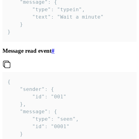
	"message": {

		"type": "typein",

		"text": "Wait a minute"

	}

}
Message read event
#
{

	"sender": {

		"id": "001"

	},

	"message": {

		"type": "seen",

		"id": "0001"

	}
