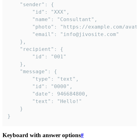
	"sender": {

		"id": "XXX",

		"name": "Consultant",

		"photo": "https://example.com/avatar.png",

		"email": "info@jivosite.com"

	},

	"recipient": {

		"id": "001"

	},

	"message": {

		"type": "text",

		"id": "0000",

		"date": 946684800,

		"text": "Hello!"

	}

}
Keyboard with answer options
#