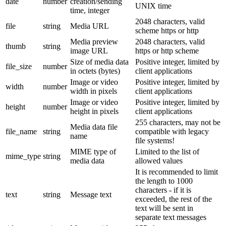
date
number
creation/sending
UNIX time
time, integer
2048 characters, valid
file
string
Media URL
scheme https or http
Media preview
2048 characters, valid
thumb
string
image URL
https or http scheme
Size of media data
Positive integer, limited by
file_size
number
in octets (bytes)
client applications
Image or video
Positive integer, limited by
width
number
width in pixels
client applications
Image or video
Positive integer, limited by
height
number
height in pixels
client applications
255 characters, may not be
Media data file
file_name
string
compatible with legacy
name
file systems!
MIME type of
Limited to the list of
mime_type
string
media data
allowed values
It is recommended to limit
the length to 1000
characters - if it is
text
string
Message text
exceeded, the rest of the
text will be sent in
separate text messages