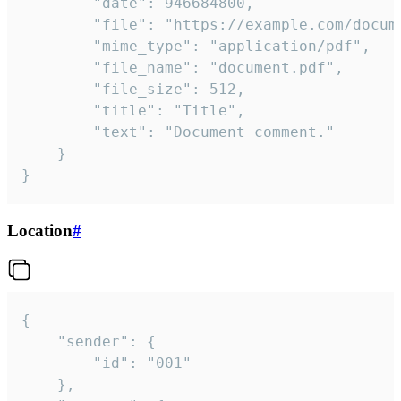
		"date": 946684800,

		"file": "https://example.com/document.pdf",

		"mime_type": "application/pdf",

		"file_name": "document.pdf",

		"file_size": 512,

		"title": "Title",

		"text": "Document comment."

	}

}
Location
#
{

	"sender": {

		"id": "001"

	},
