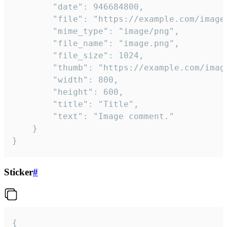
		"date": 946684800,

		"file": "https://example.com/image.png",

		"mime_type": "image/png",

		"file_name": "image.png",

		"file_size": 1024,

		"thumb": "https://example.com/image_thumb.png",

		"width": 800,

		"height": 600,

		"title": "Title",

		"text": "Image comment."

	}

}
Sticker
#
{
