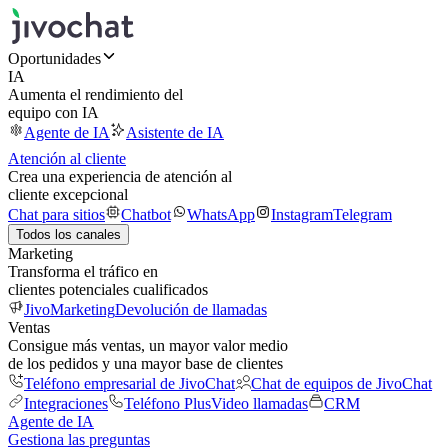
Oportunidades
IA
Aumenta el rendimiento del
equipo con IA
Agente de IA
Asistente de IA
Atención al cliente
Crea una experiencia de atención al
cliente excepcional
Chat para sitios
Chatbot
WhatsApp
Instagram
Telegram
Todos los canales
Marketing
Transforma el tráfico en
clientes potenciales cualificados
JivoMarketing
Devolución de llamadas
Ventas
Consigue más ventas, un mayor valor medio
de los pedidos y una mayor base de clientes
Teléfono empresarial de JivoChat
Chat de equipos de JivoChat
Integraciones
Teléfono Plus
Video llamadas
CRM
Agente de IA
Gestiona las preguntas