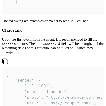
	}

}
The following are examples of events to send to JivoChat.
Chat start
#
Upon the first event from the client, it is recommended to fill the
structure. Then the
field will be enough, and the
sender
sender.id
remaining fields of this structure can be filled only when they
change.
{

	"sender": {

		"id": "001",

		"name": "John Doe",

		"photo": "https://example.com/me.jpg",

		"url": "https://example.com/",
