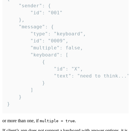
	"sender": {

		"id": "001"

	},

	"message": {

		"type": "keyboard",

		"id": "0009",

		"multiple": false,

		"keyboard": [

			{

				"id": "X",

				"text": "need to think..."

			}

		]

	}

}
or more than one, if
.
multiple = true
If client’s app does not support a keyboard with answer options, it is