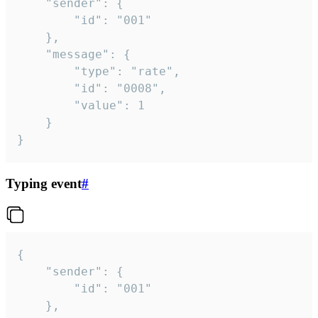
	"sender": {

		"id": "001"

	},

	"message": {

		"type": "rate",

		"id": "0008",

		"value": 1

	}

}
Typing event
#
{

	"sender": {

		"id": "001"

	},
