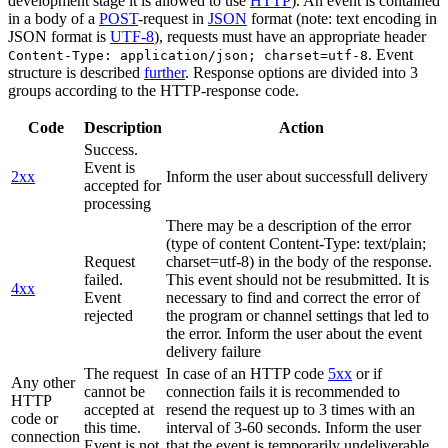
development stage it is allowed to use
HTTP
). An event is contained
in a body of a
POST
-request in
JSON
format (note: text encoding in
JSON format is
UTF-8
), requests must have an appropriate header
. Event
Content-Type: application/json; charset=utf-8
structure is described
further
. Response options are divided into 3
groups according to the HTTP-response code.
Code
Description
Action
Success.
Event is
2xx
Inform the user about successfull delivery
accepted for
processing
There may be a description of the error
(type of content Content-Type: text/plain;
Request
charset=utf-8) in the body of the response.
failed.
This event should not be resubmitted. It is
4xx
Event
necessary to find and correct the error of
rejected
the program or channel settings that led to
the error. Inform the user about the event
delivery failure
The request
In case of an HTTP code
5xx
or if
Any other
cannot be
connection fails it is recommended to
HTTP
accepted at
resend the request up to 3 times with an
code or
this time.
interval of 3-60 seconds. Inform the user
connection
Event is not
that the event is temporarily undeliverable.