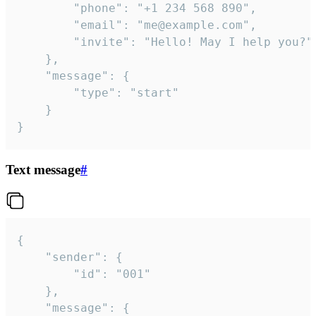
		"phone": "+1 234 568 890",

		"email": "me@example.com",

		"invite": "Hello! May I help you?"

	},

	"message": {

		"type": "start"

	}

}
Text message
#
{

	"sender": {

		"id": "001"

	},

	"message": {
