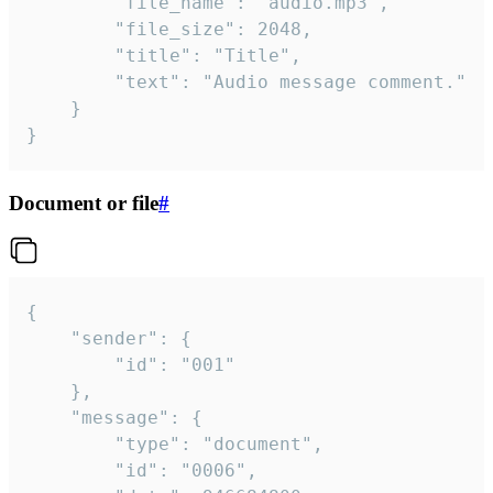
		"file_name": "audio.mp3",

		"file_size": 2048,

		"title": "Title",

		"text": "Audio message comment."

	}

}
Document or file
#
{

	"sender": {

		"id": "001"

	},

	"message": {

		"type": "document",

		"id": "0006",
