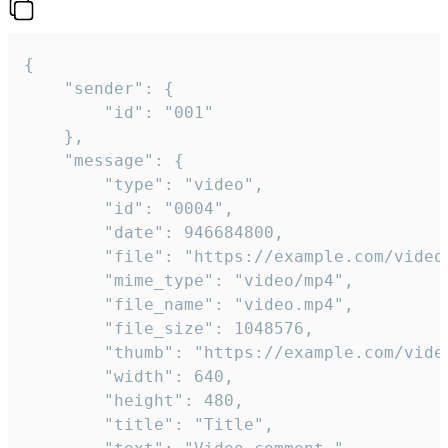
{

	"sender": {

		"id": "001"

	},

	"message": {

		"type": "video",

		"id": "0004",

		"date": 946684800,

		"file": "https://example.com/video.mp4",

		"mime_type": "video/mp4",

		"file_name": "video.mp4",

		"file_size": 1048576,

		"thumb": "https://example.com/video_thumb.png",

		"width": 640,

		"height": 480,

		"title": "Title",
