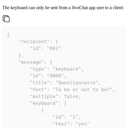
The keyboard can only be sent from a JivoChat app user to a client:
{

	"recipient": {

		"id": "001"

	},

	"message": {

		"type": "keyboard",

		"id": "0009",

		"title": "Questionnaire",

		"text": "To be or not to be?",

		"multiple": false,

		"keyboard": [

			{

				"id": "1",

				"text": "yes"
