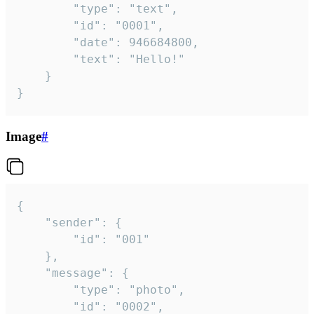
		"type": "text",

		"id": "0001",

		"date": 946684800,

		"text": "Hello!"

	}

}
Image
#
{

	"sender": {

		"id": "001"

	},

	"message": {

		"type": "photo",

		"id": "0002",
