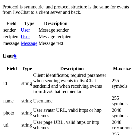
Protocol is symmetric, and protocol structure is the same for events
from JivoChat to a client server and back.
Field
Type
Description
sender
User
Message sender
recipient
User
Message recipient
message
Message
Message text
User
#
Field
Type
Description
Max size
Client identificator, required parameter
when sending events to JivoChat
255
id
string
sender.id and when receiving events
symbols
from JivoChat recipient.id
255
name
string
Username
symbols
User avatar URL, valid https or http
2048
photo
string
schemes
symbols
User page URL, valid https or http
2048
url
string
schemes
символов
255