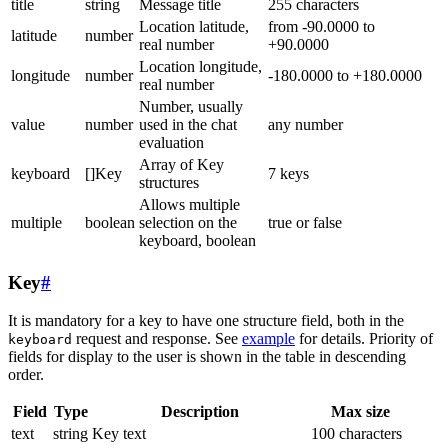
title
string
Message title
255 characters
Location latitude,
from -90.0000 to
latitude
number
real number
+90.0000
Location longitude,
longitude
number
-180.0000 to +180.0000
real number
Number, usually
value
number
used in the chat
any number
evaluation
Array of Key
keyboard
[]Key
7 keys
structures
Allows multiple
multiple
boolean
selection on the
true or false
keyboard, boolean
Key
#
It is mandatory for a key to have one structure field, both in the
request and response. See
example
for details. Priority of
keyboard
fields for display to the user is shown in the table in descending
order.
Field
Type
Description
Max size
text
string
Key text
100 characters