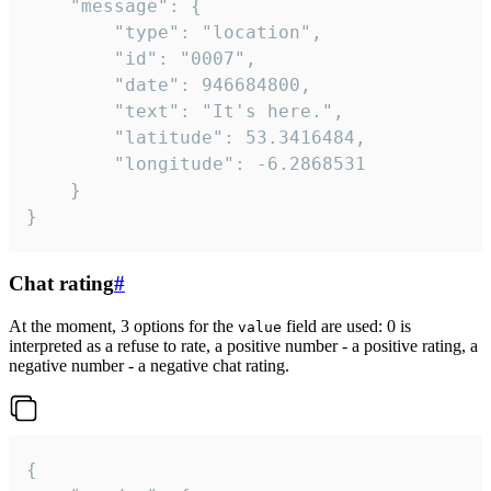
	"message": {

		"type": "location",

		"id": "0007",

		"date": 946684800,

		"text": "It's here.",

		"latitude": 53.3416484,

		"longitude": -6.2868531

	}

}
Chat rating
#
At the moment, 3 options for the
field are used: 0 is
value
interpreted as a refuse to rate, a positive number - a positive rating, a
negative number - a negative chat rating.
{
