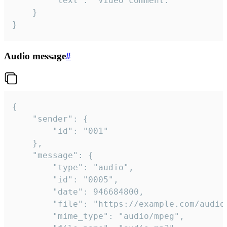
		"text": "Video comment."

	}

}
Audio message
#
{

	"sender": {

		"id": "001"

	},

	"message": {

		"type": "audio",

		"id": "0005",

		"date": 946684800,

		"file": "https://example.com/audio.mp3",

		"mime_type": "audio/mpeg",
