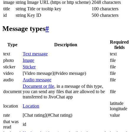
image
string
Image URL (https or http scheme)
2048 characters
title
string
Title or tooltip key
100 characters
id
string
Key ID
500 characters
Message types
#
Required
Type
Description
fields
text
Text message
text
photo
Image
file
sticker
Sticker
file
video
[Video message](#video message)
file
audio
Audio message
file
Document or file
, in a message of this type,
document
you can send any files that are allowed to be
file
transferred to JivoChat app
latitude
location
Location
longitude
rate
[Chat rating](#Chat rating)
value
that was
id
read