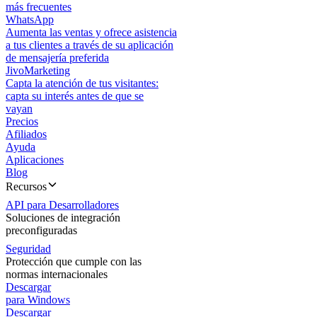
más frecuentes
WhatsApp
Aumenta las ventas y ofrece asistencia
a tus clientes a través de su aplicación
de mensajería preferida
JivoMarketing
Capta la atención de tus visitantes:
capta su interés antes de que se
vayan
Precios
Afiliados
Ayuda
Aplicaciones
Blog
Recursos
API para Desarrolladores
Soluciones de integración
preconfiguradas
Seguridad
Protección que cumple con las
normas internacionales
Descargar
para Windows
Descargar