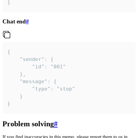
}
Chat end
#
{

	"sender": {

		"id": "001"

	},

	"message": {

		"type": "stop"

	}

}
Problem solving
#
If you find inaccuracies in this memo, please report them to us in