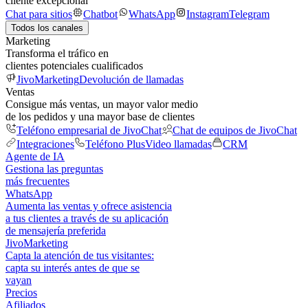
cliente excepcional
Chat para sitios
Chatbot
WhatsApp
Instagram
Telegram
Todos los canales
Marketing
Transforma el tráfico en
clientes potenciales cualificados
JivoMarketing
Devolución de llamadas
Ventas
Consigue más ventas, un mayor valor medio
de los pedidos y una mayor base de clientes
Teléfono empresarial de JivoChat
Chat de equipos de JivoChat
Integraciones
Teléfono Plus
Video llamadas
CRM
Agente de IA
Gestiona las preguntas
más frecuentes
WhatsApp
Aumenta las ventas y ofrece asistencia
a tus clientes a través de su aplicación
de mensajería preferida
JivoMarketing
Capta la atención de tus visitantes:
capta su interés antes de que se
vayan
Precios
Afiliados