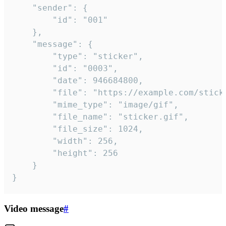
	"sender": {

		"id": "001"

	},

	"message": {

		"type": "sticker",

		"id": "0003",

		"date": 946684800,

		"file": "https://example.com/sticker.gif",

		"mime_type": "image/gif",

		"file_name": "sticker.gif",

		"file_size": 1024,

		"width": 256,

		"height": 256

	}

}
Video message
#