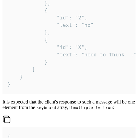
			},

			{

				"id": "2",

				"text": "no"

			},

			{

				"id": "X",

				"text": "need to think..."

			}

		]

	}

}
It is expected that the client's response to such a message will be one
element from the
array, if
:
keyboard
multiple != true
{
