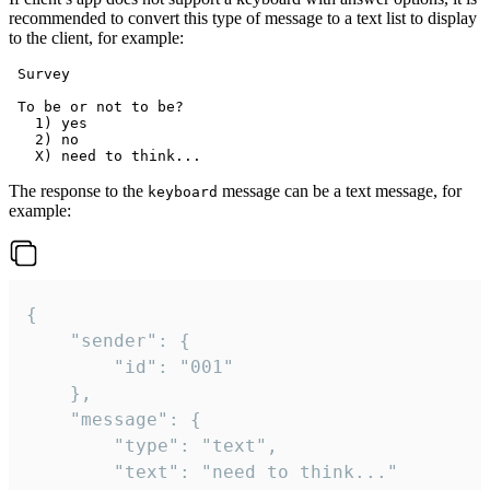
recommended to convert this type of message to a text list to display
to the client, for example:
 Survey

 To be or not to be?

   1) yes

   2) no

The response to the
message can be a text message, for
keyboard
example:
{

	"sender": {

		"id": "001"

	},

	"message": {

		"type": "text",

		"text": "need to think..."
