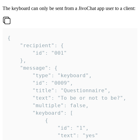
The keyboard can only be sent from a JivoChat app user to a client:
{

	"recipient": {

		"id": "001"

	},

	"message": {

		"type": "keyboard",

		"id": "0009",

		"title": "Questionnaire",

		"text": "To be or not to be?",

		"multiple": false,

		"keyboard": [

			{

				"id": "1",

				"text": "yes"
