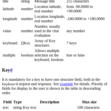
title
string
Message title
255 characters
Location latitude,
from -90.0000 to
latitude
number
real number
+90.0000
Location longitude,
longitude
number
-180.0000 to +180.0000
real number
Number, usually
value
number
used in the chat
any number
evaluation
Array of Key
keyboard
[]Key
7 keys
structures
Allows multiple
multiple
boolean
selection on the
true or false
keyboard, boolean
Key
#
It is mandatory for a key to have one structure field, both in the
request and response. See
example
for details. Priority of
keyboard
fields for display to the user is shown in the table in descending
order.
Field
Type
Description
Max size
text
string
Key text
100 characters