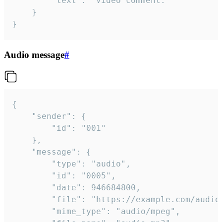
		"text": "Video comment."

	}

}
Audio message
#
{

	"sender": {

		"id": "001"

	},

	"message": {

		"type": "audio",

		"id": "0005",

		"date": 946684800,

		"file": "https://example.com/audio.mp3",

		"mime_type": "audio/mpeg",
