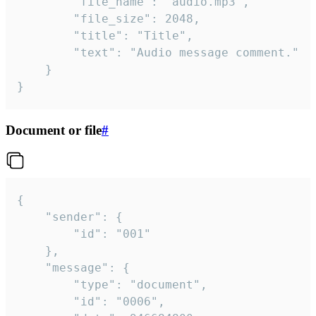
		"file_name": "audio.mp3",

		"file_size": 2048,

		"title": "Title",

		"text": "Audio message comment."

	}

}
Document or file
#
{

	"sender": {

		"id": "001"

	},

	"message": {

		"type": "document",

		"id": "0006",
