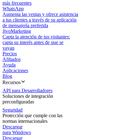
más frecuentes
WhatsApp
Aumenta las ventas y ofrece asistencia
a tus clientes a través de su aplicación
de mensajería preferida
JivoMarketing
Capta la atención de tus visitantes:
capta su interés antes de que se
vayan
Precios
Afiliados
Ayuda
Aplicaciones
Blog
Recursos
API para Desarrolladores
Soluciones de integración
preconfiguradas
Seguridad
Protección que cumple con las
normas internacionales
Descargar
para Windows
Descargar