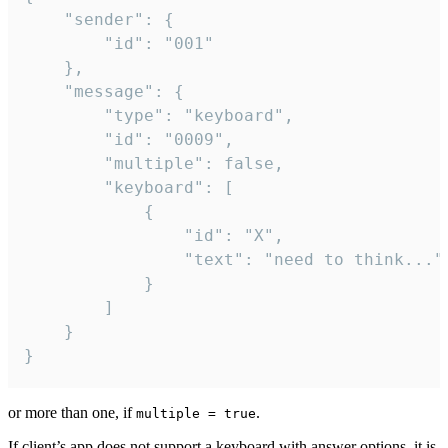
	"sender": {

		"id": "001"

	},

	"message": {

		"type": "keyboard",

		"id": "0009",

		"multiple": false,

		"keyboard": [

			{

				"id": "X",

				"text": "need to think..."

			}

		]

	}

}
or more than one, if
.
multiple = true
If client’s app does not support a keyboard with answer options, it is