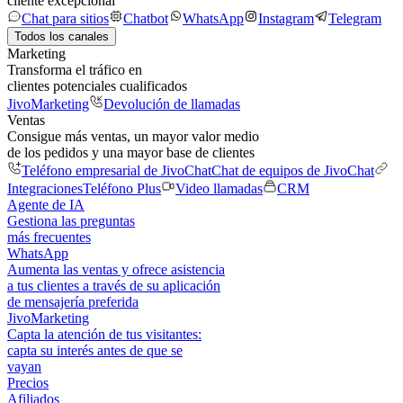
cliente excepcional
Chat para sitios
Chatbot
WhatsApp
Instagram
Telegram
Todos los canales
Marketing
Transforma el tráfico en
clientes potenciales cualificados
JivoMarketing
Devolución de llamadas
Ventas
Consigue más ventas, un mayor valor medio
de los pedidos y una mayor base de clientes
Teléfono empresarial de JivoChat
Chat de equipos de JivoChat
Integraciones
Teléfono Plus
Video llamadas
CRM
Agente de IA
Gestiona las preguntas
más frecuentes
WhatsApp
Aumenta las ventas y ofrece asistencia
a tus clientes a través de su aplicación
de mensajería preferida
JivoMarketing
Capta la atención de tus visitantes:
capta su interés antes de que se
vayan
Precios
Afiliados