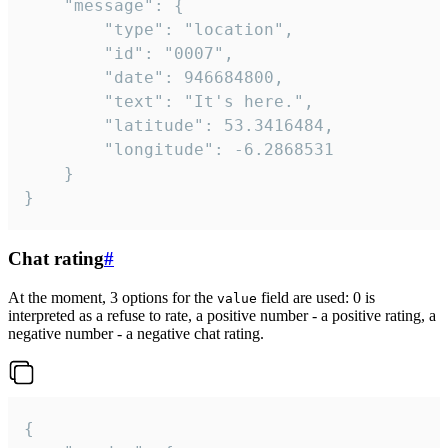
	"message": {

		"type": "location",

		"id": "0007",

		"date": 946684800,

		"text": "It's here.",

		"latitude": 53.3416484,

		"longitude": -6.2868531

	}

}
Chat rating
#
At the moment, 3 options for the
field are used: 0 is
value
interpreted as a refuse to rate, a positive number - a positive rating, a
negative number - a negative chat rating.
{
