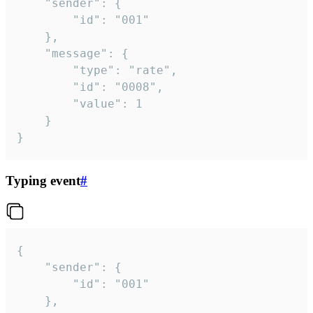
	"sender": {

		"id": "001"

	},

	"message": {

		"type": "rate",

		"id": "0008",

		"value": 1

	}

}
Typing event
#
{

	"sender": {

		"id": "001"

	},
