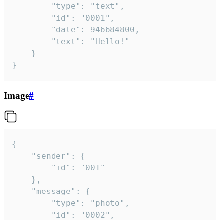
		"type": "text",

		"id": "0001",

		"date": 946684800,

		"text": "Hello!"

	}

}
Image
#
{

	"sender": {

		"id": "001"

	},

	"message": {

		"type": "photo",

		"id": "0002",
