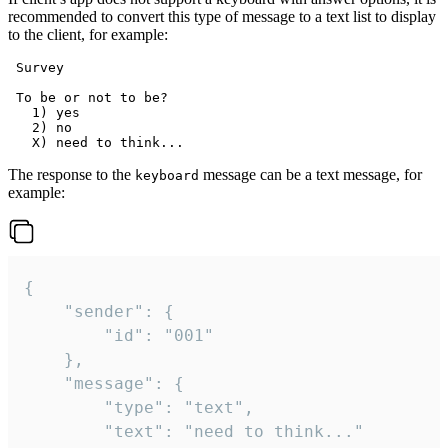
recommended to convert this type of message to a text list to display
to the client, for example:
 Survey

 To be or not to be?

   1) yes

   2) no

The response to the
message can be a text message, for
keyboard
example:
{

	"sender": {

		"id": "001"

	},

	"message": {

		"type": "text",

		"text": "need to think..."
