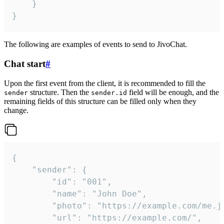
	}

}
The following are examples of events to send to JivoChat.
Chat start
#
Upon the first event from the client, it is recommended to fill the
structure. Then the
field will be enough, and the
sender
sender.id
remaining fields of this structure can be filled only when they
change.
{

	"sender": {

		"id": "001",

		"name": "John Doe",

		"photo": "https://example.com/me.jpg",

		"url": "https://example.com/",
