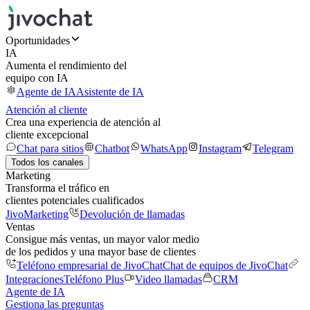
Oportunidades
IA
Aumenta el rendimiento del
equipo con IA
Agente de IA
Asistente de IA
Atención al cliente
Crea una experiencia de atención al
cliente excepcional
Chat para sitios
Chatbot
WhatsApp
Instagram
Telegram
Todos los canales
Marketing
Transforma el tráfico en
clientes potenciales cualificados
JivoMarketing
Devolución de llamadas
Ventas
Consigue más ventas, un mayor valor medio
de los pedidos y una mayor base de clientes
Teléfono empresarial de JivoChat
Chat de equipos de JivoChat
Integraciones
Teléfono Plus
Video llamadas
CRM
Agente de IA
Gestiona las preguntas