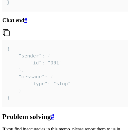
}
Chat end
#
{

	"sender": {

		"id": "001"

	},

	"message": {

		"type": "stop"

	}

}
Problem solving
#
If you find inaccuracies in this memo, please report them to us in