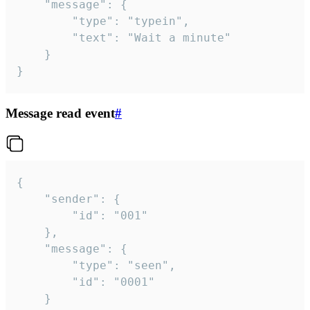
	"message": {

		"type": "typein",

		"text": "Wait a minute"

	}

}
Message read event
#
{

	"sender": {

		"id": "001"

	},

	"message": {

		"type": "seen",

		"id": "0001"

	}
