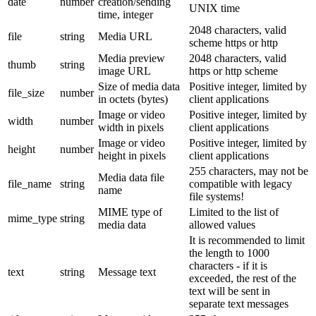
date
number
creation/sending
UNIX time
time, integer
2048 characters, valid
file
string
Media URL
scheme https or http
Media preview
2048 characters, valid
thumb
string
image URL
https or http scheme
Size of media data
Positive integer, limited by
file_size
number
in octets (bytes)
client applications
Image or video
Positive integer, limited by
width
number
width in pixels
client applications
Image or video
Positive integer, limited by
height
number
height in pixels
client applications
255 characters, may not be
Media data file
file_name
string
compatible with legacy
name
file systems!
MIME type of
Limited to the list of
mime_type
string
media data
allowed values
It is recommended to limit
the length to 1000
characters - if it is
text
string
Message text
exceeded, the rest of the
text will be sent in
separate text messages