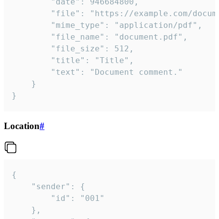
		"date": 946684800,

		"file": "https://example.com/document.pdf",

		"mime_type": "application/pdf",

		"file_name": "document.pdf",

		"file_size": 512,

		"title": "Title",

		"text": "Document comment."

	}

}
Location
#
{

	"sender": {

		"id": "001"

	},
