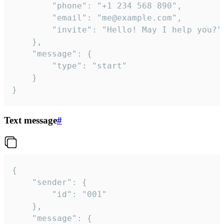
		"phone": "+1 234 568 890",

		"email": "me@example.com",

		"invite": "Hello! May I help you?"

	},

	"message": {

		"type": "start"

	}

}
Text message
#
{

	"sender": {

		"id": "001"

	},

	"message": {
