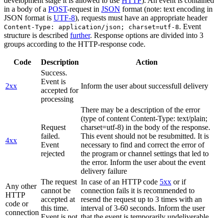
development stage it is allowed to use
HTTP
). An event is contained
in a body of a
POST
-request in
JSON
format (note: text encoding in
JSON format is
UTF-8
), requests must have an appropriate header
. Event
Content-Type: application/json; charset=utf-8
structure is described
further
. Response options are divided into 3
groups according to the HTTP-response code.
Code
Description
Action
Success.
Event is
2xx
Inform the user about successfull delivery
accepted for
processing
There may be a description of the error
(type of content Content-Type: text/plain;
Request
charset=utf-8) in the body of the response.
failed.
This event should not be resubmitted. It is
4xx
Event
necessary to find and correct the error of
rejected
the program or channel settings that led to
the error. Inform the user about the event
delivery failure
The request
In case of an HTTP code
5xx
or if
Any other
cannot be
connection fails it is recommended to
HTTP
accepted at
resend the request up to 3 times with an
code or
this time.
interval of 3-60 seconds. Inform the user
connection
Event is not
that the event is temporarily undeliverable.