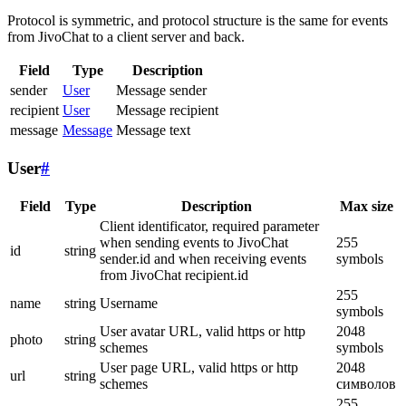
Protocol is symmetric, and protocol structure is the same for events
from JivoChat to a client server and back.
Field
Type
Description
sender
User
Message sender
recipient
User
Message recipient
message
Message
Message text
User
#
Field
Type
Description
Max size
Client identificator, required parameter
when sending events to JivoChat
255
id
string
sender.id and when receiving events
symbols
from JivoChat recipient.id
255
name
string
Username
symbols
User avatar URL, valid https or http
2048
photo
string
schemes
symbols
User page URL, valid https or http
2048
url
string
schemes
символов
255