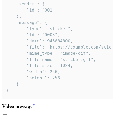
	"sender": {

		"id": "001"

	},

	"message": {

		"type": "sticker",

		"id": "0003",

		"date": 946684800,

		"file": "https://example.com/sticker.gif",

		"mime_type": "image/gif",

		"file_name": "sticker.gif",

		"file_size": 1024,

		"width": 256,

		"height": 256

	}

}
Video message
#