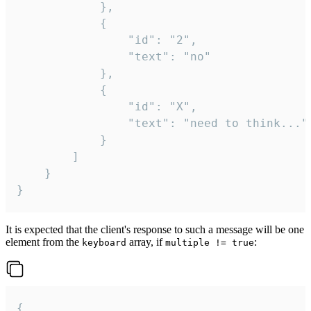
			},

			{

				"id": "2",

				"text": "no"

			},

			{

				"id": "X",

				"text": "need to think..."

			}

		]

	}

}
It is expected that the client's response to such a message will be one
element from the
array, if
:
keyboard
multiple != true
{
