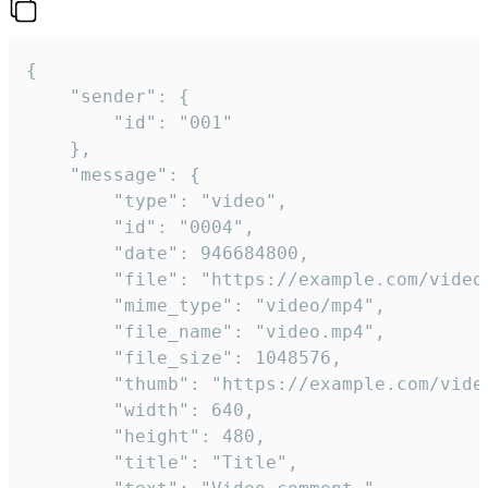
{

	"sender": {

		"id": "001"

	},

	"message": {

		"type": "video",

		"id": "0004",

		"date": 946684800,

		"file": "https://example.com/video.mp4",

		"mime_type": "video/mp4",

		"file_name": "video.mp4",

		"file_size": 1048576,

		"thumb": "https://example.com/video_thumb.png",

		"width": 640,

		"height": 480,

		"title": "Title",
