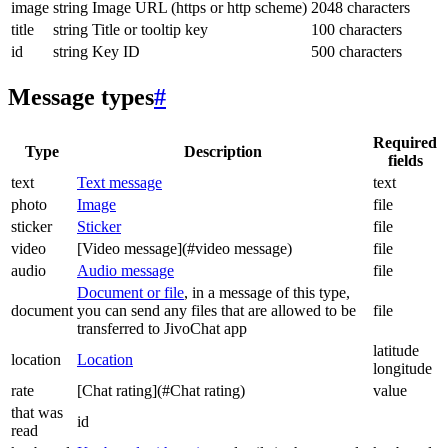
image
string
Image URL (https or http scheme)
2048 characters
title
string
Title or tooltip key
100 characters
id
string
Key ID
500 characters
Message types
#
Required
Type
Description
fields
text
Text message
text
photo
Image
file
sticker
Sticker
file
video
[Video message](#video message)
file
audio
Audio message
file
Document or file
, in a message of this type,
document
you can send any files that are allowed to be
file
transferred to JivoChat app
latitude
location
Location
longitude
rate
[Chat rating](#Chat rating)
value
that was
id
read