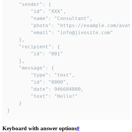
	"sender": {

		"id": "XXX",

		"name": "Consultant",

		"photo": "https://example.com/avatar.png",

		"email": "info@jivosite.com"

	},

	"recipient": {

		"id": "001"

	},

	"message": {

		"type": "text",

		"id": "0000",

		"date": 946684800,

		"text": "Hello!"

	}

}
Keyboard with answer options
#