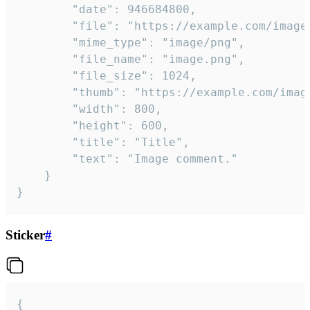
		"date": 946684800,

		"file": "https://example.com/image.png",

		"mime_type": "image/png",

		"file_name": "image.png",

		"file_size": 1024,

		"thumb": "https://example.com/image_thumb.png",

		"width": 800,

		"height": 600,

		"title": "Title",

		"text": "Image comment."

	}

}
Sticker
#
{
