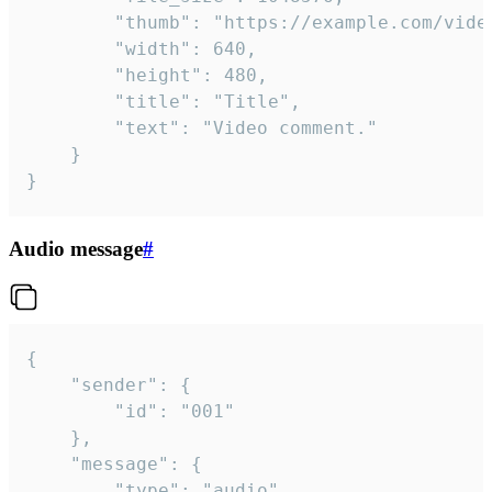
		"thumb": "https://example.com/video_thumb.png",

		"width": 640,

		"height": 480,

		"title": "Title",

		"text": "Video comment."

	}

}
Audio message
#
{

	"sender": {

		"id": "001"

	},

	"message": {

		"type": "audio",
