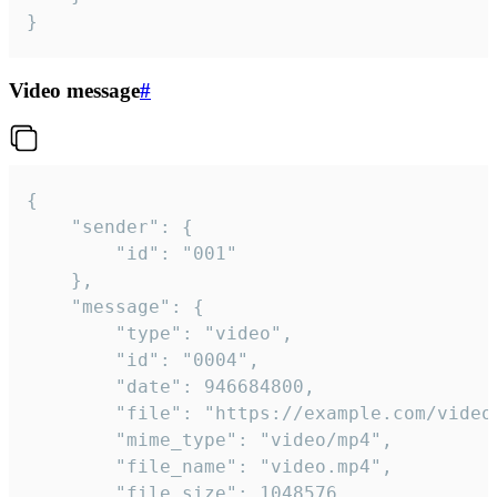
}
Video message
#
{

	"sender": {

		"id": "001"

	},

	"message": {

		"type": "video",

		"id": "0004",

		"date": 946684800,

		"file": "https://example.com/video.mp4",

		"mime_type": "video/mp4",

		"file_name": "video.mp4",

		"file_size": 1048576,
