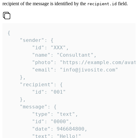
recipient of the message is identified by the
field.
recipient.id
{

	"sender": {

		"id": "XXX",

		"name": "Consultant",

		"photo": "https://example.com/avatar.png",

		"email": "info@jivosite.com"

	},

	"recipient": {

		"id": "001"

	},

	"message": {

		"type": "text",

		"id": "0000",

		"date": 946684800,

		"text": "Hello!"
