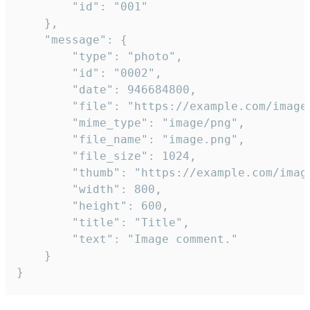
		"id": "001"

	},

	"message": {

		"type": "photo",

		"id": "0002",

		"date": 946684800,

		"file": "https://example.com/image.png",

		"mime_type": "image/png",

		"file_name": "image.png",

		"file_size": 1024,

		"thumb": "https://example.com/image_thumb.png",

		"width": 800,

		"height": 600,

		"title": "Title",

		"text": "Image comment."

	}

}