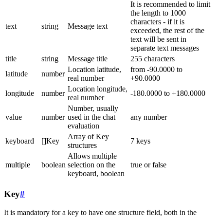
It is recommended to limit
the length to 1000
characters - if it is
text
string
Message text
exceeded, the rest of the
text will be sent in
separate text messages
title
string
Message title
255 characters
Location latitude,
from -90.0000 to
latitude
number
real number
+90.0000
Location longitude,
longitude
number
-180.0000 to +180.0000
real number
Number, usually
value
number
used in the chat
any number
evaluation
Array of Key
keyboard
[]Key
7 keys
structures
Allows multiple
multiple
boolean
selection on the
true or false
keyboard, boolean
Key
#
It is mandatory for a key to have one structure field, both in the