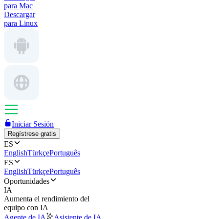
para Mac
Descargar
para Linux
Iniciar Sesión
Regístrese gratis
ES
English
Türkçe
Português
ES
English
Türkçe
Português
Oportunidades
IA
Aumenta el rendimiento del
equipo con IA
Agente de IA
Asistente de IA