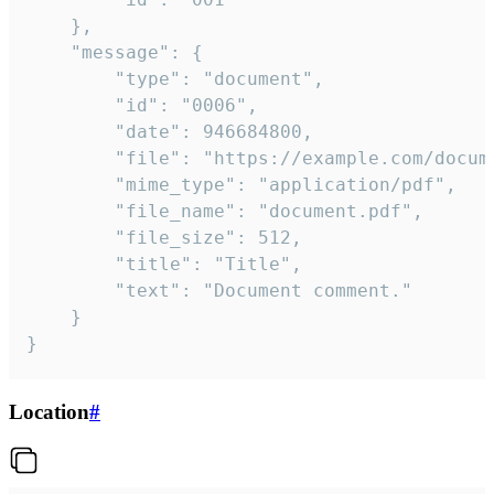
	},

	"message": {

		"type": "document",

		"id": "0006",

		"date": 946684800,

		"file": "https://example.com/document.pdf",

		"mime_type": "application/pdf",

		"file_name": "document.pdf",

		"file_size": 512,

		"title": "Title",

		"text": "Document comment."

	}

}
Location
#