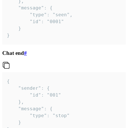
	},

	"message": {

		"type": "seen",

		"id": "0001"

	}

}
Chat end
#
{

	"sender": {

		"id": "001"

	},

	"message": {

		"type": "stop"

	}
