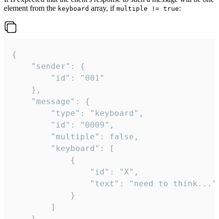
element from the
array, if
:
keyboard
multiple != true
{

	"sender": {

		"id": "001"

	},

	"message": {

		"type": "keyboard",

		"id": "0009",

		"multiple": false,

		"keyboard": [

			{

				"id": "X",

				"text": "need to think..."

			}

		]

	}
