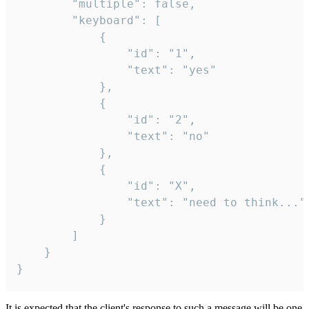
		"multiple": false,

		"keyboard": [

			{

				"id": "1",

				"text": "yes"

			},

			{

				"id": "2",

				"text": "no"

			},

			{

				"id": "X",

				"text": "need to think..."

			}

		]

	}

}
It is expected that the client's response to such a message will be one