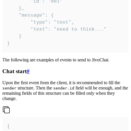
		"id": "001"

	},

	"message": {

		"type": "text",

		"text": "need to think..."

	}

}
The following are examples of events to send to JivoChat.
Chat start
#
Upon the first event from the client, it is recommended to fill the
structure. Then the
field will be enough, and the
sender
sender.id
remaining fields of this structure can be filled only when they
change.
{
