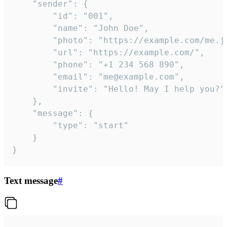
	"sender": {

		"id": "001",

		"name": "John Doe",

		"photo": "https://example.com/me.jpg",

		"url": "https://example.com/",

		"phone": "+1 234 568 890",

		"email": "me@example.com",

		"invite": "Hello! May I help you?"

	},

	"message": {

		"type": "start"

	}

}
Text message
#