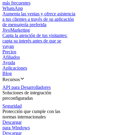
más frecuentes
WhatsApp
Aumenta las ventas y ofrece asistencia
a tus clientes a través de su aplicación
de mensajería preferida
JivoMarketing
Capta la atención de tus visitantes:
capta su interés antes de que se
vayan
Precios
Afiliados
Ayuda
Aplicaciones
Blog
Recursos
API para Desarrolladores
Soluciones de integración
preconfiguradas
Seguridad
Protección que cumple con las
normas internacionales
Descargar
para Windows
Descargar