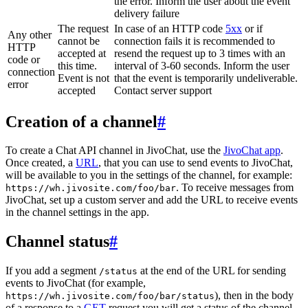
the error. Inform the user about the event
delivery failure
The request
In case of an HTTP code
5xx
or if
Any other
cannot be
connection fails it is recommended to
HTTP
accepted at
resend the request up to 3 times with an
code or
this time.
interval of 3-60 seconds. Inform the user
connection
Event is not
that the event is temporarily undeliverable.
error
accepted
Contact server support
Creation of a channel
#
To create a Chat API channel in JivoChat, use the
JivoChat app
.
Once created, a
URL
, that you can use to send events to JivoChat,
will be available to you in the settings of the channel, for example:
. To receive messages from
https://wh.jivosite.com/foo/bar
JivoChat, set up a custom server and add the URL to receive events
in the channel settings in the app.
Channel status
#
If you add a segment
at the end of the URL for sending
/status
events to JivoChat (for example,
), then in the body
https://wh.jivosite.com/foo/bar/status
of a response to a
GET
-request you will get a status of the channel,