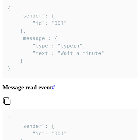
{

	"sender": {

		"id": "001"

	},

	"message": {

		"type": "typein",

		"text": "Wait a minute"

	}

}
Message read event
#
{

	"sender": {

		"id": "001"
