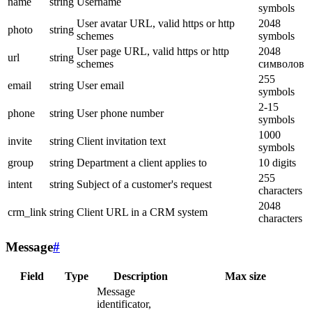
name
string
Username
symbols
User avatar URL, valid https or http
2048
photo
string
schemes
symbols
User page URL, valid https or http
2048
url
string
schemes
символов
255
email
string
User email
symbols
2-15
phone
string
User phone number
symbols
1000
invite
string
Client invitation text
symbols
group
string
Department a client applies to
10 digits
255
intent
string
Subject of a customer's request
characters
2048
crm_link
string
Client URL in a CRM system
characters
Message
#
Field
Type
Description
Max size
Message
identificator,