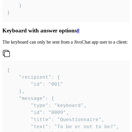
	}

}
Keyboard with answer options
#
The keyboard can only be sent from a JivoChat app user to a client:
{

	"recipient": {

		"id": "001"

	},

	"message": {

		"type": "keyboard",

		"id": "0009",

		"title": "Questionnaire",

		"text": "To be or not to be?",
