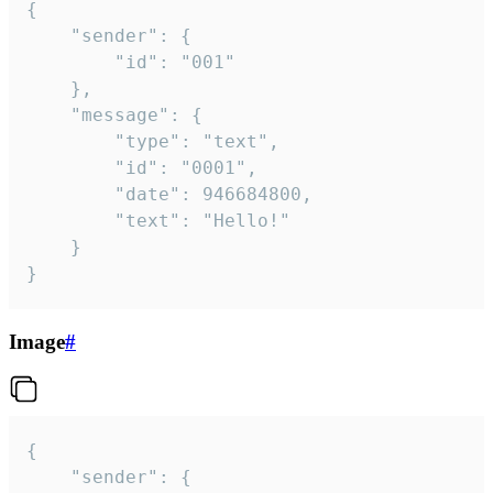
{

	"sender": {

		"id": "001"

	},

	"message": {

		"type": "text",

		"id": "0001",

		"date": 946684800,

		"text": "Hello!"

	}

}
Image
#
{

	"sender": {
