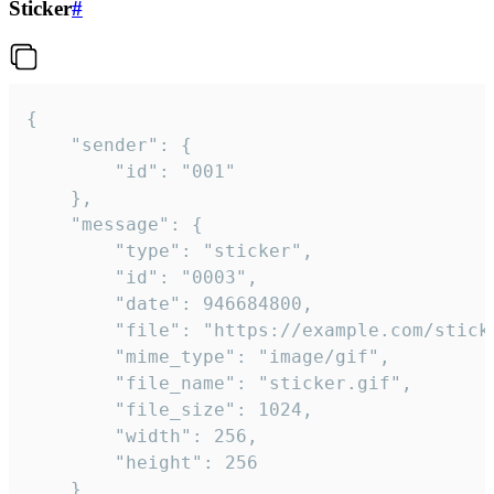
Sticker
#
{

	"sender": {

		"id": "001"

	},

	"message": {

		"type": "sticker",

		"id": "0003",

		"date": 946684800,

		"file": "https://example.com/sticker.gif",

		"mime_type": "image/gif",

		"file_name": "sticker.gif",

		"file_size": 1024,

		"width": 256,

		"height": 256

	}
