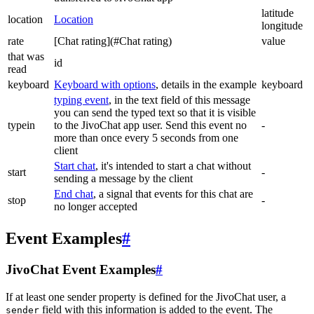
latitude
location
Location
longitude
rate
[Chat rating](#Chat rating)
value
that was
id
read
keyboard
Keyboard with options
, details in the example
keyboard
typing event
, in the text field of this message
you can send the typed text so that it is visible
typein
to the JivoChat app user. Send this event no
-
more than once every 5 seconds from one
client
Start chat
, it's intended to start a chat without
start
-
sending a message by the client
End chat
, a signal that events for this chat are
stop
-
no longer accepted
Event Examples
#
JivoChat Event Examples
#
If at least one sender property is defined for the JivoChat user, a
field with this information is added to the event. The
sender