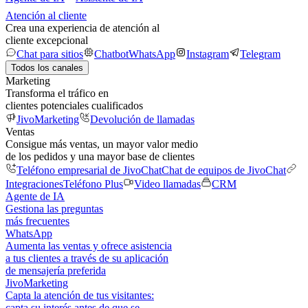
Atención al cliente
Crea una experiencia de atención al
cliente excepcional
Chat para sitios
Chatbot
WhatsApp
Instagram
Telegram
Todos los canales
Marketing
Transforma el tráfico en
clientes potenciales cualificados
JivoMarketing
Devolución de llamadas
Ventas
Consigue más ventas, un mayor valor medio
de los pedidos y una mayor base de clientes
Teléfono empresarial de JivoChat
Chat de equipos de JivoChat
Integraciones
Teléfono Plus
Video llamadas
CRM
Agente de IA
Gestiona las preguntas
más frecuentes
WhatsApp
Aumenta las ventas y ofrece asistencia
a tus clientes a través de su aplicación
de mensajería preferida
JivoMarketing
Capta la atención de tus visitantes:
capta su interés antes de que se