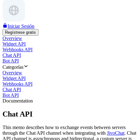
Iniciar Sesión
Regístrese gratis
Overview
Widget API
Webhooks API
Chat API
Bot API
Categorías
Overview
Widget API
Webhooks API
Chat API
Bot API
Documentation
Chat API
This memo describes how to exchange events between servers
through the Chat API channel when integrating with
JivoChat
. Chat
API channel is asynchronous and bidirectional, a custom server is