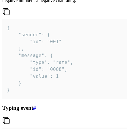
negative number - a negative chat rating.
{

	"sender": {

		"id": "001"

	},

	"message": {

		"type": "rate",

		"id": "0008",

		"value": 1

	}

}
Typing event
#