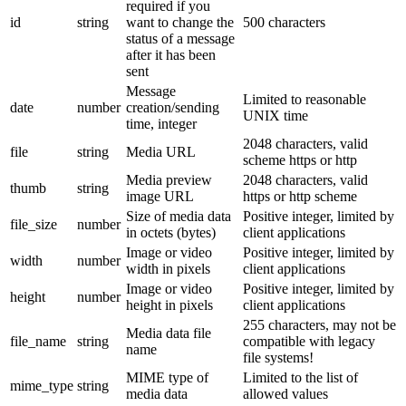
required if you
id
string
want to change the
500 characters
status of a message
after it has been
sent
Message
Limited to reasonable
date
number
creation/sending
UNIX time
time, integer
2048 characters, valid
file
string
Media URL
scheme https or http
Media preview
2048 characters, valid
thumb
string
image URL
https or http scheme
Size of media data
Positive integer, limited by
file_size
number
in octets (bytes)
client applications
Image or video
Positive integer, limited by
width
number
width in pixels
client applications
Image or video
Positive integer, limited by
height
number
height in pixels
client applications
255 characters, may not be
Media data file
file_name
string
compatible with legacy
name
file systems!
MIME type of
Limited to the list of
mime_type
string
media data
allowed values