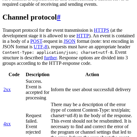
required capable of receiving and sending events.
Channel protocol
#
Transport protocol for the event transmission is
HTTPS
(at the
development stage it is allowed to use
HTTP
). An event is contained
in a body of a
POST
-request in
JSON
format (note: text encoding in
JSON format is
UTF-8
), requests must have an appropriate header
. Event
Content-Type: application/json; charset=utf-8
structure is described
further
. Response options are divided into 3
groups according to the HTTP-response code.
Code
Description
Action
Success.
Event is
2xx
Inform the user about successfull delivery
accepted for
processing
There may be a description of the error
(type of content Content-Type: text/plain;
Request
charset=utf-8) in the body of the response.
failed.
This event should not be resubmitted. It is
4xx
Event
necessary to find and correct the error of
rejected
the program or channel settings that led to