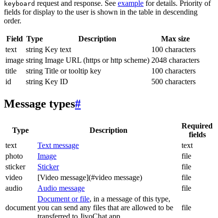
request and response. See
example
for details. Priority of
keyboard
fields for display to the user is shown in the table in descending
order.
Field
Type
Description
Max size
text
string
Key text
100 characters
image
string
Image URL (https or http scheme)
2048 characters
title
string
Title or tooltip key
100 characters
id
string
Key ID
500 characters
Message types
#
Required
Type
Description
fields
text
Text message
text
photo
Image
file
sticker
Sticker
file
video
[Video message](#video message)
file
audio
Audio message
file
Document or file
, in a message of this type,
document
you can send any files that are allowed to be
file
transferred to JivoChat app