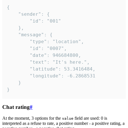
{

	"sender": {

		"id": "001"

	},

	"message": {

		"type": "location",

		"id": "0007",

		"date": 946684800,

		"text": "It's here.",

		"latitude": 53.3416484,

		"longitude": -6.2868531

	}

}
Chat rating
#
At the moment, 3 options for the
field are used: 0 is
value
interpreted as a refuse to rate, a positive number - a positive rating, a