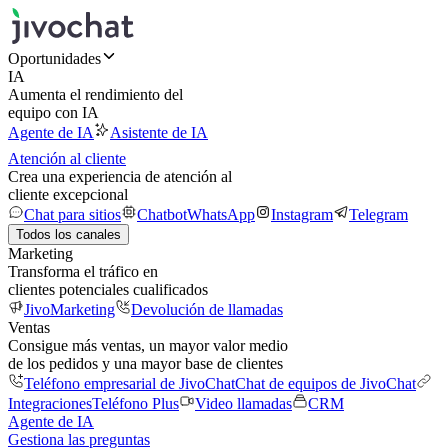
Oportunidades
IA
Aumenta el rendimiento del
equipo con IA
Agente de IA
Asistente de IA
Atención al cliente
Crea una experiencia de atención al
cliente excepcional
Chat para sitios
Chatbot
WhatsApp
Instagram
Telegram
Todos los canales
Marketing
Transforma el tráfico en
clientes potenciales cualificados
JivoMarketing
Devolución de llamadas
Ventas
Consigue más ventas, un mayor valor medio
de los pedidos y una mayor base de clientes
Teléfono empresarial de JivoChat
Chat de equipos de JivoChat
Integraciones
Teléfono Plus
Video llamadas
CRM
Agente de IA
Gestiona las preguntas