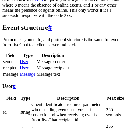
where
means the absence of online agents, and
or any other
0
1
means the presence of agents online. This only works if it's a
successful response with the code
.
2xx
Event structure
#
Protocol is symmetric, and protocol structure is the same for events
from JivoChat to a client server and back.
Field
Type
Description
sender
User
Message sender
recipient
User
Message recipient
message
Message
Message text
User
#
Field
Type
Description
Max size
Client identificator, required parameter
when sending events to JivoChat
255
id
string
sender.id and when receiving events
symbols
from JivoChat recipient.id
255