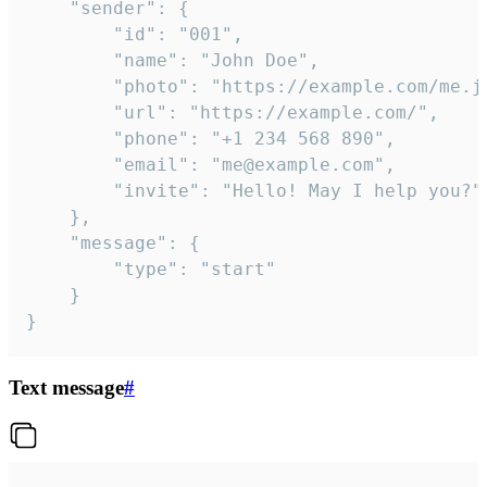
	"sender": {

		"id": "001",

		"name": "John Doe",

		"photo": "https://example.com/me.jpg",

		"url": "https://example.com/",

		"phone": "+1 234 568 890",

		"email": "me@example.com",

		"invite": "Hello! May I help you?"

	},

	"message": {

		"type": "start"

	}

}
Text message
#