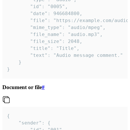
		"id": "0005",

		"date": 946684800,

		"file": "https://example.com/audio.mp3",

		"mime_type": "audio/mpeg",

		"file_name": "audio.mp3",

		"file_size": 2048,

		"title": "Title",

		"text": "Audio message comment."

	}

}
Document or file
#
{

	"sender": {

		"id": "001"
