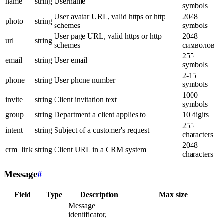
name
string
Username
symbols
User avatar URL, valid https or http
2048
photo
string
schemes
symbols
User page URL, valid https or http
2048
url
string
schemes
символов
255
email
string
User email
symbols
2-15
phone
string
User phone number
symbols
1000
invite
string
Client invitation text
symbols
group
string
Department a client applies to
10 digits
255
intent
string
Subject of a customer's request
characters
2048
crm_link
string
Client URL in a CRM system
characters
Message
#
Field
Type
Description
Max size
Message
identificator,