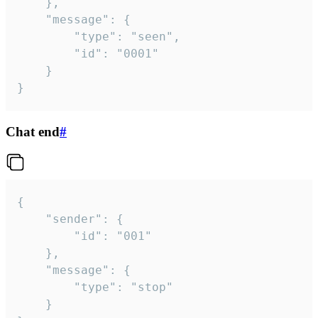
	},

	"message": {

		"type": "seen",

		"id": "0001"

	}

}
Chat end
#
{

	"sender": {

		"id": "001"

	},

	"message": {

		"type": "stop"

	}
