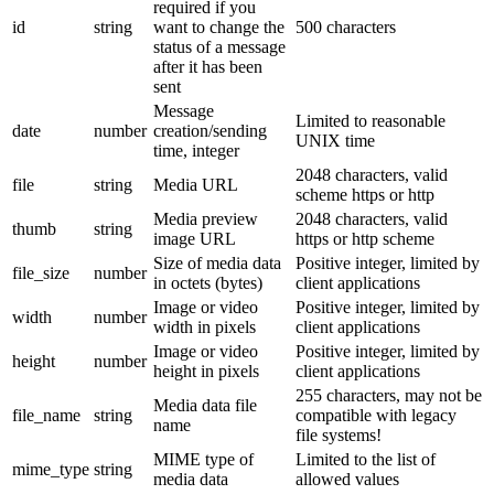
required if you
id
string
want to change the
500 characters
status of a message
after it has been
sent
Message
Limited to reasonable
date
number
creation/sending
UNIX time
time, integer
2048 characters, valid
file
string
Media URL
scheme https or http
Media preview
2048 characters, valid
thumb
string
image URL
https or http scheme
Size of media data
Positive integer, limited by
file_size
number
in octets (bytes)
client applications
Image or video
Positive integer, limited by
width
number
width in pixels
client applications
Image or video
Positive integer, limited by
height
number
height in pixels
client applications
255 characters, may not be
Media data file
file_name
string
compatible with legacy
name
file systems!
MIME type of
Limited to the list of
mime_type
string
media data
allowed values