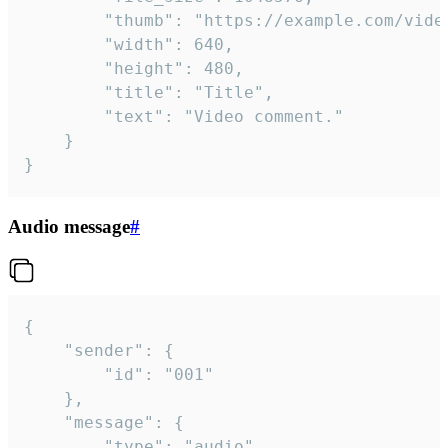
		"thumb": "https://example.com/video_thumb.png",

		"width": 640,

		"height": 480,

		"title": "Title",

		"text": "Video comment."

	}

}
Audio message
#
{

	"sender": {

		"id": "001"

	},

	"message": {

		"type": "audio",
