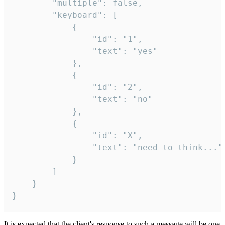
		"multiple": false,

		"keyboard": [

			{

				"id": "1",

				"text": "yes"

			},

			{

				"id": "2",

				"text": "no"

			},

			{

				"id": "X",

				"text": "need to think..."

			}

		]

	}

}
It is expected that the client's response to such a message will be one