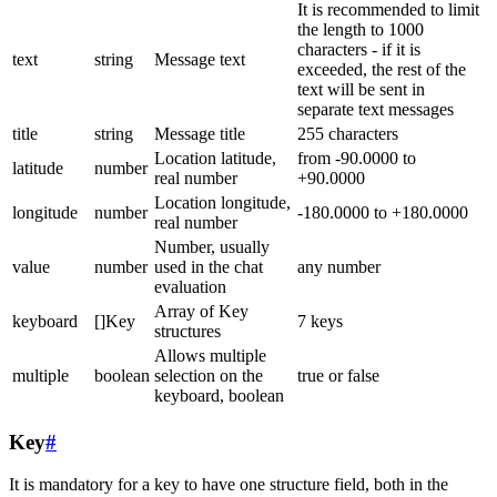
It is recommended to limit
the length to 1000
characters - if it is
text
string
Message text
exceeded, the rest of the
text will be sent in
separate text messages
title
string
Message title
255 characters
Location latitude,
from -90.0000 to
latitude
number
real number
+90.0000
Location longitude,
longitude
number
-180.0000 to +180.0000
real number
Number, usually
value
number
used in the chat
any number
evaluation
Array of Key
keyboard
[]Key
7 keys
structures
Allows multiple
multiple
boolean
selection on the
true or false
keyboard, boolean
Key
#
It is mandatory for a key to have one structure field, both in the