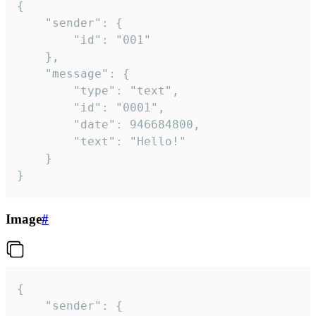
{

	"sender": {

		"id": "001"

	},

	"message": {

		"type": "text",

		"id": "0001",

		"date": 946684800,

		"text": "Hello!"

	}

}
Image
#
{

	"sender": {
