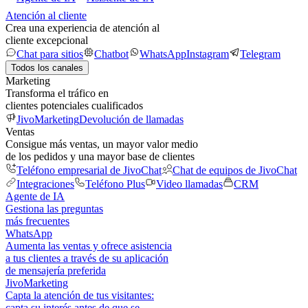
Atención al cliente
Crea una experiencia de atención al
cliente excepcional
Chat para sitios
Chatbot
WhatsApp
Instagram
Telegram
Todos los canales
Marketing
Transforma el tráfico en
clientes potenciales cualificados
JivoMarketing
Devolución de llamadas
Ventas
Consigue más ventas, un mayor valor medio
de los pedidos y una mayor base de clientes
Teléfono empresarial de JivoChat
Chat de equipos de JivoChat
Integraciones
Teléfono Plus
Video llamadas
CRM
Agente de IA
Gestiona las preguntas
más frecuentes
WhatsApp
Aumenta las ventas y ofrece asistencia
a tus clientes a través de su aplicación
de mensajería preferida
JivoMarketing
Capta la atención de tus visitantes:
capta su interés antes de que se