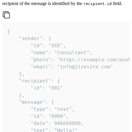
recipient of the message is identified by the
field.
recipient.id
{

	"sender": {

		"id": "XXX",

		"name": "Consultant",

		"photo": "https://example.com/avatar.png",

		"email": "info@jivosite.com"

	},

	"recipient": {

		"id": "001"

	},

	"message": {

		"type": "text",

		"id": "0000",

		"date": 946684800,

		"text": "Hello!"
