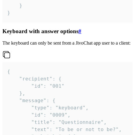
	}

}
Keyboard with answer options
#
The keyboard can only be sent from a JivoChat app user to a client:
{

	"recipient": {

		"id": "001"

	},

	"message": {

		"type": "keyboard",

		"id": "0009",

		"title": "Questionnaire",

		"text": "To be or not to be?",
