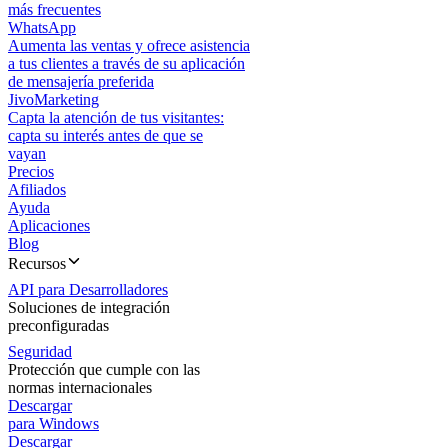
más frecuentes
WhatsApp
Aumenta las ventas y ofrece asistencia
a tus clientes a través de su aplicación
de mensajería preferida
JivoMarketing
Capta la atención de tus visitantes:
capta su interés antes de que se
vayan
Precios
Afiliados
Ayuda
Aplicaciones
Blog
Recursos
API para Desarrolladores
Soluciones de integración
preconfiguradas
Seguridad
Protección que cumple con las
normas internacionales
Descargar
para Windows
Descargar