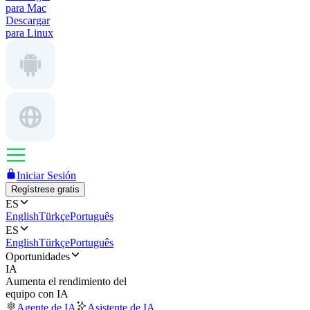
para Mac
Descargar
para Linux
Iniciar Sesión
Regístrese gratis
ES
English
Türkçe
Português
ES
English
Türkçe
Português
Oportunidades
IA
Aumenta el rendimiento del
equipo con IA
Agente de IA
Asistente de IA