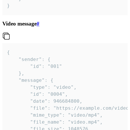
}
Video message
#
{

	"sender": {

		"id": "001"

	},

	"message": {

		"type": "video",

		"id": "0004",

		"date": 946684800,

		"file": "https://example.com/video.mp4",

		"mime_type": "video/mp4",

		"file_name": "video.mp4",

		"file_size": 1048576,
