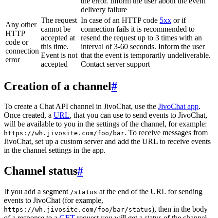
the error. Inform the user about the event
delivery failure
The request
In case of an HTTP code
5xx
or if
Any other
cannot be
connection fails it is recommended to
HTTP
accepted at
resend the request up to 3 times with an
code or
this time.
interval of 3-60 seconds. Inform the user
connection
Event is not
that the event is temporarily undeliverable.
error
accepted
Contact server support
Creation of a channel
#
To create a Chat API channel in JivoChat, use the
JivoChat app
.
Once created, a
URL
, that you can use to send events to JivoChat,
will be available to you in the settings of the channel, for example:
. To receive messages from
https://wh.jivosite.com/foo/bar
JivoChat, set up a custom server and add the URL to receive events
in the channel settings in the app.
Channel status
#
If you add a segment
at the end of the URL for sending
/status
events to JivoChat (for example,
), then in the body
https://wh.jivosite.com/foo/bar/status
of a response to a
GET
-request you will get a status of the channel,