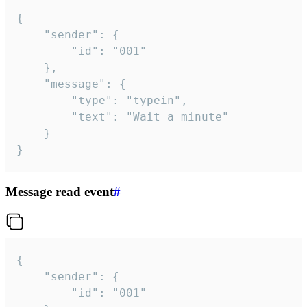
{

	"sender": {

		"id": "001"

	},

	"message": {

		"type": "typein",

		"text": "Wait a minute"

	}

}
Message read event
#
{

	"sender": {

		"id": "001"
