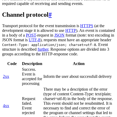
required capable of receiving and sending events.
Channel protocol
#
Transport protocol for the event transmission is
HTTPS
(at the
development stage it is allowed to use
HTTP
). An event is contained
in a body of a
POST
-request in
JSON
format (note: text encoding in
JSON format is
UTF-8
), requests must have an appropriate header
. Event
Content-Type: application/json; charset=utf-8
structure is described
further
. Response options are divided into 3
groups according to the HTTP-response code.
Code
Description
Action
Success.
Event is
2xx
Inform the user about successfull delivery
accepted for
processing
There may be a description of the error
(type of content Content-Type: text/plain;
Request
charset=utf-8) in the body of the response.
failed.
This event should not be resubmitted. It is
4xx
Event
necessary to find and correct the error of
rejected
the program or channel settings that led to