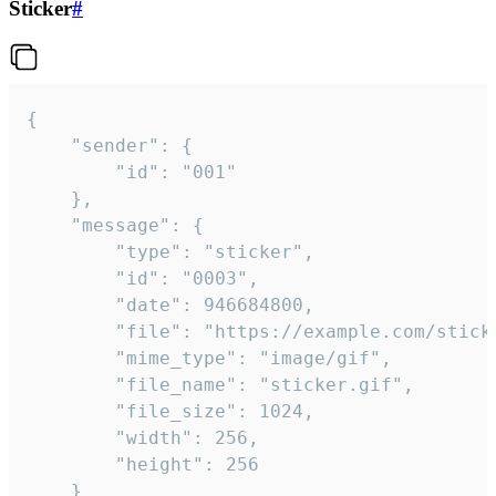
Sticker
#
{

	"sender": {

		"id": "001"

	},

	"message": {

		"type": "sticker",

		"id": "0003",

		"date": 946684800,

		"file": "https://example.com/sticker.gif",

		"mime_type": "image/gif",

		"file_name": "sticker.gif",

		"file_size": 1024,

		"width": 256,

		"height": 256

	}
