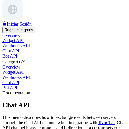
Iniciar Sesión
Regístrese gratis
Overview
Widget API
Webhooks API
Chat API
Bot API
Categorías
Overview
Widget API
Webhooks API
Chat API
Bot API
Documentation
Chat API
This memo describes how to exchange events between servers
through the Chat API channel when integrating with
JivoChat
. Chat
API channel is asynchronous and bidirectional, a custom server is