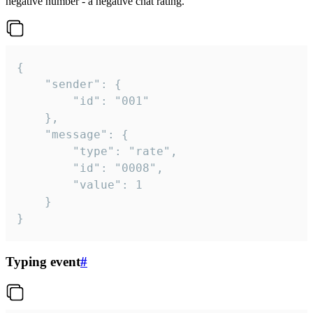
negative number - a negative chat rating.
{

	"sender": {

		"id": "001"

	},

	"message": {

		"type": "rate",

		"id": "0008",

		"value": 1

	}

}
Typing event
#