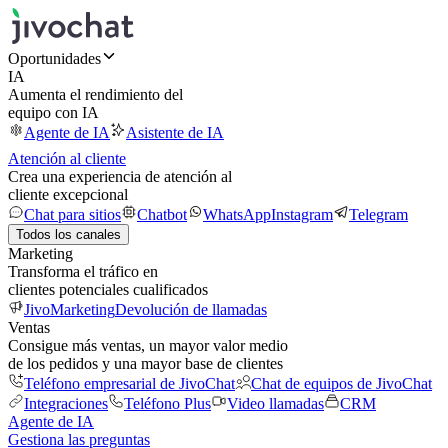
Oportunidades
IA
Aumenta el rendimiento del
equipo con IA
Agente de IA
Asistente de IA
Atención al cliente
Crea una experiencia de atención al
cliente excepcional
Chat para sitios
Chatbot
WhatsApp
Instagram
Telegram
Todos los canales
Marketing
Transforma el tráfico en
clientes potenciales cualificados
JivoMarketing
Devolución de llamadas
Ventas
Consigue más ventas, un mayor valor medio
de los pedidos y una mayor base de clientes
Teléfono empresarial de JivoChat
Chat de equipos de JivoChat
Integraciones
Teléfono Plus
Video llamadas
CRM
Agente de IA
Gestiona las preguntas