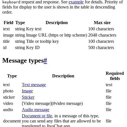
request and response. See
example
for details. Priority of
keyboard
fields for display to the user is shown in the table in descending
order.
Field
Type
Description
Max size
text
string
Key text
100 characters
image
string
Image URL (https or http scheme)
2048 characters
title
string
Title or tooltip key
100 characters
id
string
Key ID
500 characters
Message types
#
Required
Type
Description
fields
text
Text message
text
photo
Image
file
sticker
Sticker
file
video
[Video message](#video message)
file
audio
Audio message
file
Document or file
, in a message of this type,
document
you can send any files that are allowed to be
file
transferred to JivoChat app