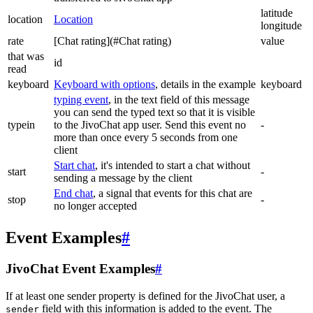
latitude
location
Location
longitude
rate
[Chat rating](#Chat rating)
value
that was
id
read
keyboard
Keyboard with options
, details in the example
keyboard
typing event
, in the text field of this message
you can send the typed text so that it is visible
typein
to the JivoChat app user. Send this event no
-
more than once every 5 seconds from one
client
Start chat
, it's intended to start a chat without
start
-
sending a message by the client
End chat
, a signal that events for this chat are
stop
-
no longer accepted
Event Examples
#
JivoChat Event Examples
#
If at least one sender property is defined for the JivoChat user, a
field with this information is added to the event. The
sender