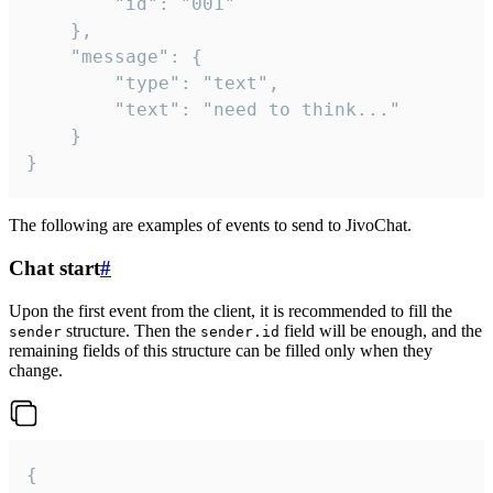
		"id": "001"

	},

	"message": {

		"type": "text",

		"text": "need to think..."

	}

}
The following are examples of events to send to JivoChat.
Chat start
#
Upon the first event from the client, it is recommended to fill the
structure. Then the
field will be enough, and the
sender
sender.id
remaining fields of this structure can be filled only when they
change.
{
