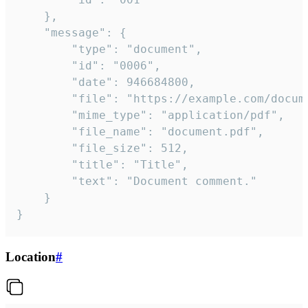
	},

	"message": {

		"type": "document",

		"id": "0006",

		"date": 946684800,

		"file": "https://example.com/document.pdf",

		"mime_type": "application/pdf",

		"file_name": "document.pdf",

		"file_size": 512,

		"title": "Title",

		"text": "Document comment."

	}

}
Location
#