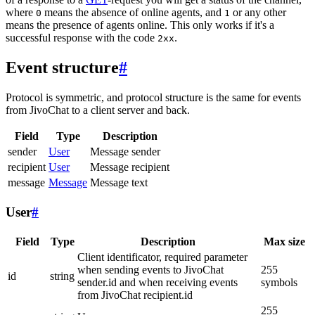
where
means the absence of online agents, and
or any other
0
1
means the presence of agents online. This only works if it's a
successful response with the code
.
2xx
Event structure
#
Protocol is symmetric, and protocol structure is the same for events
from JivoChat to a client server and back.
Field
Type
Description
sender
User
Message sender
recipient
User
Message recipient
message
Message
Message text
User
#
Field
Type
Description
Max size
Client identificator, required parameter
when sending events to JivoChat
255
id
string
sender.id and when receiving events
symbols
from JivoChat recipient.id
255