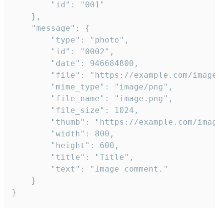
		"id": "001"

	},

	"message": {

		"type": "photo",

		"id": "0002",

		"date": 946684800,

		"file": "https://example.com/image.png",

		"mime_type": "image/png",

		"file_name": "image.png",

		"file_size": 1024,

		"thumb": "https://example.com/image_thumb.png",

		"width": 800,

		"height": 600,

		"title": "Title",

		"text": "Image comment."

	}

}