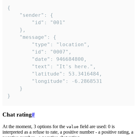
{

	"sender": {

		"id": "001"

	},

	"message": {

		"type": "location",

		"id": "0007",

		"date": 946684800,

		"text": "It's here.",

		"latitude": 53.3416484,

		"longitude": -6.2868531

	}

}
Chat rating
#
At the moment, 3 options for the
field are used: 0 is
value
interpreted as a refuse to rate, a positive number - a positive rating, a