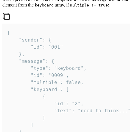
element from the
array, if
:
keyboard
multiple != true
{

	"sender": {

		"id": "001"

	},

	"message": {

		"type": "keyboard",

		"id": "0009",

		"multiple": false,

		"keyboard": [

			{

				"id": "X",

				"text": "need to think..."

			}

		]

	}
