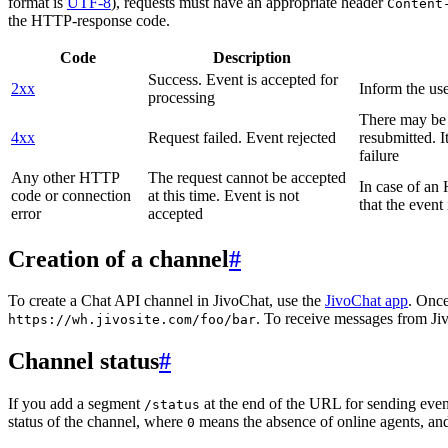
format is
UTF-8
), requests must have an appropriate header
Content
the HTTP-response code.
Code
Description
Success. Event is accepted for
2xx
Inform the use
processing
There may be a
4xx
Request failed. Event rejected
resubmitted. I
failure
Any other HTTP
The request cannot be accepted
In case of a
code or connection
at this time. Event is not
that the event
error
accepted
Creation of a channel
#
To create a Chat API channel in JivoChat, use the
JivoChat app
. Once
. To receive messages from Jiv
https://wh.jivosite.com/foo/bar
Channel status
#
If you add a segment
at the end of the URL for sending even
/status
status of the channel, where
means the absence of online agents, a
0