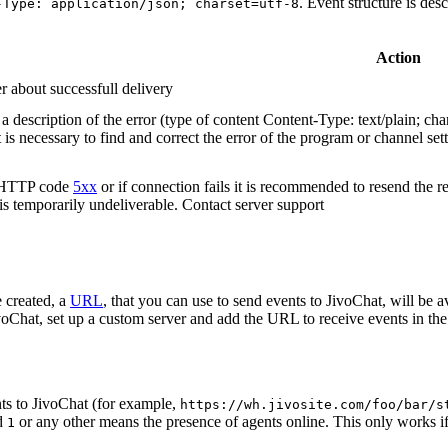
. Event structure is des
-Type: application/json; charset=utf-8
Action
r about successfull delivery
 description of the error (type of content Content-Type: text/plain; cha
t is necessary to find and correct the error of the program or channel sett
n HTTP code
5xx
or if connection fails it is recommended to resend the r
 is temporarily undeliverable. Contact server support
 created, a
URL
, that you can use to send events to JivoChat, will be a
oChat, set up a custom server and add the URL to receive events in the 
ts to JivoChat (for example,
https://wh.jivosite.com/foo/bar/s
nd
or any other means the presence of agents online. This only works if
1