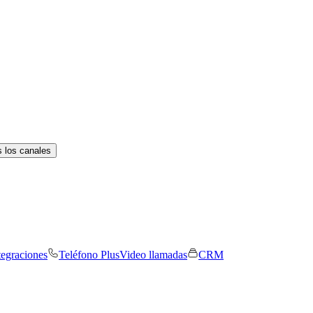
 los canales
tegraciones
Teléfono Plus
Video llamadas
CRM