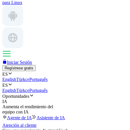
para Linux
Iniciar Sesión
Regístrese gratis
ES
English
Türkçe
Português
ES
English
Türkçe
Português
Oportunidades
IA
Aumenta el rendimiento del
equipo con IA
Agente de IA
Asistente de IA
Atención al cliente