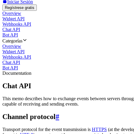
Iniciar Sesión
Regístrese gratis
Overview
Widget API
Webhooks API
Chat API
Bot API
Categorías
Overview
Widget API
Webhooks API
Chat API
Bot API
Documentation
Chat API
This memo describes how to exchange events between servers throug
capable of receiving and sending events.
Channel protocol
#
Transport protocol for the event transmission is
HTTPS
(at the develo