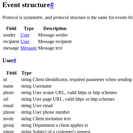
Event structure
#
Protocol is symmetric, and protocol structure is the same for events fr
Field
Type
Description
sender
User
Message sender
recipient
User
Message recipient
message
Message
Message text
User
#
Field
Type
id
string
Client identificator, required parameter when sending
name
string
Username
photo
string
User avatar URL, valid https or http schemes
url
string
User page URL, valid https or http schemes
email
string
User email
phone
string
User phone number
invite
string
Client invitation text
group
string
Department a client applies to
intent
string
Subject of a customer's request