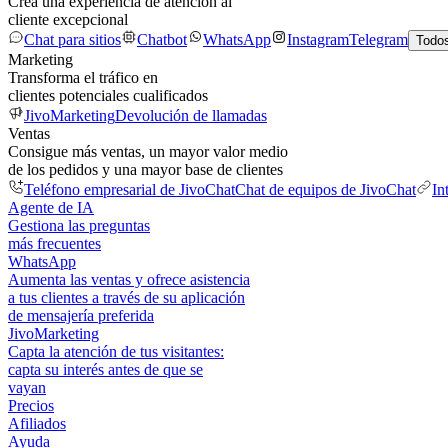
Crea una experiencia de atención al
cliente excepcional
Chat para sitios
Chatbot
WhatsApp
Instagram
Telegram
Todos
Marketing
Transforma el tráfico en
clientes potenciales cualificados
JivoMarketing
Devolución de llamadas
Ventas
Consigue más ventas, un mayor valor medio
de los pedidos y una mayor base de clientes
Teléfono empresarial de JivoChat
Chat de equipos de JivoChat
In
Agente de IA
Gestiona las preguntas
más frecuentes
WhatsApp
Aumenta las ventas y ofrece asistencia
a tus clientes a través de su aplicación
de mensajería preferida
JivoMarketing
Capta la atención de tus visitantes:
capta su interés antes de que se
vayan
Precios
Afiliados
Ayuda