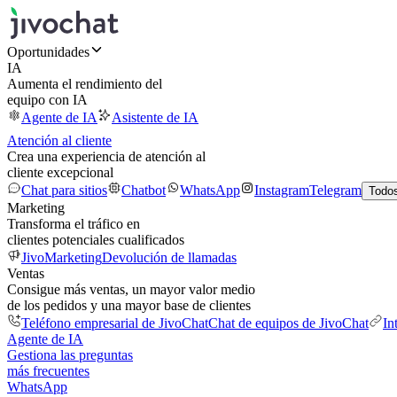
Oportunidades
IA
Aumenta el rendimiento del
equipo con IA
Agente de IA
Asistente de IA
Atención al cliente
Crea una experiencia de atención al
cliente excepcional
Chat para sitios
Chatbot
WhatsApp
Instagram
Telegram
Todos
Marketing
Transforma el tráfico en
clientes potenciales cualificados
JivoMarketing
Devolución de llamadas
Ventas
Consigue más ventas, un mayor valor medio
de los pedidos y una mayor base de clientes
Teléfono empresarial de JivoChat
Chat de equipos de JivoChat
In
Agente de IA
Gestiona las preguntas
más frecuentes
WhatsApp