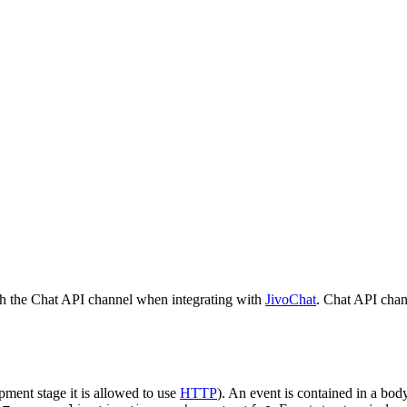
h the Chat API channel when integrating with
JivoChat
. Chat API chan
pment stage it is allowed to use
HTTP
). An event is contained in a bod