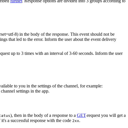
cribed
further
. Response options are divided into 3 groups according to
rset=utf-8) in the body of the response. This event should not be
ings that led to the error. Inform the user about the event delivery
equest up to 3 times with an interval of 3-60 seconds. Inform the user
vailable to you in the settings of the channel, for example:
channel settings in the app.
), then in the body of a response to a
GET
-request you will get a
tatus
 it's a successful response with the code
.
2xx