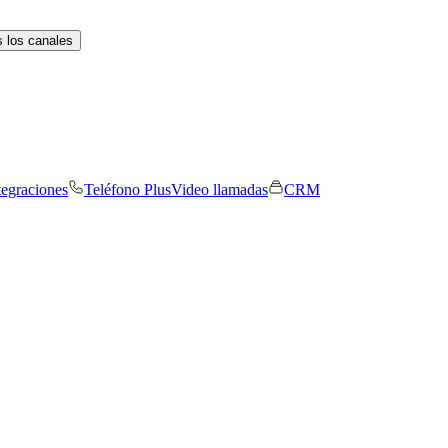
 los canales
tegraciones
Teléfono Plus
Video llamadas
CRM