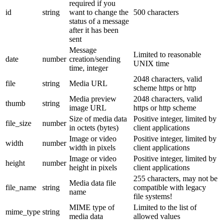
required if you
id
string
want to change the
500 characters
status of a message
after it has been
sent
Message
Limited to reasonable
date
number
creation/sending
UNIX time
time, integer
2048 characters, valid
file
string
Media URL
scheme https or http
Media preview
2048 characters, valid
thumb
string
image URL
https or http scheme
Size of media data
Positive integer, limited by
file_size
number
in octets (bytes)
client applications
Image or video
Positive integer, limited by
width
number
width in pixels
client applications
Image or video
Positive integer, limited by
height
number
height in pixels
client applications
255 characters, may not be
Media data file
file_name
string
compatible with legacy
name
file systems!
MIME type of
Limited to the list of
mime_type
string
media data
allowed values