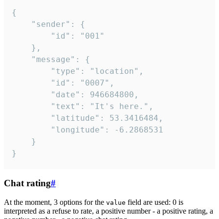
{

	"sender": {

		"id": "001"

	},

	"message": {

		"type": "location",

		"id": "0007",

		"date": 946684800,

		"text": "It's here.",

		"latitude": 53.3416484,

		"longitude": -6.2868531

	}

}
Chat rating
#
At the moment, 3 options for the
field are used: 0 is
value
interpreted as a refuse to rate, a positive number - a positive rating, a