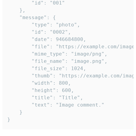
		"id": "001"

	},

	"message": {

		"type": "photo",

		"id": "0002",

		"date": 946684800,

		"file": "https://example.com/image.png",

		"mime_type": "image/png",

		"file_name": "image.png",

		"file_size": 1024,

		"thumb": "https://example.com/image_thumb.png",

		"width": 800,

		"height": 600,

		"title": "Title",

		"text": "Image comment."

	}

}