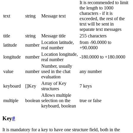
It is recommended to limit
the length to 1000
characters - if it is
text
string
Message text
exceeded, the rest of the
text will be sent in
separate text messages
title
string
Message title
255 characters
Location latitude,
from -90.0000 to
latitude
number
real number
+90.0000
Location longitude,
longitude
number
-180.0000 to +180.0000
real number
Number, usually
value
number
used in the chat
any number
evaluation
Array of Key
keyboard
[]Key
7 keys
structures
Allows multiple
multiple
boolean
selection on the
true or false
keyboard, boolean
Key
#
It is mandatory for a key to have one structure field, both in the