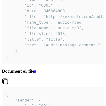
		"id": "0005",

		"date": 946684800,

		"file": "https://example.com/audio.mp3",

		"mime_type": "audio/mpeg",

		"file_name": "audio.mp3",

		"file_size": 2048,

		"title": "Title",

		"text": "Audio message comment."

	}

}
Document or file
#
{

	"sender": {

		"id": "001"
