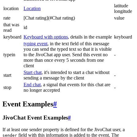
latitude
location
Location
longitude
rate
[Chat rating](#Chat rating)
value
that was
id
read
keyboard
Keyboard with options
, details in the example
keyboard
typing event
, in the text field of this message
you can send the typed text so that it is visible
typein
to the JivoChat app user. Send this event no
-
more than once every 5 seconds from one
client
Start chat
, it's intended to start a chat without
start
-
sending a message by the client
End chat
, a signal that events for this chat are
stop
-
no longer accepted
Event Examples
#
JivoChat Event Examples
#
If at least one sender property is defined for the JivoChat user, a
field with this information is added to the event. The
sender