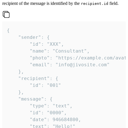
recipient of the message is identified by the
field.
recipient.id
{

	"sender": {

		"id": "XXX",

		"name": "Consultant",

		"photo": "https://example.com/avatar.png",

		"email": "info@jivosite.com"

	},

	"recipient": {

		"id": "001"

	},

	"message": {

		"type": "text",

		"id": "0000",

		"date": 946684800,

		"text": "Hello!"
