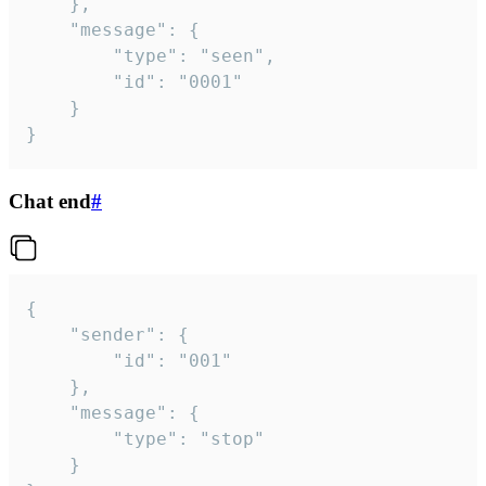
	},

	"message": {

		"type": "seen",

		"id": "0001"

	}

}
Chat end
#
{

	"sender": {

		"id": "001"

	},

	"message": {

		"type": "stop"

	}
