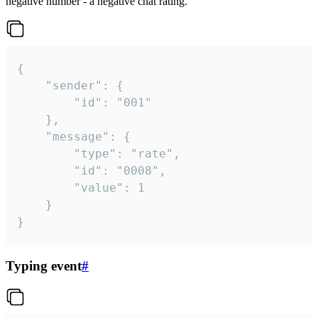
negative number - a negative chat rating.
{

	"sender": {

		"id": "001"

	},

	"message": {

		"type": "rate",

		"id": "0008",

		"value": 1

	}

}
Typing event
#