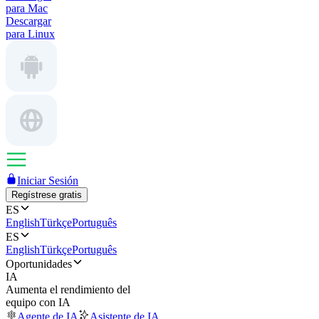
para Mac
Descargar
para Linux
Iniciar Sesión
Regístrese gratis
ES
English
Türkçe
Português
ES
English
Türkçe
Português
Oportunidades
IA
Aumenta el rendimiento del
equipo con IA
Agente de IA
Asistente de IA