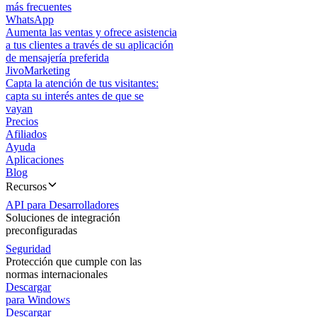
más frecuentes
WhatsApp
Aumenta las ventas y ofrece asistencia
a tus clientes a través de su aplicación
de mensajería preferida
JivoMarketing
Capta la atención de tus visitantes:
capta su interés antes de que se
vayan
Precios
Afiliados
Ayuda
Aplicaciones
Blog
Recursos
API para Desarrolladores
Soluciones de integración
preconfiguradas
Seguridad
Protección que cumple con las
normas internacionales
Descargar
para Windows
Descargar