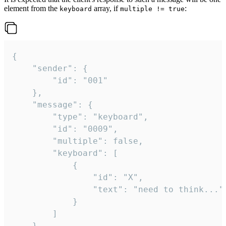
element from the
array, if
:
keyboard
multiple != true
{

	"sender": {

		"id": "001"

	},

	"message": {

		"type": "keyboard",

		"id": "0009",

		"multiple": false,

		"keyboard": [

			{

				"id": "X",

				"text": "need to think..."

			}

		]

	}
