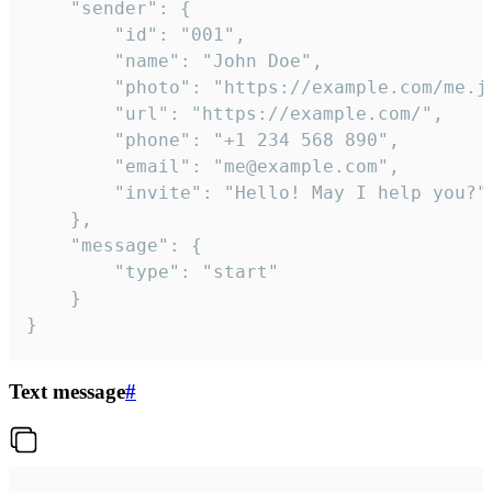
	"sender": {

		"id": "001",

		"name": "John Doe",

		"photo": "https://example.com/me.jpg",

		"url": "https://example.com/",

		"phone": "+1 234 568 890",

		"email": "me@example.com",

		"invite": "Hello! May I help you?"

	},

	"message": {

		"type": "start"

	}

}
Text message
#