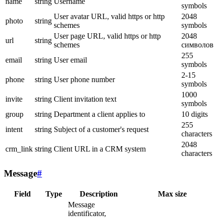
name
string
Username
symbols
User avatar URL, valid https or http
2048
photo
string
schemes
symbols
User page URL, valid https or http
2048
url
string
schemes
символов
255
email
string
User email
symbols
2-15
phone
string
User phone number
symbols
1000
invite
string
Client invitation text
symbols
group
string
Department a client applies to
10 digits
255
intent
string
Subject of a customer's request
characters
2048
crm_link
string
Client URL in a CRM system
characters
Message
#
Field
Type
Description
Max size
Message
identificator,