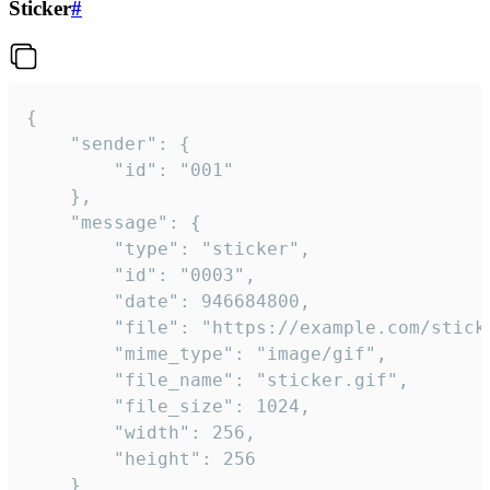
Sticker
#
{

	"sender": {

		"id": "001"

	},

	"message": {

		"type": "sticker",

		"id": "0003",

		"date": 946684800,

		"file": "https://example.com/sticker.gif",

		"mime_type": "image/gif",

		"file_name": "sticker.gif",

		"file_size": 1024,

		"width": 256,

		"height": 256

	}
