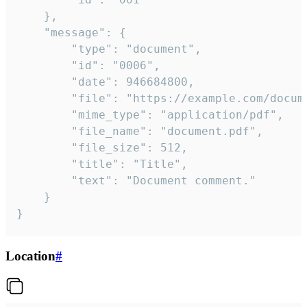
	},

	"message": {

		"type": "document",

		"id": "0006",

		"date": 946684800,

		"file": "https://example.com/document.pdf",

		"mime_type": "application/pdf",

		"file_name": "document.pdf",

		"file_size": 512,

		"title": "Title",

		"text": "Document comment."

	}

}
Location
#