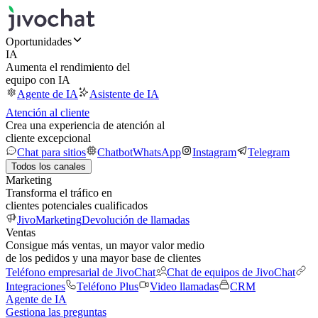
Oportunidades
IA
Aumenta el rendimiento del
equipo con IA
Agente de IA
Asistente de IA
Atención al cliente
Crea una experiencia de atención al
cliente excepcional
Chat para sitios
Chatbot
WhatsApp
Instagram
Telegram
Todos los canales
Marketing
Transforma el tráfico en
clientes potenciales cualificados
JivoMarketing
Devolución de llamadas
Ventas
Consigue más ventas, un mayor valor medio
de los pedidos y una mayor base de clientes
Teléfono empresarial de JivoChat
Chat de equipos de JivoChat
Integraciones
Teléfono Plus
Video llamadas
CRM
Agente de IA
Gestiona las preguntas