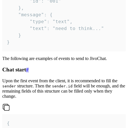
		"id": "001"

	},

	"message": {

		"type": "text",

		"text": "need to think..."

	}

}
The following are examples of events to send to JivoChat.
Chat start
#
Upon the first event from the client, it is recommended to fill the
structure. Then the
field will be enough, and the
sender
sender.id
remaining fields of this structure can be filled only when they
change.
{
