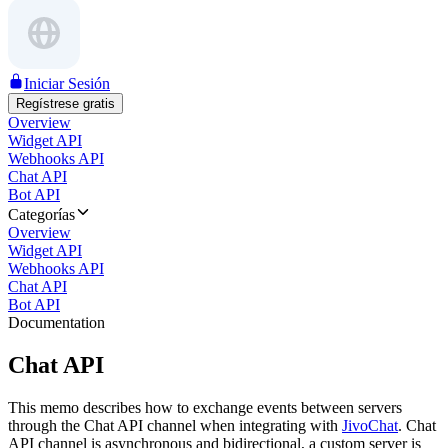
Iniciar Sesión
Regístrese gratis
Overview
Widget API
Webhooks API
Chat API
Bot API
Categorías
Overview
Widget API
Webhooks API
Chat API
Bot API
Documentation
Chat API
This memo describes how to exchange events between servers
through the Chat API channel when integrating with
JivoChat
. Chat
API channel is asynchronous and bidirectional, a custom server is