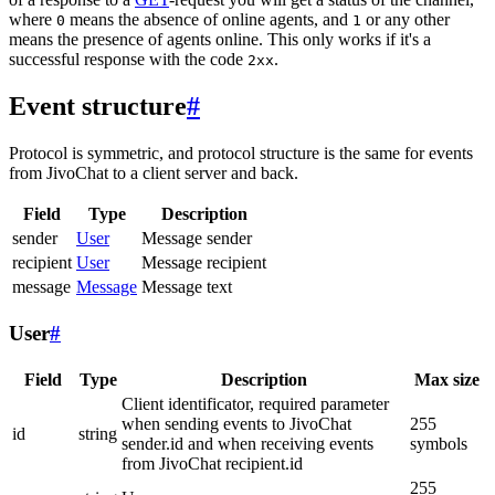
where
means the absence of online agents, and
or any other
0
1
means the presence of agents online. This only works if it's a
successful response with the code
.
2xx
Event structure
#
Protocol is symmetric, and protocol structure is the same for events
from JivoChat to a client server and back.
Field
Type
Description
sender
User
Message sender
recipient
User
Message recipient
message
Message
Message text
User
#
Field
Type
Description
Max size
Client identificator, required parameter
when sending events to JivoChat
255
id
string
sender.id and when receiving events
symbols
from JivoChat recipient.id
255