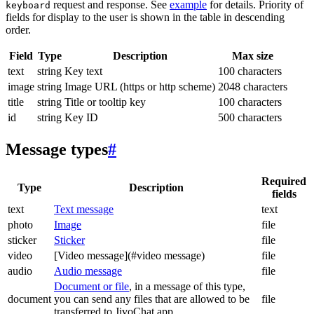
request and response. See
example
for details. Priority of
keyboard
fields for display to the user is shown in the table in descending
order.
Field
Type
Description
Max size
text
string
Key text
100 characters
image
string
Image URL (https or http scheme)
2048 characters
title
string
Title or tooltip key
100 characters
id
string
Key ID
500 characters
Message types
#
Required
Type
Description
fields
text
Text message
text
photo
Image
file
sticker
Sticker
file
video
[Video message](#video message)
file
audio
Audio message
file
Document or file
, in a message of this type,
document
you can send any files that are allowed to be
file
transferred to JivoChat app