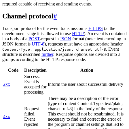
required capable of receiving and sending events.
Channel protocol
#
Transport protocol for the event transmission is
HTTPS
(at the
development stage it is allowed to use
HTTP
). An event is contained
in a body of a
POST
-request in
JSON
format (note: text encoding in
JSON format is
UTF-8
), requests must have an appropriate header
. Event
Content-Type: application/json; charset=utf-8
structure is described
further
. Response options are divided into 3
groups according to the HTTP-response code.
Code
Description
Action
Success.
Event is
2xx
Inform the user about successfull delivery
accepted for
processing
There may be a description of the error
(type of content Content-Type: text/plain;
Request
charset=utf-8) in the body of the response.
failed.
This event should not be resubmitted. It is
4xx
Event
necessary to find and correct the error of
rejected
the program or channel settings that led to