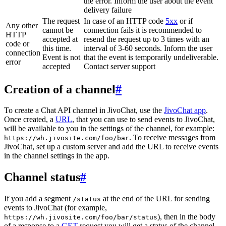
the error. Inform the user about the event
delivery failure
The request
In case of an HTTP code
5xx
or if
Any other
cannot be
connection fails it is recommended to
HTTP
accepted at
resend the request up to 3 times with an
code or
this time.
interval of 3-60 seconds. Inform the user
connection
Event is not
that the event is temporarily undeliverable.
error
accepted
Contact server support
Creation of a channel
#
To create a Chat API channel in JivoChat, use the
JivoChat app
.
Once created, a
URL
, that you can use to send events to JivoChat,
will be available to you in the settings of the channel, for example:
. To receive messages from
https://wh.jivosite.com/foo/bar
JivoChat, set up a custom server and add the URL to receive events
in the channel settings in the app.
Channel status
#
If you add a segment
at the end of the URL for sending
/status
events to JivoChat (for example,
), then in the body
https://wh.jivosite.com/foo/bar/status
of a response to a
GET
-request you will get a status of the channel,