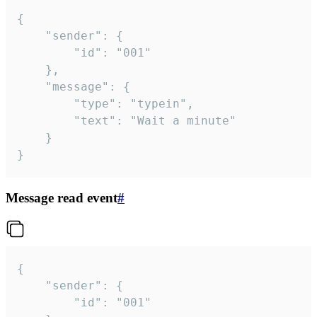
{

	"sender": {

		"id": "001"

	},

	"message": {

		"type": "typein",

		"text": "Wait a minute"

	}

}
Message read event
#
{

	"sender": {

		"id": "001"
