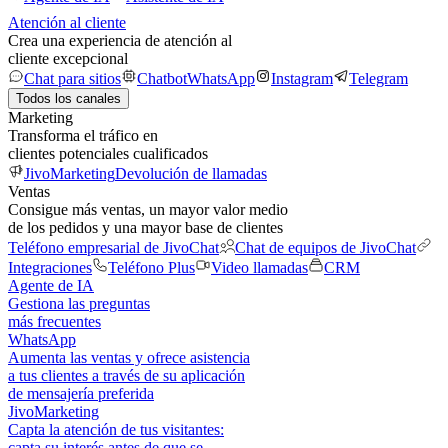
Atención al cliente
Crea una experiencia de atención al
cliente excepcional
Chat para sitios
Chatbot
WhatsApp
Instagram
Telegram
Todos los canales
Marketing
Transforma el tráfico en
clientes potenciales cualificados
JivoMarketing
Devolución de llamadas
Ventas
Consigue más ventas, un mayor valor medio
de los pedidos y una mayor base de clientes
Teléfono empresarial de JivoChat
Chat de equipos de JivoChat
Integraciones
Teléfono Plus
Video llamadas
CRM
Agente de IA
Gestiona las preguntas
más frecuentes
WhatsApp
Aumenta las ventas y ofrece asistencia
a tus clientes a través de su aplicación
de mensajería preferida
JivoMarketing
Capta la atención de tus visitantes:
capta su interés antes de que se