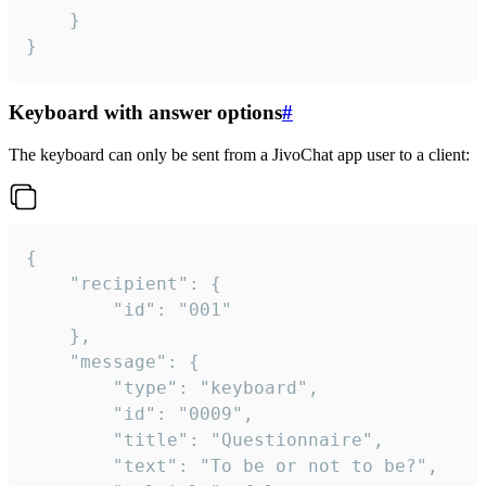
	}

}
Keyboard with answer options
#
The keyboard can only be sent from a JivoChat app user to a client:
{

	"recipient": {

		"id": "001"

	},

	"message": {

		"type": "keyboard",

		"id": "0009",

		"title": "Questionnaire",

		"text": "To be or not to be?",
