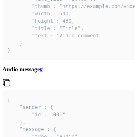
		"thumb": "https://example.com/video_thumb.png",

		"width": 640,

		"height": 480,

		"title": "Title",

		"text": "Video comment."

	}

}
Audio message
#
{

	"sender": {

		"id": "001"

	},

	"message": {

		"type": "audio",
