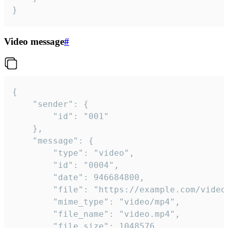
}
Video message
#
{

	"sender": {

		"id": "001"

	},

	"message": {

		"type": "video",

		"id": "0004",

		"date": 946684800,

		"file": "https://example.com/video.mp4",

		"mime_type": "video/mp4",

		"file_name": "video.mp4",

		"file_size": 1048576,
