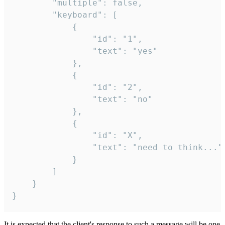
		"multiple": false,

		"keyboard": [

			{

				"id": "1",

				"text": "yes"

			},

			{

				"id": "2",

				"text": "no"

			},

			{

				"id": "X",

				"text": "need to think..."

			}

		]

	}

}
It is expected that the client's response to such a message will be one