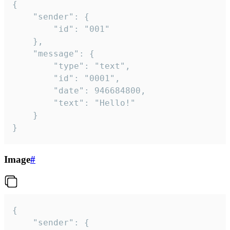
{

	"sender": {

		"id": "001"

	},

	"message": {

		"type": "text",

		"id": "0001",

		"date": 946684800,

		"text": "Hello!"

	}

}
Image
#
{

	"sender": {
