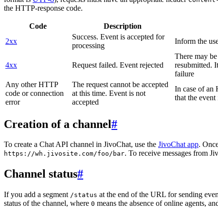
the HTTP-response code.
Code
Description
Success. Event is accepted for
2xx
Inform the use
processing
There may be a
4xx
Request failed. Event rejected
resubmitted. I
failure
Any other HTTP
The request cannot be accepted
In case of a
code or connection
at this time. Event is not
that the event
error
accepted
Creation of a channel
#
To create a Chat API channel in JivoChat, use the
JivoChat app
. Once
. To receive messages from Jiv
https://wh.jivosite.com/foo/bar
Channel status
#
If you add a segment
at the end of the URL for sending even
/status
status of the channel, where
means the absence of online agents, a
0