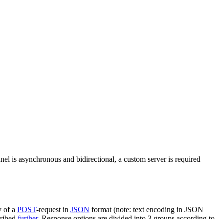
nel is asynchronous and bidirectional, a custom server is required
y of a
POST
-request in
JSON
format (note: text encoding in JSON
cribed
further
. Response options are divided into 3 groups according to