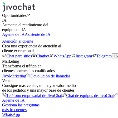
Oportunidades
IA
Aumenta el rendimiento del
equipo con IA
Agente de IA
Asistente de IA
Atención al cliente
Crea una experiencia de atención al
cliente excepcional
Chat para sitios
Chatbot
WhatsApp
Instagram
Telegram
To
Marketing
Transforma el tráfico en
clientes potenciales cualificados
JivoMarketing
Devolución de llamadas
Ventas
Consigue más ventas, un mayor valor medio
de los pedidos y una mayor base de clientes
Teléfono empresarial de JivoChat
Chat de equipos de JivoChat
Agente de IA
Gestiona las preguntas
más frecuentes
WhatsApp