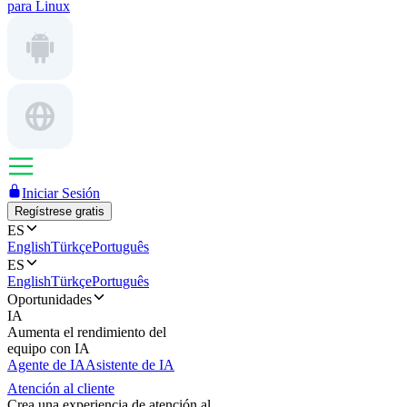
para Linux
Iniciar Sesión
Regístrese gratis
ES
English
Türkçe
Português
ES
English
Türkçe
Português
Oportunidades
IA
Aumenta el rendimiento del
equipo con IA
Agente de IA
Asistente de IA
Atención al cliente
Crea una experiencia de atención al