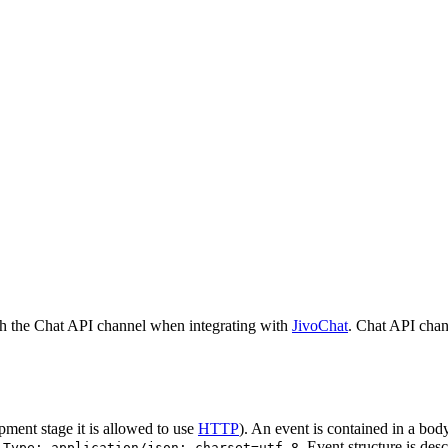
h the Chat API channel when integrating with
JivoChat
. Chat API chan
pment stage it is allowed to use
HTTP
). An event is contained in a bod
. Event structure is des
-Type: application/json; charset=utf-8