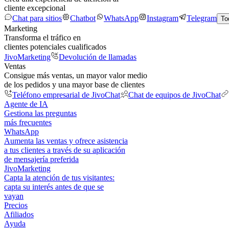
cliente excepcional
Chat para sitios
Chatbot
WhatsApp
Instagram
Telegram
To
Marketing
Transforma el tráfico en
clientes potenciales cualificados
JivoMarketing
Devolución de llamadas
Ventas
Consigue más ventas, un mayor valor medio
de los pedidos y una mayor base de clientes
Teléfono empresarial de JivoChat
Chat de equipos de JivoChat
Agente de IA
Gestiona las preguntas
más frecuentes
WhatsApp
Aumenta las ventas y ofrece asistencia
a tus clientes a través de su aplicación
de mensajería preferida
JivoMarketing
Capta la atención de tus visitantes:
capta su interés antes de que se
vayan
Precios
Afiliados
Ayuda