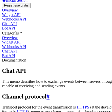
Iniciar Sesión
Regístrese gratis
Overview
Widget API
Webhooks API
Chat API
Bot API
Categorías
Overview
Widget API
Webhooks API
Chat API
Bot API
Documentation
Chat API
This memo describes how to exchange events between servers throug
capable of receiving and sending events.
Channel protocol
#
Transport protocol for the event transmission is
HTTPS
(at the develo
format is
UTF-8
), requests must have an appropriate header
Content