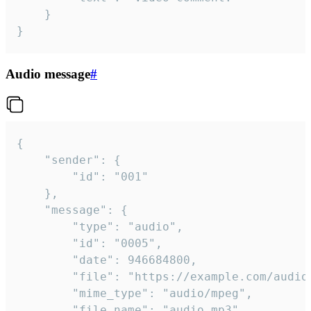
	}

}
Audio message
#
{

	"sender": {

		"id": "001"

	},

	"message": {

		"type": "audio",

		"id": "0005",

		"date": 946684800,

		"file": "https://example.com/audio.mp3",

		"mime_type": "audio/mpeg",

		"file_name": "audio.mp3",
