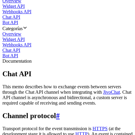
Overview
Widget API
Webhooks API
Chat API
Bot API
Categorías
Overview
Widget API
Webhooks API
Chat API
Bot API
Documentation
Chat API
This memo describes how to exchange events between servers
through the Chat API channel when integrating with
JivoChat
. Chat
API channel is asynchronous and bidirectional, a custom server is
required capable of receiving and sending events.
Channel protocol
#
Transport protocol for the event transmission is
HTTPS
(at the
development stage it is allowed to use
HTTP
). An event is contained