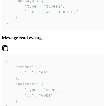
	"message": {

		"type": "typein",

		"text": "Wait a minute"

	}

}
Message read event
#
{

	"sender": {

		"id": "001"

	},

	"message": {

		"type": "seen",

		"id": "0001"

	}
