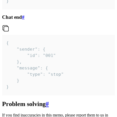
}
Chat end
#
{

	"sender": {

		"id": "001"

	},

	"message": {

		"type": "stop"

	}

}
Problem solving
#
If you find inaccuracies in this memo, please report them to us in