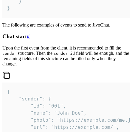
	}

}
The following are examples of events to send to JivoChat.
Chat start
#
Upon the first event from the client, it is recommended to fill the
structure. Then the
field will be enough, and the
sender
sender.id
remaining fields of this structure can be filled only when they
change.
{

	"sender": {

		"id": "001",

		"name": "John Doe",

		"photo": "https://example.com/me.jpg",

		"url": "https://example.com/",
