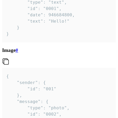
		"type": "text",

		"id": "0001",

		"date": 946684800,

		"text": "Hello!"

	}

}
Image
#
{

	"sender": {

		"id": "001"

	},

	"message": {

		"type": "photo",

		"id": "0002",
