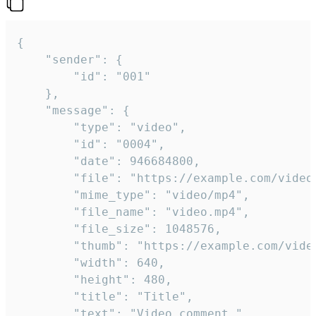
{

	"sender": {

		"id": "001"

	},

	"message": {

		"type": "video",

		"id": "0004",

		"date": 946684800,

		"file": "https://example.com/video.mp4",

		"mime_type": "video/mp4",

		"file_name": "video.mp4",

		"file_size": 1048576,

		"thumb": "https://example.com/video_thumb.png",

		"width": 640,

		"height": 480,

		"title": "Title",

		"text": "Video comment."
