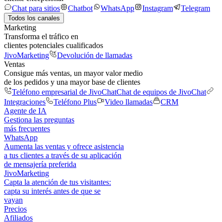
Chat para sitios
Chatbot
WhatsApp
Instagram
Telegram
Todos los canales
Marketing
Transforma el tráfico en
clientes potenciales cualificados
JivoMarketing
Devolución de llamadas
Ventas
Consigue más ventas, un mayor valor medio
de los pedidos y una mayor base de clientes
Teléfono empresarial de JivoChat
Chat de equipos de JivoChat
Integraciones
Teléfono Plus
Video llamadas
CRM
Agente de IA
Gestiona las preguntas
más frecuentes
WhatsApp
Aumenta las ventas y ofrece asistencia
a tus clientes a través de su aplicación
de mensajería preferida
JivoMarketing
Capta la atención de tus visitantes:
capta su interés antes de que se
vayan
Precios
Afiliados