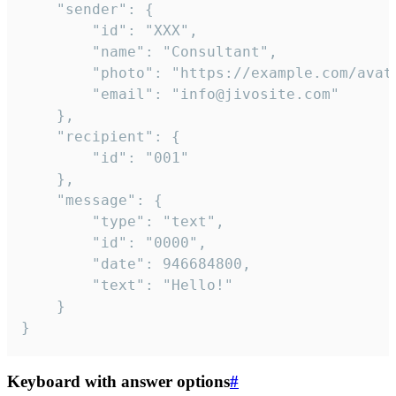
	"sender": {

		"id": "XXX",

		"name": "Consultant",

		"photo": "https://example.com/avatar.png",

		"email": "info@jivosite.com"

	},

	"recipient": {

		"id": "001"

	},

	"message": {

		"type": "text",

		"id": "0000",

		"date": 946684800,

		"text": "Hello!"

	}

}
Keyboard with answer options
#