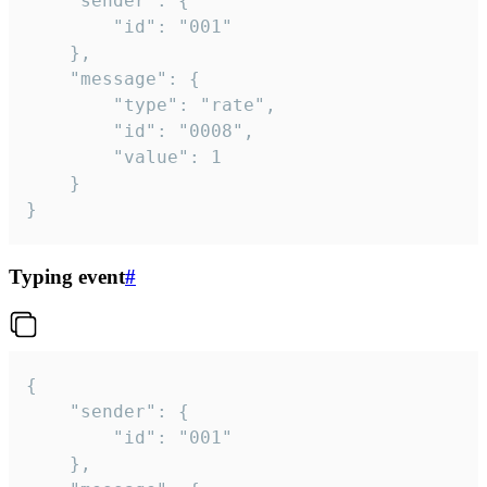
	"sender": {

		"id": "001"

	},

	"message": {

		"type": "rate",

		"id": "0008",

		"value": 1

	}

}
Typing event
#
{

	"sender": {

		"id": "001"

	},
