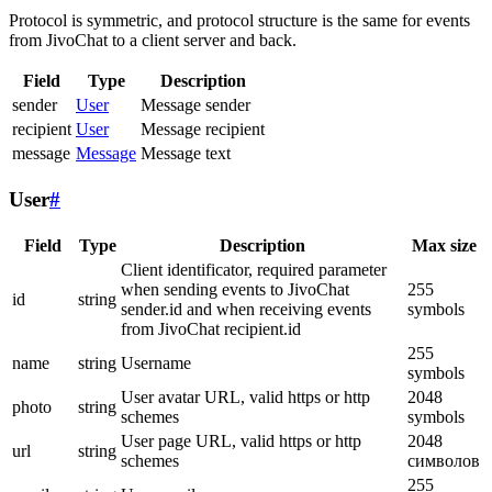
Protocol is symmetric, and protocol structure is the same for events
from JivoChat to a client server and back.
Field
Type
Description
sender
User
Message sender
recipient
User
Message recipient
message
Message
Message text
User
#
Field
Type
Description
Max size
Client identificator, required parameter
when sending events to JivoChat
255
id
string
sender.id and when receiving events
symbols
from JivoChat recipient.id
255
name
string
Username
symbols
User avatar URL, valid https or http
2048
photo
string
schemes
symbols
User page URL, valid https or http
2048
url
string
schemes
символов
255