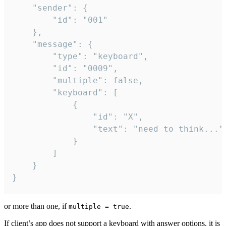
	"sender": {

		"id": "001"

	},

	"message": {

		"type": "keyboard",

		"id": "0009",

		"multiple": false,

		"keyboard": [

			{

				"id": "X",

				"text": "need to think..."

			}

		]

	}

}
or more than one, if
.
multiple = true
If client’s app does not support a keyboard with answer options, it is