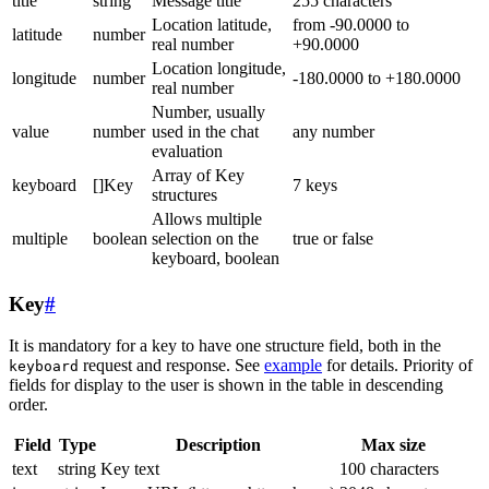
title
string
Message title
255 characters
Location latitude,
from -90.0000 to
latitude
number
real number
+90.0000
Location longitude,
longitude
number
-180.0000 to +180.0000
real number
Number, usually
value
number
used in the chat
any number
evaluation
Array of Key
keyboard
[]Key
7 keys
structures
Allows multiple
multiple
boolean
selection on the
true or false
keyboard, boolean
Key
#
It is mandatory for a key to have one structure field, both in the
request and response. See
example
for details. Priority of
keyboard
fields for display to the user is shown in the table in descending
order.
Field
Type
Description
Max size
text
string
Key text
100 characters