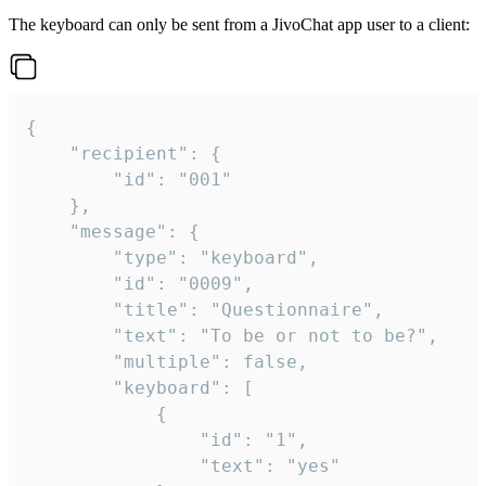
The keyboard can only be sent from a JivoChat app user to a client:
{

	"recipient": {

		"id": "001"

	},

	"message": {

		"type": "keyboard",

		"id": "0009",

		"title": "Questionnaire",

		"text": "To be or not to be?",

		"multiple": false,

		"keyboard": [

			{

				"id": "1",

				"text": "yes"
