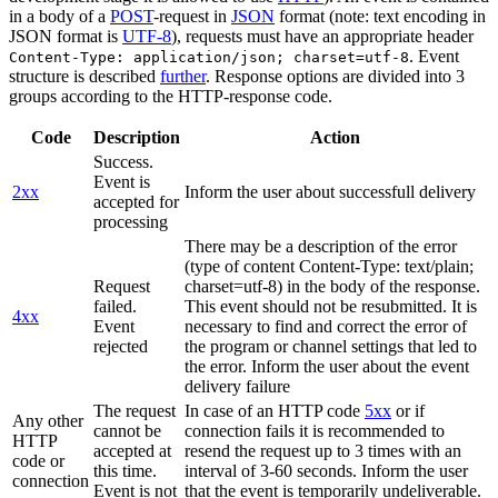
in a body of a
POST
-request in
JSON
format (note: text encoding in
JSON format is
UTF-8
), requests must have an appropriate header
. Event
Content-Type: application/json; charset=utf-8
structure is described
further
. Response options are divided into 3
groups according to the HTTP-response code.
Code
Description
Action
Success.
Event is
2xx
Inform the user about successfull delivery
accepted for
processing
There may be a description of the error
(type of content Content-Type: text/plain;
Request
charset=utf-8) in the body of the response.
failed.
This event should not be resubmitted. It is
4xx
Event
necessary to find and correct the error of
rejected
the program or channel settings that led to
the error. Inform the user about the event
delivery failure
The request
In case of an HTTP code
5xx
or if
Any other
cannot be
connection fails it is recommended to
HTTP
accepted at
resend the request up to 3 times with an
code or
this time.
interval of 3-60 seconds. Inform the user
connection
Event is not
that the event is temporarily undeliverable.