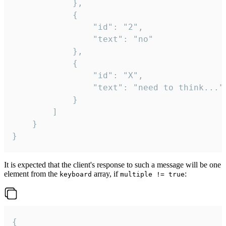
			},

			{

				"id": "2",

				"text": "no"

			},

			{

				"id": "X",

				"text": "need to think..."

			}

		]

	}

}
It is expected that the client's response to such a message will be one
element from the
array, if
:
keyboard
multiple != true
{
