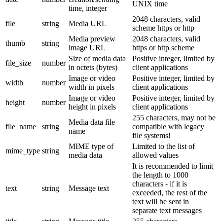
UNIX time
time, integer
2048 characters, valid
file
string
Media URL
scheme https or http
Media preview
2048 characters, valid
thumb
string
image URL
https or http scheme
Size of media data
Positive integer, limited by
file_size
number
in octets (bytes)
client applications
Image or video
Positive integer, limited by
width
number
width in pixels
client applications
Image or video
Positive integer, limited by
height
number
height in pixels
client applications
255 characters, may not be
Media data file
file_name
string
compatible with legacy
name
file systems!
MIME type of
Limited to the list of
mime_type
string
media data
allowed values
It is recommended to limit
the length to 1000
characters - if it is
text
string
Message text
exceeded, the rest of the
text will be sent in
separate text messages