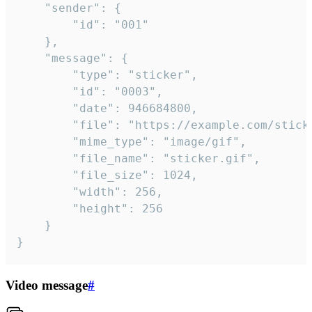
	"sender": {

		"id": "001"

	},

	"message": {

		"type": "sticker",

		"id": "0003",

		"date": 946684800,

		"file": "https://example.com/sticker.gif",

		"mime_type": "image/gif",

		"file_name": "sticker.gif",

		"file_size": 1024,

		"width": 256,

		"height": 256

	}

}
Video message
#