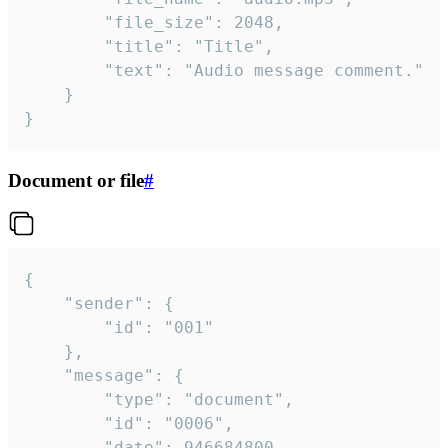
		"file_size": 2048,

		"title": "Title",

		"text": "Audio message comment."

	}

}
Document or file
#
{

	"sender": {

		"id": "001"

	},

	"message": {

		"type": "document",

		"id": "0006",

		"date": 946684800,
