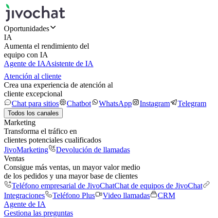
Oportunidades
IA
Aumenta el rendimiento del
equipo con IA
Agente de IA
Asistente de IA
Atención al cliente
Crea una experiencia de atención al
cliente excepcional
Chat para sitios
Chatbot
WhatsApp
Instagram
Telegram
Todos los canales
Marketing
Transforma el tráfico en
clientes potenciales cualificados
JivoMarketing
Devolución de llamadas
Ventas
Consigue más ventas, un mayor valor medio
de los pedidos y una mayor base de clientes
Teléfono empresarial de JivoChat
Chat de equipos de JivoChat
Integraciones
Teléfono Plus
Video llamadas
CRM
Agente de IA
Gestiona las preguntas