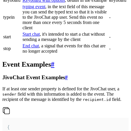
keyboard
Keyboard with options
, details in the example
keyboard
typing event
, in the text field of this message
you can send the typed text so that it is visible
typein
to the JivoChat app user. Send this event no
-
more than once every 5 seconds from one
client
Start chat
, it's intended to start a chat without
start
-
sending a message by the client
End chat
, a signal that events for this chat are
stop
-
no longer accepted
Event Examples
#
JivoChat Event Examples
#
If at least one sender property is defined for the JivoChat user, a
field with this information is added to the event. The
sender
recipient of the message is identified by the
field.
recipient.id
{
