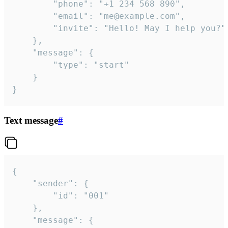
		"phone": "+1 234 568 890",

		"email": "me@example.com",

		"invite": "Hello! May I help you?"

	},

	"message": {

		"type": "start"

	}

}
Text message
#
{

	"sender": {

		"id": "001"

	},

	"message": {
