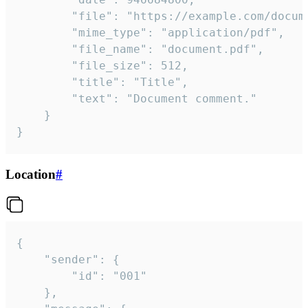
		"file": "https://example.com/document.pdf",

		"mime_type": "application/pdf",

		"file_name": "document.pdf",

		"file_size": 512,

		"title": "Title",

		"text": "Document comment."

	}

}
Location
#
{

	"sender": {

		"id": "001"

	},
