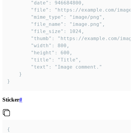
		"date": 946684800,

		"file": "https://example.com/image.png",

		"mime_type": "image/png",

		"file_name": "image.png",

		"file_size": 1024,

		"thumb": "https://example.com/image_thumb.png",

		"width": 800,

		"height": 600,

		"title": "Title",

		"text": "Image comment."

	}

}
Sticker
#
{
