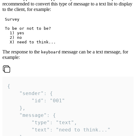
recommended to convert this type of message to a text list to display
to the client, for example:
 Survey

 To be or not to be?

   1) yes

   2) no

The response to the
message can be a text message, for
keyboard
example:
{

	"sender": {

		"id": "001"

	},

	"message": {

		"type": "text",

		"text": "need to think..."
