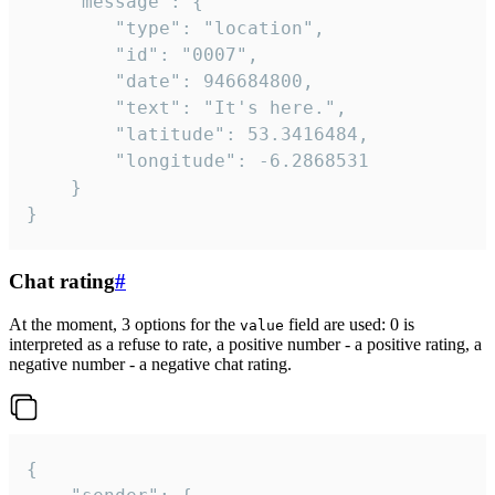
	"message": {

		"type": "location",

		"id": "0007",

		"date": 946684800,

		"text": "It's here.",

		"latitude": 53.3416484,

		"longitude": -6.2868531

	}

}
Chat rating
#
At the moment, 3 options for the
field are used: 0 is
value
interpreted as a refuse to rate, a positive number - a positive rating, a
negative number - a negative chat rating.
{
