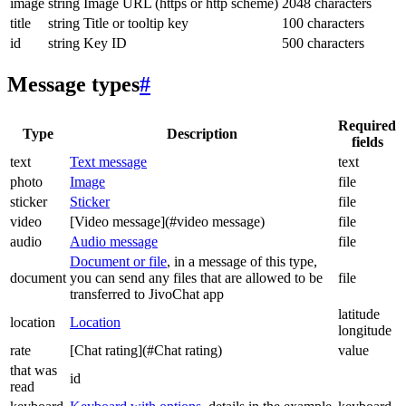
image
string
Image URL (https or http scheme)
2048 characters
title
string
Title or tooltip key
100 characters
id
string
Key ID
500 characters
Message types
#
Required
Type
Description
fields
text
Text message
text
photo
Image
file
sticker
Sticker
file
video
[Video message](#video message)
file
audio
Audio message
file
Document or file
, in a message of this type,
document
you can send any files that are allowed to be
file
transferred to JivoChat app
latitude
location
Location
longitude
rate
[Chat rating](#Chat rating)
value
that was
id
read