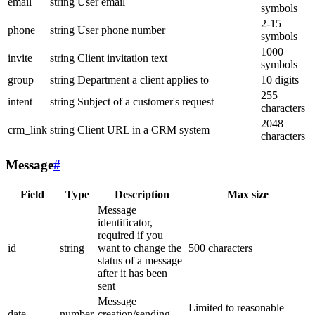
email
string
User email
symbols
2-15
phone
string
User phone number
symbols
1000
invite
string
Client invitation text
symbols
group
string
Department a client applies to
10 digits
255
intent
string
Subject of a customer's request
characters
2048
crm_link
string
Client URL in a CRM system
characters
Message
#
Field
Type
Description
Max size
Message
identificator,
required if you
id
string
want to change the
500 characters
status of a message
after it has been
sent
Message
Limited to reasonable
date
number
creation/sending