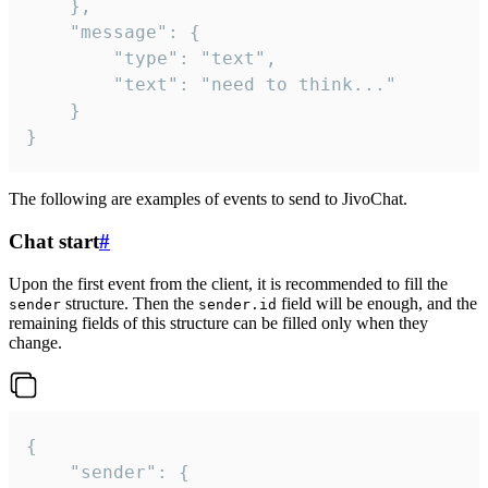
	},

	"message": {

		"type": "text",

		"text": "need to think..."

	}

}
The following are examples of events to send to JivoChat.
Chat start
#
Upon the first event from the client, it is recommended to fill the
structure. Then the
field will be enough, and the
sender
sender.id
remaining fields of this structure can be filled only when they
change.
{

	"sender": {
