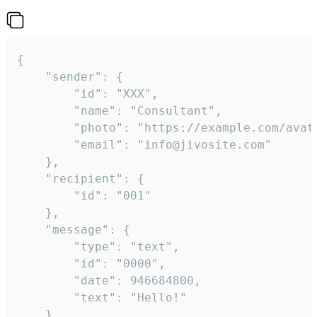
{

	"sender": {

		"id": "XXX",

		"name": "Consultant",

		"photo": "https://example.com/avatar.png",

		"email": "info@jivosite.com"

	},

	"recipient": {

		"id": "001"

	},

	"message": {

		"type": "text",

		"id": "0000",

		"date": 946684800,

		"text": "Hello!"

	}
