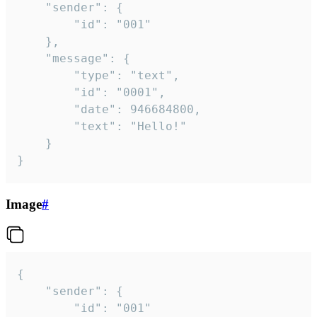
	"sender": {

		"id": "001"

	},

	"message": {

		"type": "text",

		"id": "0001",

		"date": 946684800,

		"text": "Hello!"

	}

}
Image
#
{

	"sender": {

		"id": "001"
