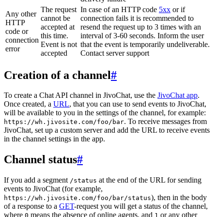
The request
In case of an HTTP code
5xx
or if
Any other
cannot be
connection fails it is recommended to
HTTP
accepted at
resend the request up to 3 times with an
code or
this time.
interval of 3-60 seconds. Inform the user
connection
Event is not
that the event is temporarily undeliverable.
error
accepted
Contact server support
Creation of a channel
#
To create a Chat API channel in JivoChat, use the
JivoChat app
.
Once created, a
URL
, that you can use to send events to JivoChat,
will be available to you in the settings of the channel, for example:
. To receive messages from
https://wh.jivosite.com/foo/bar
JivoChat, set up a custom server and add the URL to receive events
in the channel settings in the app.
Channel status
#
If you add a segment
at the end of the URL for sending
/status
events to JivoChat (for example,
), then in the body
https://wh.jivosite.com/foo/bar/status
of a response to a
GET
-request you will get a status of the channel,
where
means the absence of online agents, and
or any other
0
1