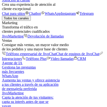
Atención al cliente
Crea una experiencia de atención al
cliente excepcional
Chat para sitios
Chatbot
WhatsApp
Instagram
Telegram
Todos los canales
Marketing
Transforma el tráfico en
clientes potenciales cualificados
JivoMarketing
Devolución de llamadas
Ventas
Consigue más ventas, un mayor valor medio
de los pedidos y una mayor base de clientes
Teléfono empresarial de JivoChat
Chat de equipos de JivoChat
Integraciones
Teléfono Plus
Video llamadas
CRM
Agente de IA
Gestiona las preguntas
más frecuentes
WhatsApp
Aumenta las ventas y ofrece asistencia
a tus clientes a través de su aplicación
de mensajería preferida
JivoMarketing
Capta la atención de tus visitantes:
capta su interés antes de que se
vayan