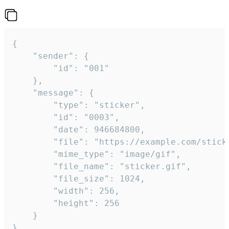
{

	"sender": {

		"id": "001"

	},

	"message": {

		"type": "sticker",

		"id": "0003",

		"date": 946684800,

		"file": "https://example.com/sticker.gif",

		"mime_type": "image/gif",

		"file_name": "sticker.gif",

		"file_size": 1024,

		"width": 256,

		"height": 256

	}

}