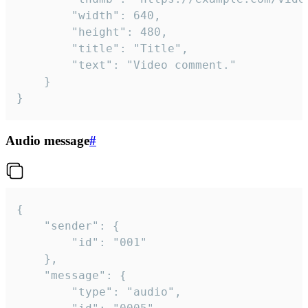
		"width": 640,

		"height": 480,

		"title": "Title",

		"text": "Video comment."

	}

}
Audio message
#
{

	"sender": {

		"id": "001"

	},

	"message": {

		"type": "audio",
