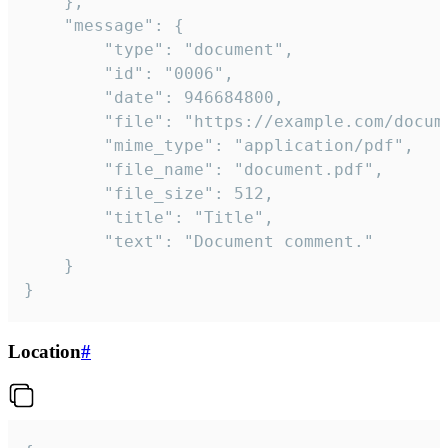
	},

	"message": {

		"type": "document",

		"id": "0006",

		"date": 946684800,

		"file": "https://example.com/document.pdf",

		"mime_type": "application/pdf",

		"file_name": "document.pdf",

		"file_size": 512,

		"title": "Title",

		"text": "Document comment."

	}

}
Location
#