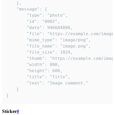
	},

	"message": {

		"type": "photo",

		"id": "0002",

		"date": 946684800,

		"file": "https://example.com/image.png",

		"mime_type": "image/png",

		"file_name": "image.png",

		"file_size": 1024,

		"thumb": "https://example.com/image_thumb.png",

		"width": 800,

		"height": 600,

		"title": "Title",

		"text": "Image comment."

	}

}
Sticker
#