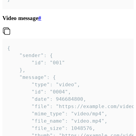
Video message
#
{

	"sender": {

		"id": "001"

	},

	"message": {

		"type": "video",

		"id": "0004",

		"date": 946684800,

		"file": "https://example.com/video.mp4",

		"mime_type": "video/mp4",

		"file_name": "video.mp4",

		"file_size": 1048576,

		"thumb": "https://example.com/video_thumb.png",
