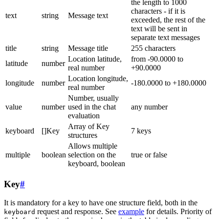
the length to 1000
characters - if it is
text
string
Message text
exceeded, the rest of the
text will be sent in
separate text messages
title
string
Message title
255 characters
Location latitude,
from -90.0000 to
latitude
number
real number
+90.0000
Location longitude,
longitude
number
-180.0000 to +180.0000
real number
Number, usually
value
number
used in the chat
any number
evaluation
Array of Key
keyboard
[]Key
7 keys
structures
Allows multiple
multiple
boolean
selection on the
true or false
keyboard, boolean
Key
#
It is mandatory for a key to have one structure field, both in the
request and response. See
example
for details. Priority of
keyboard