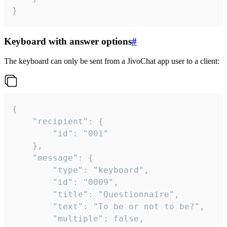
}
Keyboard with answer options
#
The keyboard can only be sent from a JivoChat app user to a client:
{

	"recipient": {

		"id": "001"

	},

	"message": {

		"type": "keyboard",

		"id": "0009",

		"title": "Questionnaire",

		"text": "To be or not to be?",

		"multiple": false,
