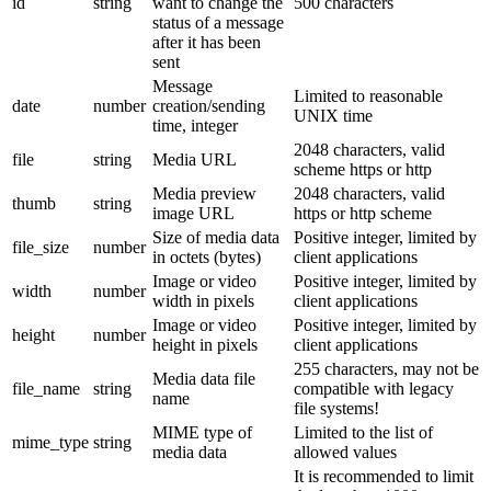
id
string
want to change the
500 characters
status of a message
after it has been
sent
Message
Limited to reasonable
date
number
creation/sending
UNIX time
time, integer
2048 characters, valid
file
string
Media URL
scheme https or http
Media preview
2048 characters, valid
thumb
string
image URL
https or http scheme
Size of media data
Positive integer, limited by
file_size
number
in octets (bytes)
client applications
Image or video
Positive integer, limited by
width
number
width in pixels
client applications
Image or video
Positive integer, limited by
height
number
height in pixels
client applications
255 characters, may not be
Media data file
file_name
string
compatible with legacy
name
file systems!
MIME type of
Limited to the list of
mime_type
string
media data
allowed values
It is recommended to limit