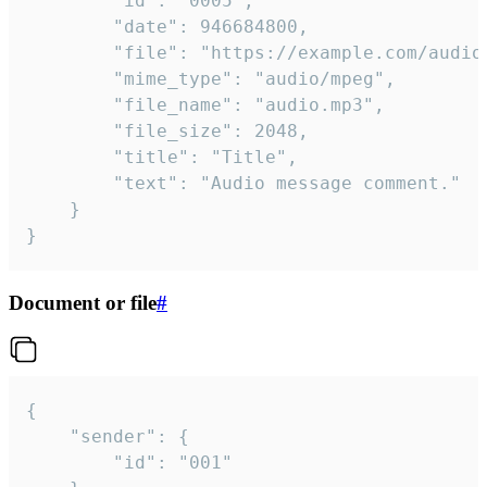
		"id": "0005",

		"date": 946684800,

		"file": "https://example.com/audio.mp3",

		"mime_type": "audio/mpeg",

		"file_name": "audio.mp3",

		"file_size": 2048,

		"title": "Title",

		"text": "Audio message comment."

	}

}
Document or file
#
{

	"sender": {

		"id": "001"
