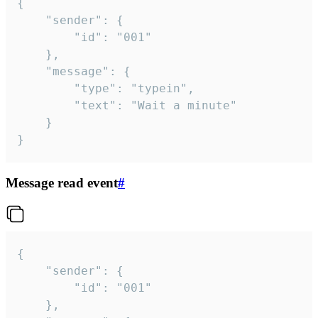
{

	"sender": {

		"id": "001"

	},

	"message": {

		"type": "typein",

		"text": "Wait a minute"

	}

}
Message read event
#
{

	"sender": {

		"id": "001"

	},
