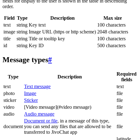
fields for display to the user is shown in the table in descending
order.
Field
Type
Description
Max size
text
string
Key text
100 characters
image
string
Image URL (https or http scheme)
2048 characters
title
string
Title or tooltip key
100 characters
id
string
Key ID
500 characters
Message types
#
Required
Type
Description
fields
text
Text message
text
photo
Image
file
sticker
Sticker
file
video
[Video message](#video message)
file
audio
Audio message
file
Document or file
, in a message of this type,
document
you can send any files that are allowed to be
file
transferred to JivoChat app
latitude