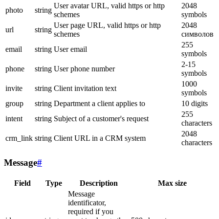
User avatar URL, valid https or http
2048
photo
string
schemes
symbols
User page URL, valid https or http
2048
url
string
schemes
символов
255
email
string
User email
symbols
2-15
phone
string
User phone number
symbols
1000
invite
string
Client invitation text
symbols
group
string
Department a client applies to
10 digits
255
intent
string
Subject of a customer's request
characters
2048
crm_link
string
Client URL in a CRM system
characters
Message
#
Field
Type
Description
Max size
Message
identificator,
required if you