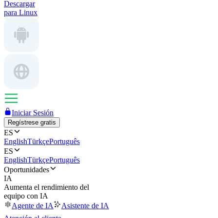
Descargar
para Linux
Iniciar Sesión
Regístrese gratis
ES
English
Türkçe
Português
ES
English
Türkçe
Português
Oportunidades
IA
Aumenta el rendimiento del
equipo con IA
Agente de IA
Asistente de IA