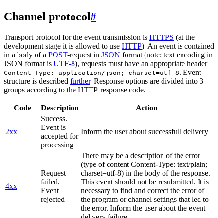
Channel protocol
#
Transport protocol for the event transmission is
HTTPS
(at the
development stage it is allowed to use
HTTP
). An event is contained
in a body of a
POST
-request in
JSON
format (note: text encoding in
JSON format is
UTF-8
), requests must have an appropriate header
. Event
Content-Type: application/json; charset=utf-8
structure is described
further
. Response options are divided into 3
groups according to the HTTP-response code.
Code
Description
Action
Success.
Event is
2xx
Inform the user about successfull delivery
accepted for
processing
There may be a description of the error
(type of content Content-Type: text/plain;
Request
charset=utf-8) in the body of the response.
failed.
This event should not be resubmitted. It is
4xx
Event
necessary to find and correct the error of
rejected
the program or channel settings that led to
the error. Inform the user about the event
delivery failure