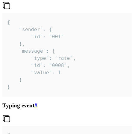
{

	"sender": {

		"id": "001"

	},

	"message": {

		"type": "rate",

		"id": "0008",

		"value": 1

	}

}
Typing event
#