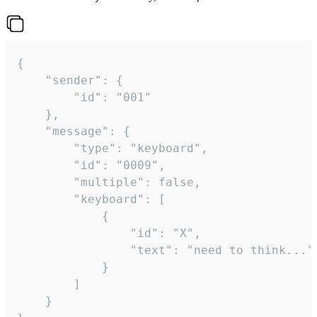
{

	"sender": {

		"id": "001"

	},

	"message": {

		"type": "keyboard",

		"id": "0009",

		"multiple": false,

		"keyboard": [

			{

				"id": "X",

				"text": "need to think..."

			}

		]

	}
