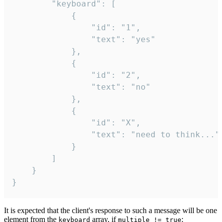
		"keyboard": [

			{

				"id": "1",

				"text": "yes"

			},

			{

				"id": "2",

				"text": "no"

			},

			{

				"id": "X",

				"text": "need to think..."

			}

		]

	}

}
It is expected that the client's response to such a message will be one
element from the
array, if
:
keyboard
multiple != true