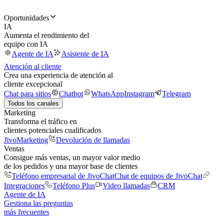
Oportunidades
IA
Aumenta el rendimiento del
equipo con IA
Agente de IA
Asistente de IA
Atención al cliente
Crea una experiencia de atención al
cliente excepcional
Chat para sitios
Chatbot
WhatsApp
Instagram
Telegram
Todos los canales
Marketing
Transforma el tráfico en
clientes potenciales cualificados
JivoMarketing
Devolución de llamadas
Ventas
Consigue más ventas, un mayor valor medio
de los pedidos y una mayor base de clientes
Teléfono empresarial de JivoChat
Chat de equipos de JivoChat
Integraciones
Teléfono Plus
Video llamadas
CRM
Agente de IA
Gestiona las preguntas
más frecuentes