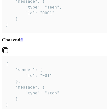
	"message": {

		"type": "seen",

		"id": "0001"

	}

}
Chat end
#
{

	"sender": {

		"id": "001"

	},

	"message": {

		"type": "stop"

	}

}