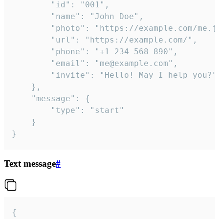
		"id": "001",

		"name": "John Doe",

		"photo": "https://example.com/me.jpg",

		"url": "https://example.com/",

		"phone": "+1 234 568 890",

		"email": "me@example.com",

		"invite": "Hello! May I help you?"

	},

	"message": {

		"type": "start"

	}

}
Text message
#
{
