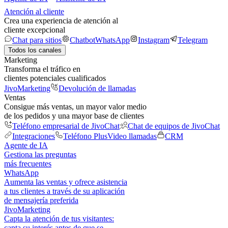
Atención al cliente
Crea una experiencia de atención al
cliente excepcional
Chat para sitios
Chatbot
WhatsApp
Instagram
Telegram
Todos los canales
Marketing
Transforma el tráfico en
clientes potenciales cualificados
JivoMarketing
Devolución de llamadas
Ventas
Consigue más ventas, un mayor valor medio
de los pedidos y una mayor base de clientes
Teléfono empresarial de JivoChat
Chat de equipos de JivoChat
Integraciones
Teléfono Plus
Video llamadas
CRM
Agente de IA
Gestiona las preguntas
más frecuentes
WhatsApp
Aumenta las ventas y ofrece asistencia
a tus clientes a través de su aplicación
de mensajería preferida
JivoMarketing
Capta la atención de tus visitantes:
capta su interés antes de que se