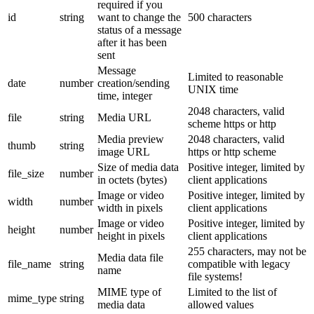
required if you
id
string
want to change the
500 characters
status of a message
after it has been
sent
Message
Limited to reasonable
date
number
creation/sending
UNIX time
time, integer
2048 characters, valid
file
string
Media URL
scheme https or http
Media preview
2048 characters, valid
thumb
string
image URL
https or http scheme
Size of media data
Positive integer, limited by
file_size
number
in octets (bytes)
client applications
Image or video
Positive integer, limited by
width
number
width in pixels
client applications
Image or video
Positive integer, limited by
height
number
height in pixels
client applications
255 characters, may not be
Media data file
file_name
string
compatible with legacy
name
file systems!
MIME type of
Limited to the list of
mime_type
string
media data
allowed values