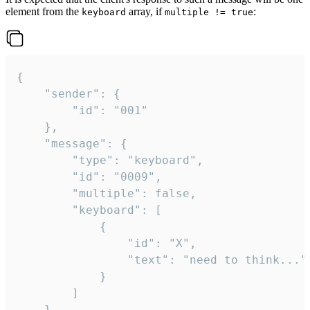
element from the
array, if
:
keyboard
multiple != true
{

	"sender": {

		"id": "001"

	},

	"message": {

		"type": "keyboard",

		"id": "0009",

		"multiple": false,

		"keyboard": [

			{

				"id": "X",

				"text": "need to think..."

			}

		]

	}
