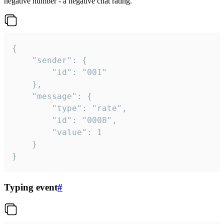
negative number - a negative chat rating.
{

	"sender": {

		"id": "001"

	},

	"message": {

		"type": "rate",

		"id": "0008",

		"value": 1

	}

}
Typing event
#