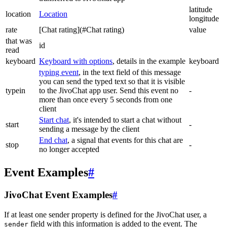
latitude
location
Location
longitude
rate
[Chat rating](#Chat rating)
value
that was
id
read
keyboard
Keyboard with options
, details in the example
keyboard
typing event
, in the text field of this message
you can send the typed text so that it is visible
typein
to the JivoChat app user. Send this event no
-
more than once every 5 seconds from one
client
Start chat
, it's intended to start a chat without
start
-
sending a message by the client
End chat
, a signal that events for this chat are
stop
-
no longer accepted
Event Examples
#
JivoChat Event Examples
#
If at least one sender property is defined for the JivoChat user, a
field with this information is added to the event. The
sender