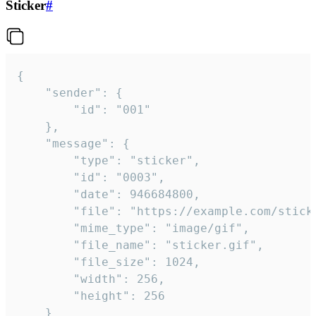
Sticker
#
{

	"sender": {

		"id": "001"

	},

	"message": {

		"type": "sticker",

		"id": "0003",

		"date": 946684800,

		"file": "https://example.com/sticker.gif",

		"mime_type": "image/gif",

		"file_name": "sticker.gif",

		"file_size": 1024,

		"width": 256,

		"height": 256

	}
