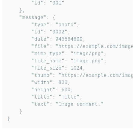
		"id": "001"

	},

	"message": {

		"type": "photo",

		"id": "0002",

		"date": 946684800,

		"file": "https://example.com/image.png",

		"mime_type": "image/png",

		"file_name": "image.png",

		"file_size": 1024,

		"thumb": "https://example.com/image_thumb.png",

		"width": 800,

		"height": 600,

		"title": "Title",

		"text": "Image comment."

	}

}