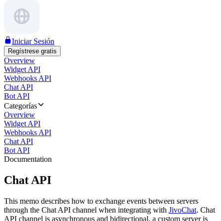
Iniciar Sesión
Regístrese gratis
Overview
Widget API
Webhooks API
Chat API
Bot API
Categorías
Overview
Widget API
Webhooks API
Chat API
Bot API
Documentation
Chat API
This memo describes how to exchange events between servers
through the Chat API channel when integrating with
JivoChat
. Chat
API channel is asynchronous and bidirectional, a custom server is