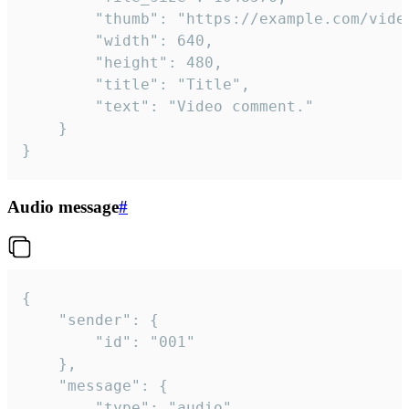
		"thumb": "https://example.com/video_thumb.png",

		"width": 640,

		"height": 480,

		"title": "Title",

		"text": "Video comment."

	}

}
Audio message
#
{

	"sender": {

		"id": "001"

	},

	"message": {

		"type": "audio",
