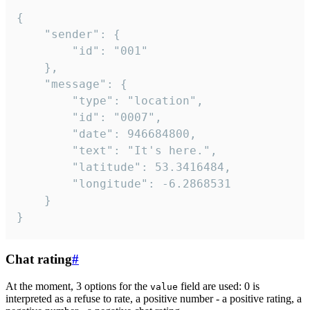
{

	"sender": {

		"id": "001"

	},

	"message": {

		"type": "location",

		"id": "0007",

		"date": 946684800,

		"text": "It's here.",

		"latitude": 53.3416484,

		"longitude": -6.2868531

	}

}
Chat rating
#
At the moment, 3 options for the
field are used: 0 is
value
interpreted as a refuse to rate, a positive number - a positive rating, a