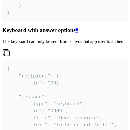
	}

}
Keyboard with answer options
#
The keyboard can only be sent from a JivoChat app user to a client:
{

	"recipient": {

		"id": "001"

	},

	"message": {

		"type": "keyboard",

		"id": "0009",

		"title": "Questionnaire",

		"text": "To be or not to be?",
