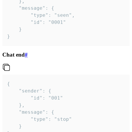
	},

	"message": {

		"type": "seen",

		"id": "0001"

	}

}
Chat end
#
{

	"sender": {

		"id": "001"

	},

	"message": {

		"type": "stop"

	}
