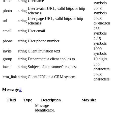
name
string
Username
symbols
User avatar URL, valid https or http
2048
photo
string
schemes
symbols
User page URL, valid https or http
2048
url
string
schemes
символов
255
email
string
User email
symbols
2-15
phone
string
User phone number
symbols
1000
invite
string
Client invitation text
symbols
group
string
Department a client applies to
10 digits
255
intent
string
Subject of a customer's request
characters
2048
crm_link
string
Client URL in a CRM system
characters
Message
#
Field
Type
Description
Max size
Message
identificator,