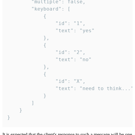
		"multiple": false,

		"keyboard": [

			{

				"id": "1",

				"text": "yes"

			},

			{

				"id": "2",

				"text": "no"

			},

			{

				"id": "X",

				"text": "need to think..."

			}

		]

	}

}
It is expected that the client's response to such a message will be one