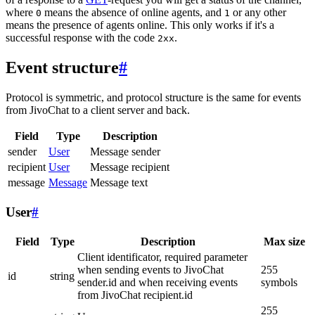
where
means the absence of online agents, and
or any other
0
1
means the presence of agents online. This only works if it's a
successful response with the code
.
2xx
Event structure
#
Protocol is symmetric, and protocol structure is the same for events
from JivoChat to a client server and back.
Field
Type
Description
sender
User
Message sender
recipient
User
Message recipient
message
Message
Message text
User
#
Field
Type
Description
Max size
Client identificator, required parameter
when sending events to JivoChat
255
id
string
sender.id and when receiving events
symbols
from JivoChat recipient.id
255