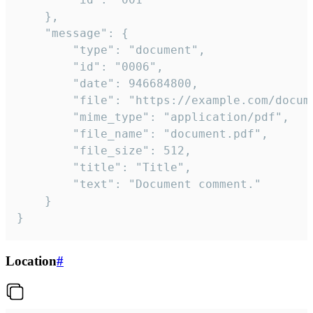
	},

	"message": {

		"type": "document",

		"id": "0006",

		"date": 946684800,

		"file": "https://example.com/document.pdf",

		"mime_type": "application/pdf",

		"file_name": "document.pdf",

		"file_size": 512,

		"title": "Title",

		"text": "Document comment."

	}

}
Location
#