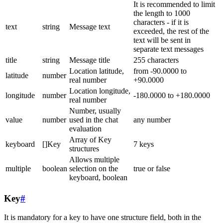
It is recommended to limit
the length to 1000
characters - if it is
text
string
Message text
exceeded, the rest of the
text will be sent in
separate text messages
title
string
Message title
255 characters
Location latitude,
from -90.0000 to
latitude
number
real number
+90.0000
Location longitude,
longitude
number
-180.0000 to +180.0000
real number
Number, usually
value
number
used in the chat
any number
evaluation
Array of Key
keyboard
[]Key
7 keys
structures
Allows multiple
multiple
boolean
selection on the
true or false
keyboard, boolean
Key
#
It is mandatory for a key to have one structure field, both in the