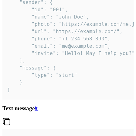
	"sender": {

		"id": "001",

		"name": "John Doe",

		"photo": "https://example.com/me.jpg",

		"url": "https://example.com/",

		"phone": "+1 234 568 890",

		"email": "me@example.com",

		"invite": "Hello! May I help you?"

	},

	"message": {

		"type": "start"

	}

}
Text message
#