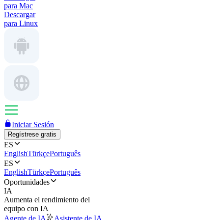
para Mac
Descargar
para Linux
Iniciar Sesión
Regístrese gratis
ES
English
Türkçe
Português
ES
English
Türkçe
Português
Oportunidades
IA
Aumenta el rendimiento del
equipo con IA
Agente de IA
Asistente de IA