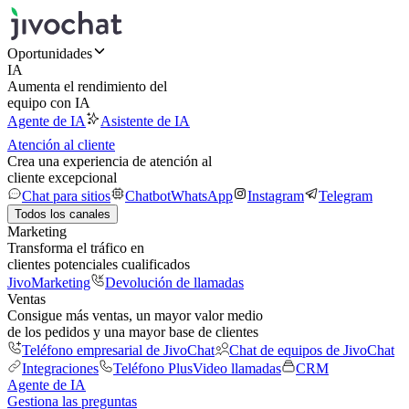
Oportunidades
IA
Aumenta el rendimiento del
equipo con IA
Agente de IA
Asistente de IA
Atención al cliente
Crea una experiencia de atención al
cliente excepcional
Chat para sitios
Chatbot
WhatsApp
Instagram
Telegram
Todos los canales
Marketing
Transforma el tráfico en
clientes potenciales cualificados
JivoMarketing
Devolución de llamadas
Ventas
Consigue más ventas, un mayor valor medio
de los pedidos y una mayor base de clientes
Teléfono empresarial de JivoChat
Chat de equipos de JivoChat
Integraciones
Teléfono Plus
Video llamadas
CRM
Agente de IA
Gestiona las preguntas