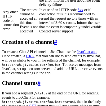
the error. Inform the user about the event
delivery failure
The request
In case of an HTTP code
5xx
or if
Any other
cannot be
connection fails it is recommended to
HTTP
accepted at
resend the request up to 3 times with an
code or
this time.
interval of 3-60 seconds. Inform the user
connection
Event is not
that the event is temporarily undeliverable.
error
accepted
Contact server support
Creation of a channel
#
To create a Chat API channel in JivoChat, use the
JivoChat app
.
Once created, a
URL
, that you can use to send events to JivoChat,
will be available to you in the settings of the channel, for example:
. To receive messages from
https://wh.jivosite.com/foo/bar
JivoChat, set up a custom server and add the URL to receive events
in the channel settings in the app.
Channel status
#
If you add a segment
at the end of the URL for sending
/status
events to JivoChat (for example,
), then in the body
https://wh.jivosite.com/foo/bar/status
of a response to a
GET
-request you will get a status of the channel,