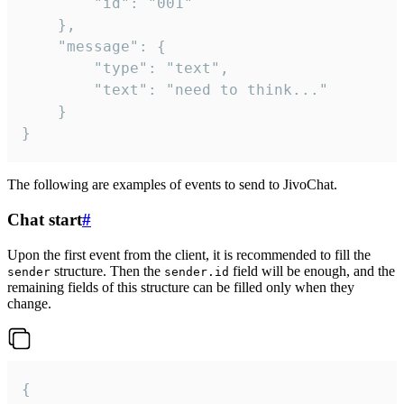
		"id": "001"

	},

	"message": {

		"type": "text",

		"text": "need to think..."

	}

}
The following are examples of events to send to JivoChat.
Chat start
#
Upon the first event from the client, it is recommended to fill the
structure. Then the
field will be enough, and the
sender
sender.id
remaining fields of this structure can be filled only when they
change.
{
