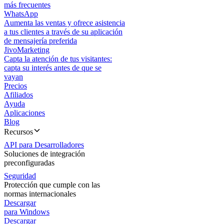
más frecuentes
WhatsApp
Aumenta las ventas y ofrece asistencia
a tus clientes a través de su aplicación
de mensajería preferida
JivoMarketing
Capta la atención de tus visitantes:
capta su interés antes de que se
vayan
Precios
Afiliados
Ayuda
Aplicaciones
Blog
Recursos
API para Desarrolladores
Soluciones de integración
preconfiguradas
Seguridad
Protección que cumple con las
normas internacionales
Descargar
para Windows
Descargar