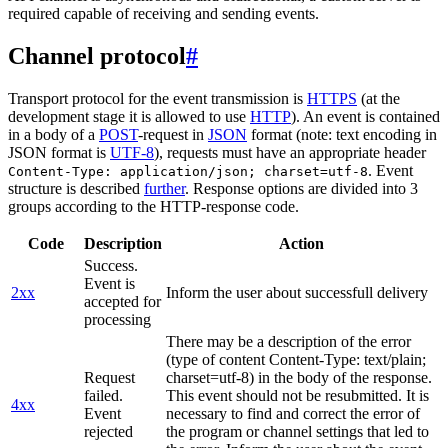
required capable of receiving and sending events.
Channel protocol
#
Transport protocol for the event transmission is
HTTPS
(at the
development stage it is allowed to use
HTTP
). An event is contained
in a body of a
POST
-request in
JSON
format (note: text encoding in
JSON format is
UTF-8
), requests must have an appropriate header
. Event
Content-Type: application/json; charset=utf-8
structure is described
further
. Response options are divided into 3
groups according to the HTTP-response code.
Code
Description
Action
Success.
Event is
2xx
Inform the user about successfull delivery
accepted for
processing
There may be a description of the error
(type of content Content-Type: text/plain;
Request
charset=utf-8) in the body of the response.
failed.
This event should not be resubmitted. It is
4xx
Event
necessary to find and correct the error of
rejected
the program or channel settings that led to