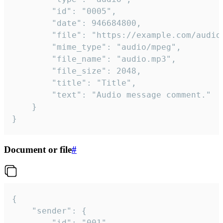
		"id": "0005",

		"date": 946684800,

		"file": "https://example.com/audio.mp3",

		"mime_type": "audio/mpeg",

		"file_name": "audio.mp3",

		"file_size": 2048,

		"title": "Title",

		"text": "Audio message comment."

	}

}
Document or file
#
{

	"sender": {

		"id": "001"
