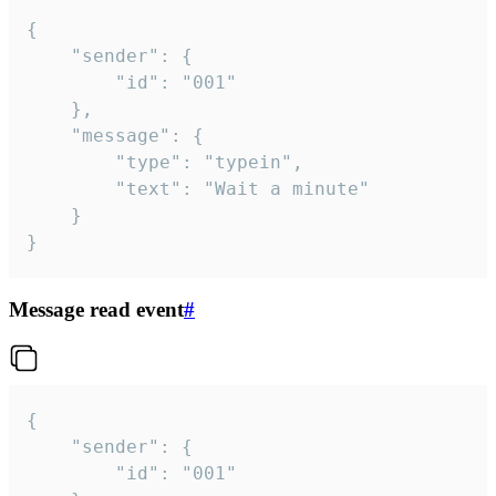
{

	"sender": {

		"id": "001"

	},

	"message": {

		"type": "typein",

		"text": "Wait a minute"

	}

}
Message read event
#
{

	"sender": {

		"id": "001"
