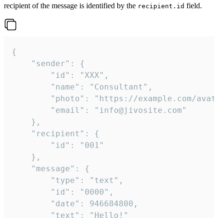
recipient of the message is identified by the
field.
recipient.id
{

	"sender": {

		"id": "XXX",

		"name": "Consultant",

		"photo": "https://example.com/avatar.png",

		"email": "info@jivosite.com"

	},

	"recipient": {

		"id": "001"

	},

	"message": {

		"type": "text",

		"id": "0000",

		"date": 946684800,

		"text": "Hello!"
