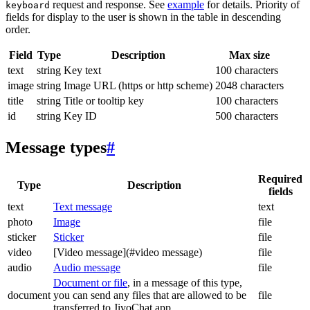
request and response. See
example
for details. Priority of
keyboard
fields for display to the user is shown in the table in descending
order.
Field
Type
Description
Max size
text
string
Key text
100 characters
image
string
Image URL (https or http scheme)
2048 characters
title
string
Title or tooltip key
100 characters
id
string
Key ID
500 characters
Message types
#
Required
Type
Description
fields
text
Text message
text
photo
Image
file
sticker
Sticker
file
video
[Video message](#video message)
file
audio
Audio message
file
Document or file
, in a message of this type,
document
you can send any files that are allowed to be
file
transferred to JivoChat app