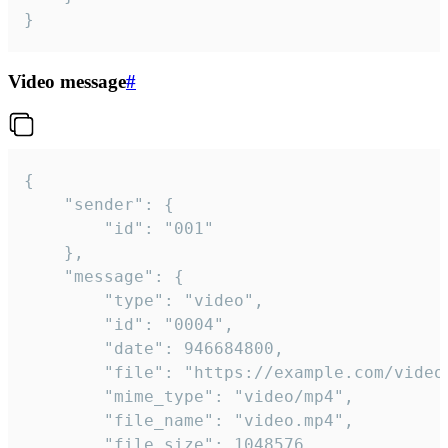
}
Video message
#
{

	"sender": {

		"id": "001"

	},

	"message": {

		"type": "video",

		"id": "0004",

		"date": 946684800,

		"file": "https://example.com/video.mp4",

		"mime_type": "video/mp4",

		"file_name": "video.mp4",

		"file_size": 1048576,
