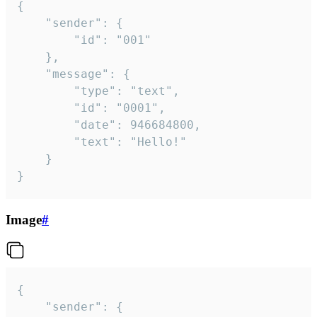
{

	"sender": {

		"id": "001"

	},

	"message": {

		"type": "text",

		"id": "0001",

		"date": 946684800,

		"text": "Hello!"

	}

}
Image
#
{

	"sender": {
