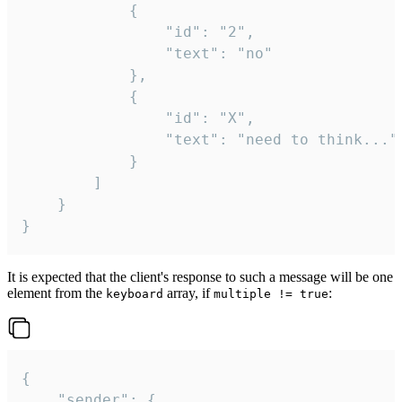
			{

				"id": "2",

				"text": "no"

			},

			{

				"id": "X",

				"text": "need to think..."

			}

		]

	}

}
It is expected that the client's response to such a message will be one
element from the
array, if
:
keyboard
multiple != true
{

	"sender": {
