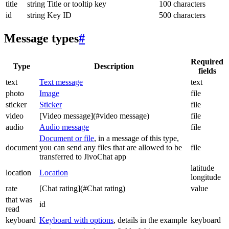
title
string
Title or tooltip key
100 characters
id
string
Key ID
500 characters
Message types
#
Required
Type
Description
fields
text
Text message
text
photo
Image
file
sticker
Sticker
file
video
[Video message](#video message)
file
audio
Audio message
file
Document or file
, in a message of this type,
document
you can send any files that are allowed to be
file
transferred to JivoChat app
latitude
location
Location
longitude
rate
[Chat rating](#Chat rating)
value
that was
id
read
keyboard
Keyboard with options
, details in the example
keyboard