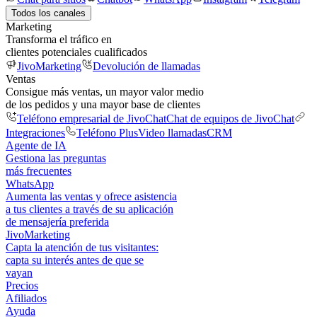
Todos los canales
Marketing
Transforma el tráfico en
clientes potenciales cualificados
JivoMarketing
Devolución de llamadas
Ventas
Consigue más ventas, un mayor valor medio
de los pedidos y una mayor base de clientes
Teléfono empresarial de JivoChat
Chat de equipos de JivoChat
Integraciones
Teléfono Plus
Video llamadas
CRM
Agente de IA
Gestiona las preguntas
más frecuentes
WhatsApp
Aumenta las ventas y ofrece asistencia
a tus clientes a través de su aplicación
de mensajería preferida
JivoMarketing
Capta la atención de tus visitantes:
capta su interés antes de que se
vayan
Precios
Afiliados
Ayuda