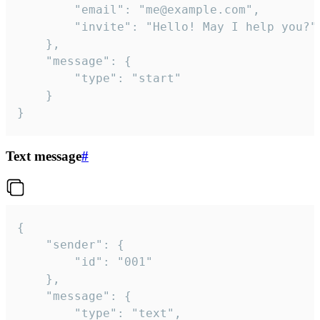
		"email": "me@example.com",

		"invite": "Hello! May I help you?"

	},

	"message": {

		"type": "start"

	}

}
Text message
#
{

	"sender": {

		"id": "001"

	},

	"message": {

		"type": "text",
