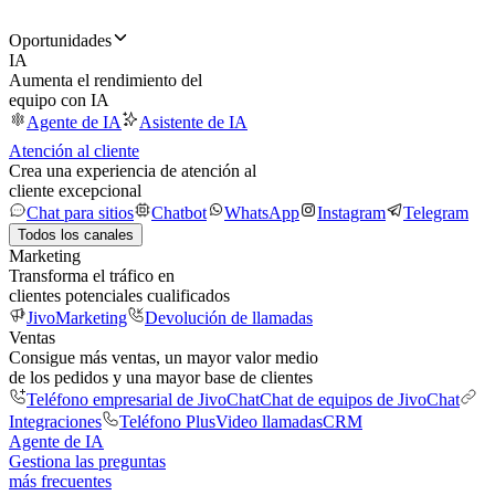
Oportunidades
IA
Aumenta el rendimiento del
equipo con IA
Agente de IA
Asistente de IA
Atención al cliente
Crea una experiencia de atención al
cliente excepcional
Chat para sitios
Chatbot
WhatsApp
Instagram
Telegram
Todos los canales
Marketing
Transforma el tráfico en
clientes potenciales cualificados
JivoMarketing
Devolución de llamadas
Ventas
Consigue más ventas, un mayor valor medio
de los pedidos y una mayor base de clientes
Teléfono empresarial de JivoChat
Chat de equipos de JivoChat
Integraciones
Teléfono Plus
Video llamadas
CRM
Agente de IA
Gestiona las preguntas
más frecuentes