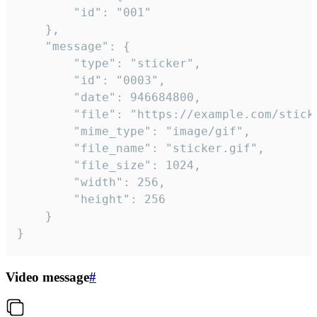
		"id": "001"

	},

	"message": {

		"type": "sticker",

		"id": "0003",

		"date": 946684800,

		"file": "https://example.com/sticker.gif",

		"mime_type": "image/gif",

		"file_name": "sticker.gif",

		"file_size": 1024,

		"width": 256,

		"height": 256

	}

}
Video message
#