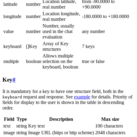
Location latitude,
from -90.0000 to
latitude
number
real number
+90.0000
Location longitude,
longitude
number
-180.0000 to +180.0000
real number
Number, usually
value
number
used in the chat
any number
evaluation
Array of Key
keyboard
[]Key
7 keys
structures
Allows multiple
multiple
boolean
selection on the
true or false
keyboard, boolean
Key
#
It is mandatory for a key to have one structure field, both in the
request and response. See
example
for details. Priority of
keyboard
fields for display to the user is shown in the table in descending
order.
Field
Type
Description
Max size
text
string
Key text
100 characters
image
string
Image URL (https or http scheme)
2048 characters