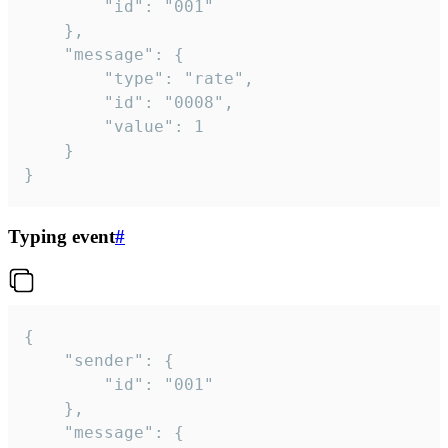
		"id": "001"

	},

	"message": {

		"type": "rate",

		"id": "0008",

		"value": 1

	}

}
Typing event
#
{

	"sender": {

		"id": "001"

	},

	"message": {
