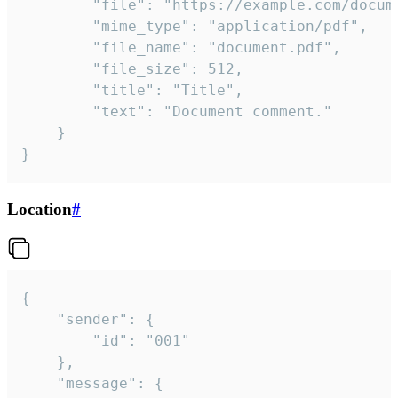
		"file": "https://example.com/document.pdf",

		"mime_type": "application/pdf",

		"file_name": "document.pdf",

		"file_size": 512,

		"title": "Title",

		"text": "Document comment."

	}

}
Location
#
{

	"sender": {

		"id": "001"

	},

	"message": {
