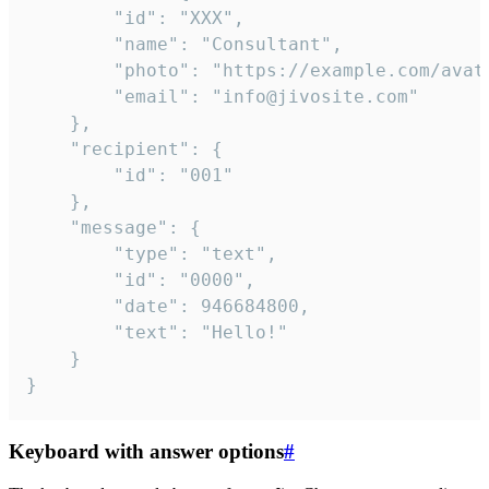
		"id": "XXX",

		"name": "Consultant",

		"photo": "https://example.com/avatar.png",

		"email": "info@jivosite.com"

	},

	"recipient": {

		"id": "001"

	},

	"message": {

		"type": "text",

		"id": "0000",

		"date": 946684800,

		"text": "Hello!"

	}

}
Keyboard with answer options
#