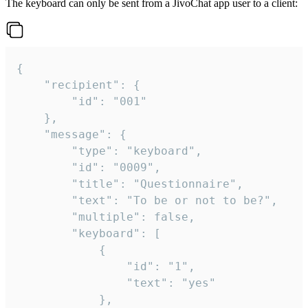
The keyboard can only be sent from a JivoChat app user to a client:
{

	"recipient": {

		"id": "001"

	},

	"message": {

		"type": "keyboard",

		"id": "0009",

		"title": "Questionnaire",

		"text": "To be or not to be?",

		"multiple": false,

		"keyboard": [

			{

				"id": "1",

				"text": "yes"

			},
