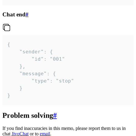
Chat end
#
{

	"sender": {

		"id": "001"

	},

	"message": {

		"type": "stop"

	}

}
Problem solving
#
If you find inaccuracies in this memo, please report them to us in
chat
JivoChat
or to
email
.