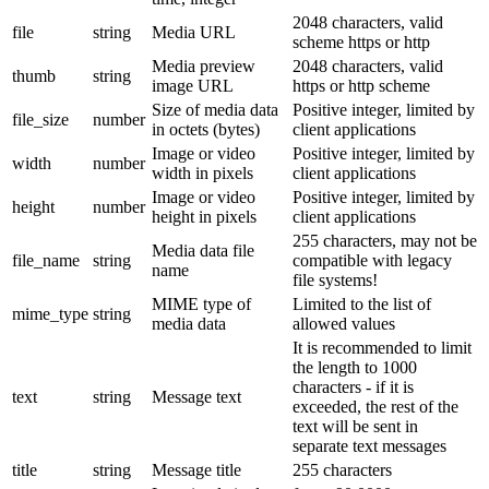
2048 characters, valid
file
string
Media URL
scheme https or http
Media preview
2048 characters, valid
thumb
string
image URL
https or http scheme
Size of media data
Positive integer, limited by
file_size
number
in octets (bytes)
client applications
Image or video
Positive integer, limited by
width
number
width in pixels
client applications
Image or video
Positive integer, limited by
height
number
height in pixels
client applications
255 characters, may not be
Media data file
file_name
string
compatible with legacy
name
file systems!
MIME type of
Limited to the list of
mime_type
string
media data
allowed values
It is recommended to limit
the length to 1000
characters - if it is
text
string
Message text
exceeded, the rest of the
text will be sent in
separate text messages
title
string
Message title
255 characters