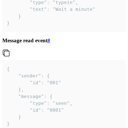
		"type": "typein",

		"text": "Wait a minute"

	}

}
Message read event
#
{

	"sender": {

		"id": "001"

	},

	"message": {

		"type": "seen",

		"id": "0001"

	}

}