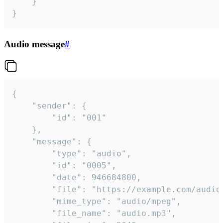
	}

}
Audio message
#
{

	"sender": {

		"id": "001"

	},

	"message": {

		"type": "audio",

		"id": "0005",

		"date": 946684800,

		"file": "https://example.com/audio.mp3",

		"mime_type": "audio/mpeg",

		"file_name": "audio.mp3",
