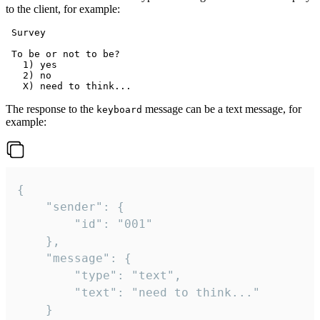
to the client, for example:
 Survey

 To be or not to be?

   1) yes

   2) no

The response to the
message can be a text message, for
keyboard
example:
{

	"sender": {

		"id": "001"

	},

	"message": {

		"type": "text",

		"text": "need to think..."

	}
