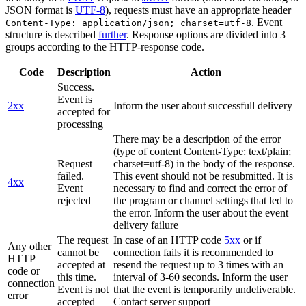
JSON format is
UTF-8
), requests must have an appropriate header
. Event
Content-Type: application/json; charset=utf-8
structure is described
further
. Response options are divided into 3
groups according to the HTTP-response code.
Code
Description
Action
Success.
Event is
2xx
Inform the user about successfull delivery
accepted for
processing
There may be a description of the error
(type of content Content-Type: text/plain;
Request
charset=utf-8) in the body of the response.
failed.
This event should not be resubmitted. It is
4xx
Event
necessary to find and correct the error of
rejected
the program or channel settings that led to
the error. Inform the user about the event
delivery failure
The request
In case of an HTTP code
5xx
or if
Any other
cannot be
connection fails it is recommended to
HTTP
accepted at
resend the request up to 3 times with an
code or
this time.
interval of 3-60 seconds. Inform the user
connection
Event is not
that the event is temporarily undeliverable.
error
accepted
Contact server support