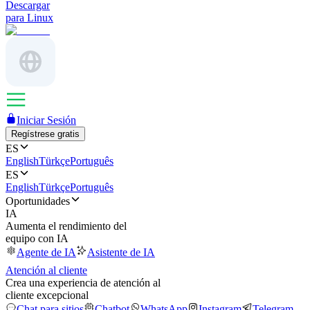
Descargar
para Linux
Iniciar Sesión
Regístrese gratis
ES
English
Türkçe
Português
ES
English
Türkçe
Português
Oportunidades
IA
Aumenta el rendimiento del
equipo con IA
Agente de IA
Asistente de IA
Atención al cliente
Crea una experiencia de atención al
cliente excepcional
Chat para sitios
Chatbot
WhatsApp
Instagram
Telegram