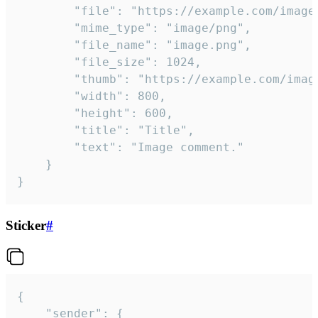
		"file": "https://example.com/image.png",

		"mime_type": "image/png",

		"file_name": "image.png",

		"file_size": 1024,

		"thumb": "https://example.com/image_thumb.png",

		"width": 800,

		"height": 600,

		"title": "Title",

		"text": "Image comment."

	}

}
Sticker
#
{

	"sender": {
