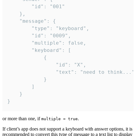
		"id": "001"

	},

	"message": {

		"type": "keyboard",

		"id": "0009",

		"multiple": false,

		"keyboard": [

			{

				"id": "X",

				"text": "need to think..."

			}

		]

	}

}
or more than one, if
.
multiple = true
If client’s app does not support a keyboard with answer options, it is
recommended to convert this type of message to a text list to display