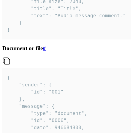
		"file_size": 2048,

		"title": "Title",

		"text": "Audio message comment."

	}

}
Document or file
#
{

	"sender": {

		"id": "001"

	},

	"message": {

		"type": "document",

		"id": "0006",

		"date": 946684800,
