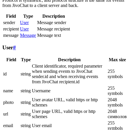
Protocol is symmetric, and protocol structure is the same for events
from JivoChat to a client server and back.
Field
Type
Description
sender
User
Message sender
recipient
User
Message recipient
message
Message
Message text
User
#
Field
Type
Description
Max size
Client identificator, required parameter
when sending events to JivoChat
255
id
string
sender.id and when receiving events
symbols
from JivoChat recipient.id
255
name
string
Username
symbols
User avatar URL, valid https or http
2048
photo
string
schemes
symbols
User page URL, valid https or http
2048
url
string
schemes
символов
255
email
string
User email
symbols