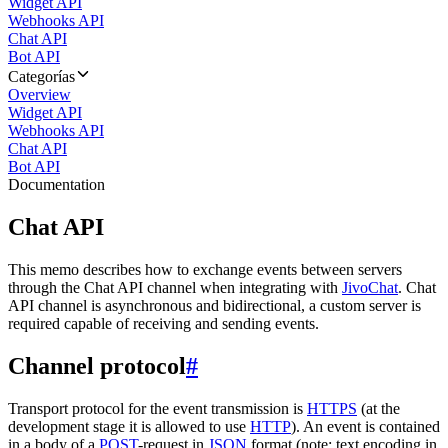
Widget API
Webhooks API
Chat API
Bot API
Categorías
Overview
Widget API
Webhooks API
Chat API
Bot API
Documentation
Chat API
This memo describes how to exchange events between servers
through the Chat API channel when integrating with
JivoChat
. Chat
API channel is asynchronous and bidirectional, a custom server is
required capable of receiving and sending events.
Channel protocol
#
Transport protocol for the event transmission is
HTTPS
(at the
development stage it is allowed to use
HTTP
). An event is contained
in a body of a
POST
-request in
JSON
format (note: text encoding in