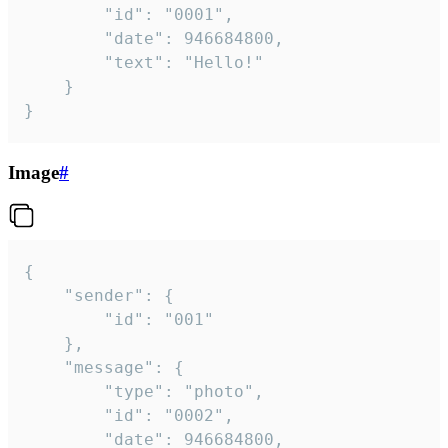
		"id": "0001",

		"date": 946684800,

		"text": "Hello!"

	}

}
Image
#
{

	"sender": {

		"id": "001"

	},

	"message": {

		"type": "photo",

		"id": "0002",

		"date": 946684800,
