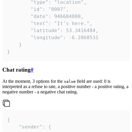
		"type": "location",

		"id": "0007",

		"date": 946684800,

		"text": "It's here.",

		"latitude": 53.3416484,

		"longitude": -6.2868531

	}

}
Chat rating
#
At the moment, 3 options for the
field are used: 0 is
value
interpreted as a refuse to rate, a positive number - a positive rating, a
negative number - a negative chat rating.
{

	"sender": {
