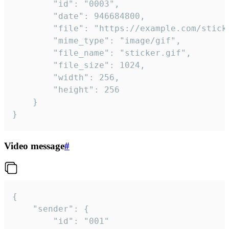
		"id": "0003",

		"date": 946684800,

		"file": "https://example.com/sticker.gif",

		"mime_type": "image/gif",

		"file_name": "sticker.gif",

		"file_size": 1024,

		"width": 256,

		"height": 256

	}

}
Video message
#
{

	"sender": {

		"id": "001"
