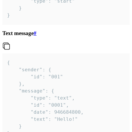
		"type": "start"

	}

}
Text message
#
{

	"sender": {

		"id": "001"

	},

	"message": {

		"type": "text",

		"id": "0001",

		"date": 946684800,

		"text": "Hello!"

	}
