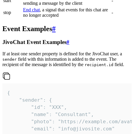
start
-
sending a message by the client
End chat
, a signal that events for this chat are
stop
-
no longer accepted
Event Examples
#
JivoChat Event Examples
#
If at least one sender property is defined for the JivoChat user, a
field with this information is added to the event. The
sender
recipient of the message is identified by the
field.
recipient.id
{

	"sender": {

		"id": "XXX",

		"name": "Consultant",

		"photo": "https://example.com/avatar.png",

		"email": "info@jivosite.com"
