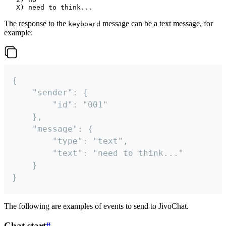
The response to the
message can be a text message, for
keyboard
example:
{

	"sender": {

		"id": "001"

	},

	"message": {

		"type": "text",

		"text": "need to think..."

	}

}
The following are examples of events to send to JivoChat.
Chat start
#