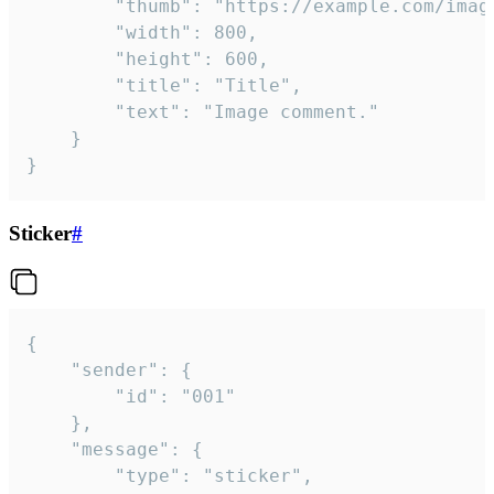
		"thumb": "https://example.com/image_thumb.png",

		"width": 800,

		"height": 600,

		"title": "Title",

		"text": "Image comment."

	}

}
Sticker
#
{

	"sender": {

		"id": "001"

	},

	"message": {

		"type": "sticker",
