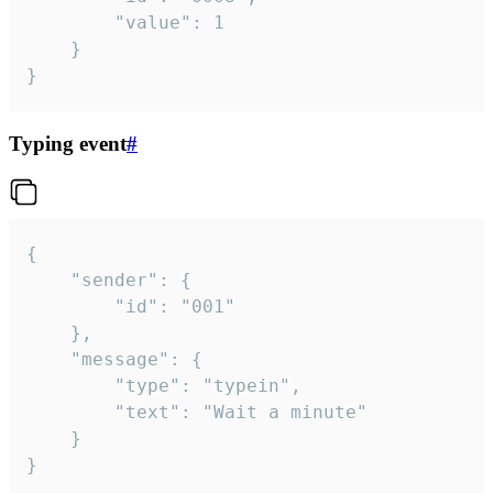
		"value": 1

	}

}
Typing event
#
{

	"sender": {

		"id": "001"

	},

	"message": {

		"type": "typein",

		"text": "Wait a minute"

	}

}