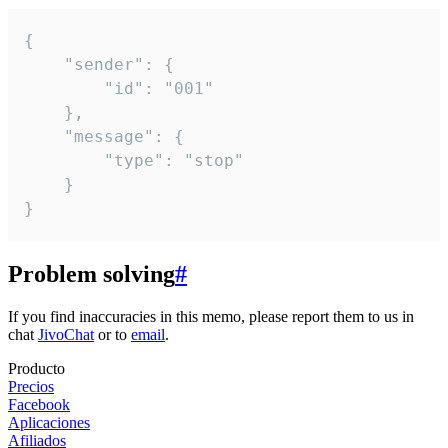
{

	"sender": {

		"id": "001"

	},

	"message": {

		"type": "stop"

	}

}
Problem solving
#
If you find inaccuracies in this memo, please report them to us in
chat
JivoChat
or to
email
.
Producto
Precios
Facebook
Aplicaciones
Afiliados