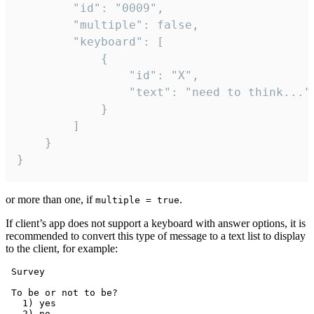
		"id": "0009",

		"multiple": false,

		"keyboard": [

			{

				"id": "X",

				"text": "need to think..."

			}

		]

	}

}
or more than one, if
.
multiple = true
If client’s app does not support a keyboard with answer options, it is
recommended to convert this type of message to a text list to display
to the client, for example:
 Survey

 To be or not to be?

   1) yes

   2) no
