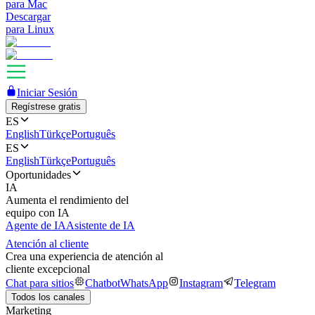
para Mac
Descargar
para Linux
Iniciar Sesión
Regístrese gratis
ES
English
Türkçe
Português
ES
English
Türkçe
Português
Oportunidades
IA
Aumenta el rendimiento del
equipo con IA
Agente de IA
Asistente de IA
Atención al cliente
Crea una experiencia de atención al
cliente excepcional
Chat para sitios
Chatbot
WhatsApp
Instagram
Telegram
Todos los canales
Marketing