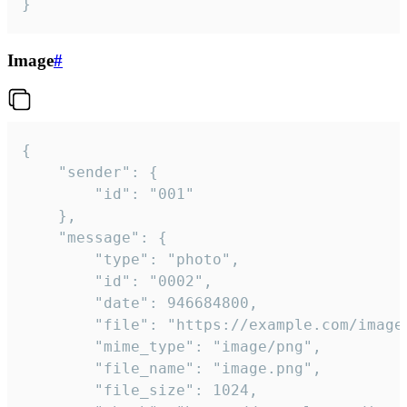
}
Image
#
{

	"sender": {

		"id": "001"

	},

	"message": {

		"type": "photo",

		"id": "0002",

		"date": 946684800,

		"file": "https://example.com/image.png",

		"mime_type": "image/png",

		"file_name": "image.png",

		"file_size": 1024,
