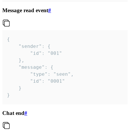
Message read event
#
{

	"sender": {

		"id": "001"

	},

	"message": {

		"type": "seen",

		"id": "0001"

	}

}
Chat end
#