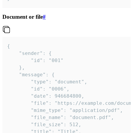
Document or file
#
{

	"sender": {

		"id": "001"

	},

	"message": {

		"type": "document",

		"id": "0006",

		"date": 946684800,

		"file": "https://example.com/document.pdf",

		"mime_type": "application/pdf",

		"file_name": "document.pdf",

		"file_size": 512,

		"title": "Title",
