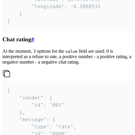
		"longitude": -6.2868531

	}

}
Chat rating
#
At the moment, 3 options for the
field are used: 0 is
value
interpreted as a refuse to rate, a positive number - a positive rating, a
negative number - a negative chat rating.
{

	"sender": {

		"id": "001"

	},

	"message": {

		"type": "rate",

		"id": "0008",
