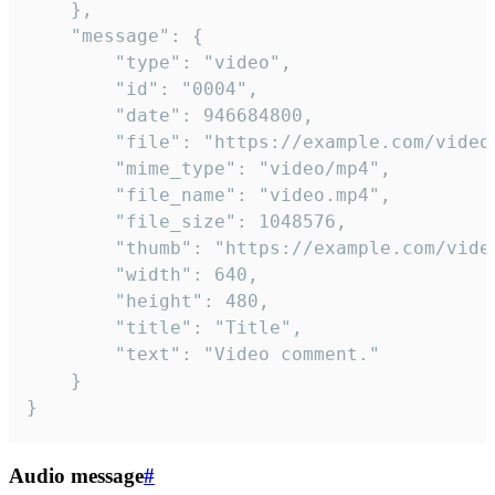
	},

	"message": {

		"type": "video",

		"id": "0004",

		"date": 946684800,

		"file": "https://example.com/video.mp4",

		"mime_type": "video/mp4",

		"file_name": "video.mp4",

		"file_size": 1048576,

		"thumb": "https://example.com/video_thumb.png",

		"width": 640,

		"height": 480,

		"title": "Title",

		"text": "Video comment."

	}

}
Audio message
#