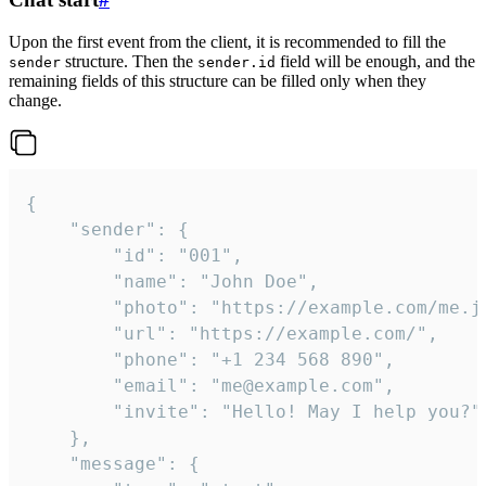
Upon the first event from the client, it is recommended to fill the
structure. Then the
field will be enough, and the
sender
sender.id
remaining fields of this structure can be filled only when they
change.
{

	"sender": {

		"id": "001",

		"name": "John Doe",

		"photo": "https://example.com/me.jpg",

		"url": "https://example.com/",

		"phone": "+1 234 568 890",

		"email": "me@example.com",

		"invite": "Hello! May I help you?"

	},

	"message": {
