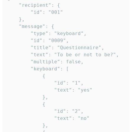
	"recipient": {

		"id": "001"

	},

	"message": {

		"type": "keyboard",

		"id": "0009",

		"title": "Questionnaire",

		"text": "To be or not to be?",

		"multiple": false,

		"keyboard": [

			{

				"id": "1",

				"text": "yes"

			},

			{

				"id": "2",

				"text": "no"

			},
