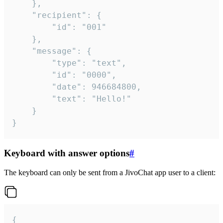
	},

	"recipient": {

		"id": "001"

	},

	"message": {

		"type": "text",

		"id": "0000",

		"date": 946684800,

		"text": "Hello!"

	}

}
Keyboard with answer options
#
The keyboard can only be sent from a JivoChat app user to a client:
{
