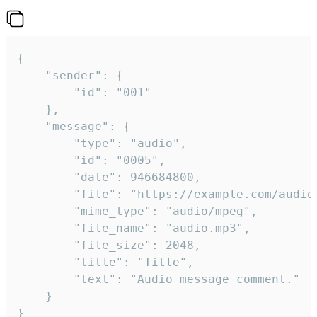
{

	"sender": {

		"id": "001"

	},

	"message": {

		"type": "audio",

		"id": "0005",

		"date": 946684800,

		"file": "https://example.com/audio.mp3",

		"mime_type": "audio/mpeg",

		"file_name": "audio.mp3",

		"file_size": 2048,

		"title": "Title",

		"text": "Audio message comment."

	}

}