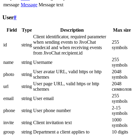
message
Message
Message text
User
#
Field
Type
Description
Max size
Client identificator, required parameter
when sending events to JivoChat
255
id
string
sender.id and when receiving events
symbols
from JivoChat recipient.id
255
name
string
Username
symbols
User avatar URL, valid https or http
2048
photo
string
schemes
symbols
User page URL, valid https or http
2048
url
string
schemes
символов
255
email
string
User email
symbols
2-15
phone
string
User phone number
symbols
1000
invite
string
Client invitation text
symbols
group
string
Department a client applies to
10 digits