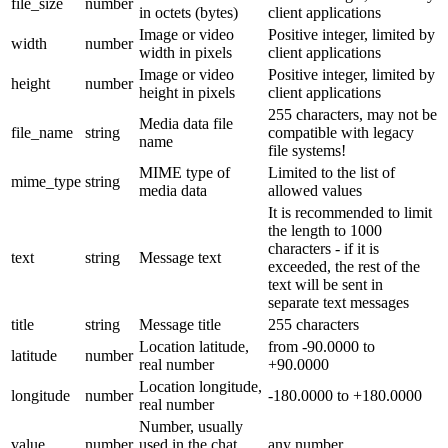
file_size
number
in octets (bytes)
client applications
Image or video
Positive integer, limited by
width
number
width in pixels
client applications
Image or video
Positive integer, limited by
height
number
height in pixels
client applications
255 characters, may not be
Media data file
file_name
string
compatible with legacy
name
file systems!
MIME type of
Limited to the list of
mime_type
string
media data
allowed values
It is recommended to limit
the length to 1000
characters - if it is
text
string
Message text
exceeded, the rest of the
text will be sent in
separate text messages
title
string
Message title
255 characters
Location latitude,
from -90.0000 to
latitude
number
real number
+90.0000
Location longitude,
longitude
number
-180.0000 to +180.0000
real number
Number, usually
value
number
used in the chat
any number