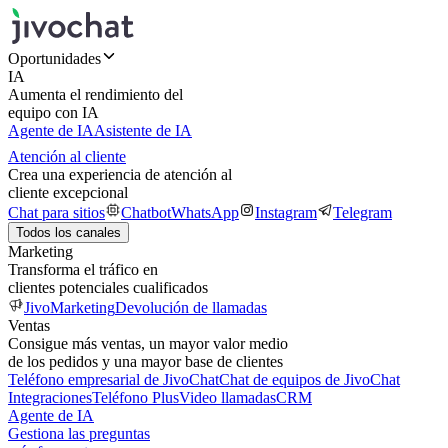
Oportunidades
IA
Aumenta el rendimiento del
equipo con IA
Agente de IA
Asistente de IA
Atención al cliente
Crea una experiencia de atención al
cliente excepcional
Chat para sitios
Chatbot
WhatsApp
Instagram
Telegram
Todos los canales
Marketing
Transforma el tráfico en
clientes potenciales cualificados
JivoMarketing
Devolución de llamadas
Ventas
Consigue más ventas, un mayor valor medio
de los pedidos y una mayor base de clientes
Teléfono empresarial de JivoChat
Chat de equipos de JivoChat
Integraciones
Teléfono Plus
Video llamadas
CRM
Agente de IA
Gestiona las preguntas