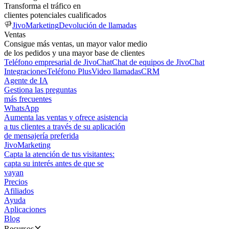
Transforma el tráfico en
clientes potenciales cualificados
JivoMarketing
Devolución de llamadas
Ventas
Consigue más ventas, un mayor valor medio
de los pedidos y una mayor base de clientes
Teléfono empresarial de JivoChat
Chat de equipos de JivoChat
Integraciones
Teléfono Plus
Video llamadas
CRM
Agente de IA
Gestiona las preguntas
más frecuentes
WhatsApp
Aumenta las ventas y ofrece asistencia
a tus clientes a través de su aplicación
de mensajería preferida
JivoMarketing
Capta la atención de tus visitantes:
capta su interés antes de que se
vayan
Precios
Afiliados
Ayuda
Aplicaciones
Blog
Recursos