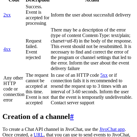
Success.
Event is
2xx
Inform the user about successfull delivery
accepted for
processing
There may be a description of the error
(type of content Content-Type: text/plain;
Request
charset=utf-8) in the body of the response.
failed.
This event should not be resubmitted. It is
4xx
Event
necessary to find and correct the error of
rejected
the program or channel settings that led to
the error. Inform the user about the event
delivery failure
The request
In case of an HTTP code
5xx
or if
Any other
cannot be
connection fails it is recommended to
HTTP
accepted at
resend the request up to 3 times with an
code or
this time.
interval of 3-60 seconds. Inform the user
connection
Event is not
that the event is temporarily undeliverable.
error
accepted
Contact server support
Creation of a channel
#
To create a Chat API channel in JivoChat, use the
JivoChat app
.
Once created, a
URL
, that you can use to send events to JivoChat,