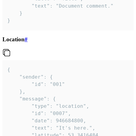
		"text": "Document comment."

	}

}
Location
#
{

	"sender": {

		"id": "001"

	},

	"message": {

		"type": "location",

		"id": "0007",

		"date": 946684800,

		"text": "It's here.",

		"latitude": 53.3416484,
