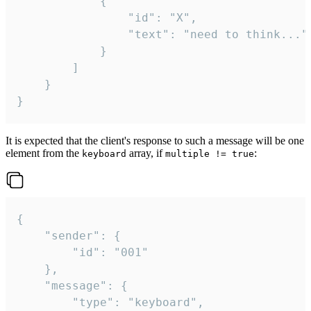
			{

				"id": "X",

				"text": "need to think..."

			}

		]

	}

}
It is expected that the client's response to such a message will be one
element from the
array, if
:
keyboard
multiple != true
{

	"sender": {

		"id": "001"

	},

	"message": {

		"type": "keyboard",
