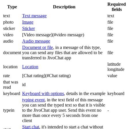
Required
Type
Description
fields
text
Text message
text
photo
Image
file
sticker
Sticker
file
video
[Video message](#video message)
file
audio
Audio message
file
Document or file
, in a message of this type,
document
you can send any files that are allowed to be
file
transferred to JivoChat app
latitude
location
Location
longitude
rate
[Chat rating](#Chat rating)
value
that was
id
read
keyboard
Keyboard with options
, details in the example
keyboard
typing event
, in the text field of this message
you can send the typed text so that it is visible
typein
to the JivoChat app user. Send this event no
-
more than once every 5 seconds from one
client
Start chat
, it's intended to start a chat without