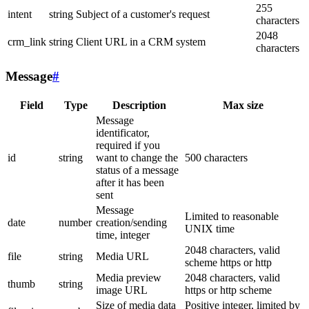
255
intent
string
Subject of a customer's request
characters
2048
crm_link
string
Client URL in a CRM system
characters
Message
#
Field
Type
Description
Max size
Message
identificator,
required if you
id
string
want to change the
500 characters
status of a message
after it has been
sent
Message
Limited to reasonable
date
number
creation/sending
UNIX time
time, integer
2048 characters, valid
file
string
Media URL
scheme https or http
Media preview
2048 characters, valid
thumb
string
image URL
https or http scheme
Size of media data
Positive integer, limited by