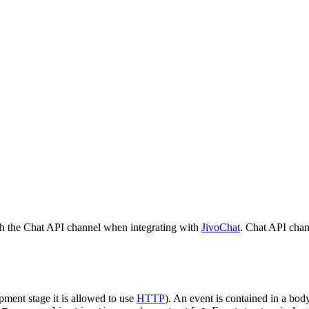
h the Chat API channel when integrating with
JivoChat
. Chat API chan
pment stage it is allowed to use
HTTP
). An event is contained in a bod