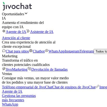
Oportunidades
IA
Aumenta el rendimiento del
equipo con IA
Agente de IA
Asistente de IA
Atención al cliente
Crea una experiencia de atención al
cliente excepcional
Chat para sitios
Chatbot
WhatsApp
Instagram
Telegram
Todos l
Marketing
Transforma el tráfico en
clientes potenciales cualificados
JivoMarketing
Devolución de llamadas
Ventas
Consigue más ventas, un mayor valor medio
de los pedidos y una mayor base de clientes
Teléfono empresarial de JivoChat
Chat de equipos de JivoChat
Inte
Agente de IA
Gestiona las preguntas
más frecuentes
WhatsApp