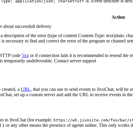
. Event structure is des
-Type: application/json; charset=utf-8
Action
r about successfull delivery
 description of the error (type of content Content-Type: text/plain; cha
t is necessary to find and correct the error of the program or channel sett
n HTTP code
5xx
or if connection fails it is recommended to resend the r
 is temporarily undeliverable. Contact server support
 created, a
URL
, that you can use to send events to JivoChat, will be a
oChat, set up a custom server and add the URL to receive events in the 
ts to JivoChat (for example,
https://wh.jivosite.com/foo/bar/s
nd
or any other means the presence of agents online. This only works if
1