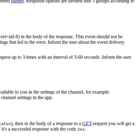
cribed
further
. Response options are divided into 3 groups according to
rset=utf-8) in the body of the response. This event should not be
ings that led to the error. Inform the user about the event delivery
equest up to 3 times with an interval of 3-60 seconds. Inform the user
vailable to you in the settings of the channel, for example:
channel settings in the app.
), then in the body of a response to a
GET
-request you will get a
tatus
 it's a successful response with the code
.
2xx