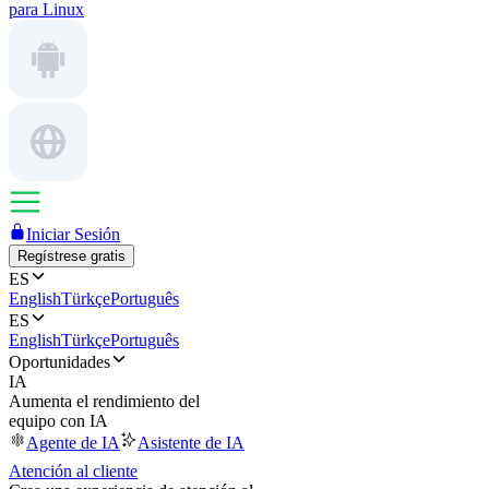
para Linux
Iniciar Sesión
Regístrese gratis
ES
English
Türkçe
Português
ES
English
Türkçe
Português
Oportunidades
IA
Aumenta el rendimiento del
equipo con IA
Agente de IA
Asistente de IA
Atención al cliente