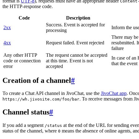
format is
UTF-8
), requests must have an appropriate header
Content
the HTTP-response code.
Code
Description
Success. Event is accepted for
2xx
Inform the use
processing
There may be a
4xx
Request failed. Event rejected
resubmitted. I
failure
Any other HTTP
The request cannot be accepted
In case of a
code or connection
at this time. Event is not
that the event
error
accepted
Creation of a channel
#
To create a Chat API channel in JivoChat, use the
JivoChat app
. Once
. To receive messages from Jiv
https://wh.jivosite.com/foo/bar
Channel status
#
If you add a segment
at the end of the URL for sending even
/status
status of the channel, where
means the absence of online agents, a
0