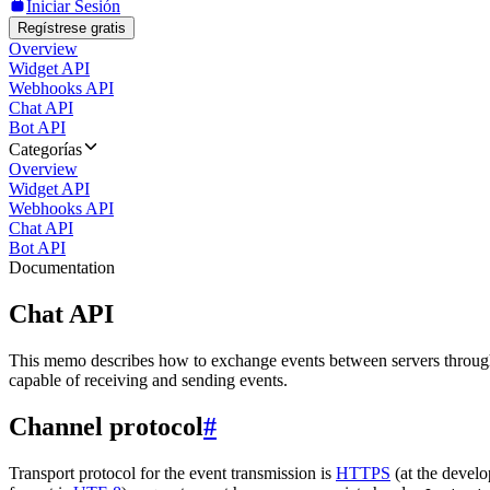
Iniciar Sesión
Regístrese gratis
Overview
Widget API
Webhooks API
Chat API
Bot API
Categorías
Overview
Widget API
Webhooks API
Chat API
Bot API
Documentation
Chat API
This memo describes how to exchange events between servers throug
capable of receiving and sending events.
Channel protocol
#
Transport protocol for the event transmission is
HTTPS
(at the develo