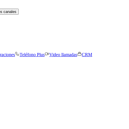
os canales
graciones
Teléfono Plus
Video llamadas
CRM