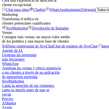
Crea una experiencia de atención al
cliente excepcional
Chat para sitios
Chatbot
WhatsApp
Instagram
Telegram
Todos l
Marketing
Transforma el tráfico en
clientes potenciales cualificados
JivoMarketing
Devolución de llamadas
Ventas
Consigue más ventas, un mayor valor medio
de los pedidos y una mayor base de clientes
Teléfono empresarial de JivoChat
Chat de equipos de JivoChat
Inte
Agente de IA
Gestiona las preguntas
más frecuentes
WhatsApp
Aumenta las ventas y ofrece asistencia
a tus clientes a través de su aplicación
de mensajería preferida
JivoMarketing
Capta la atención de tus visitantes:
capta su interés antes de que se
vayan
Precios
Afiliados
Ayuda