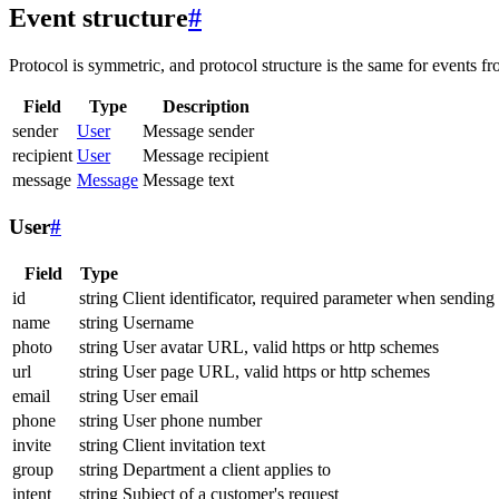
Event structure
#
Protocol is symmetric, and protocol structure is the same for events fr
Field
Type
Description
sender
User
Message sender
recipient
User
Message recipient
message
Message
Message text
User
#
Field
Type
id
string
Client identificator, required parameter when sending
name
string
Username
photo
string
User avatar URL, valid https or http schemes
url
string
User page URL, valid https or http schemes
email
string
User email
phone
string
User phone number
invite
string
Client invitation text
group
string
Department a client applies to
intent
string
Subject of a customer's request