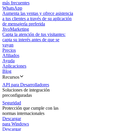
más frecuentes
WhatsApp
Aumenta las ventas y ofrece asistencia
a tus clientes a través de su aplicación
de mensajería preferida
JivoMarketing
Capta la atención de tus visitantes:
capta su interés antes de que se
vayan
Precios
Afiliados
Ayuda
Aplicaciones
Blog
Recursos
API para Desarrolladores
Soluciones de integración
preconfiguradas
Seguridad
Protección que cumple con las
normas internacionales
Descargar
para Windows
Descargar