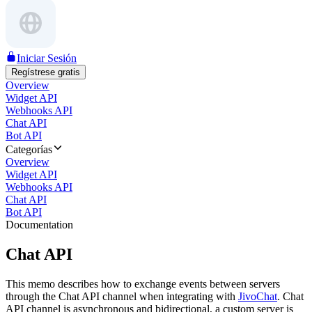
Iniciar Sesión
Regístrese gratis
Overview
Widget API
Webhooks API
Chat API
Bot API
Categorías
Overview
Widget API
Webhooks API
Chat API
Bot API
Documentation
Chat API
This memo describes how to exchange events between servers
through the Chat API channel when integrating with
JivoChat
. Chat
API channel is asynchronous and bidirectional, a custom server is