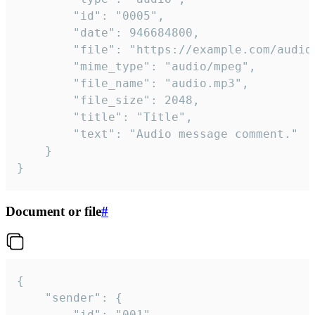
		"id": "0005",

		"date": 946684800,

		"file": "https://example.com/audio.mp3",

		"mime_type": "audio/mpeg",

		"file_name": "audio.mp3",

		"file_size": 2048,

		"title": "Title",

		"text": "Audio message comment."

	}

}
Document or file
#
{

	"sender": {

		"id": "001"
