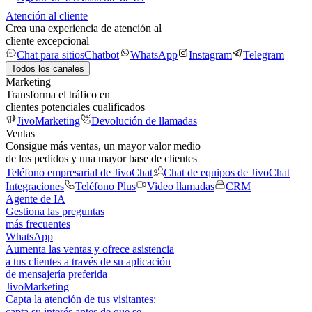
Atención al cliente
Crea una experiencia de atención al
cliente excepcional
Chat para sitios
Chatbot
WhatsApp
Instagram
Telegram
Todos los canales
Marketing
Transforma el tráfico en
clientes potenciales cualificados
JivoMarketing
Devolución de llamadas
Ventas
Consigue más ventas, un mayor valor medio
de los pedidos y una mayor base de clientes
Teléfono empresarial de JivoChat
Chat de equipos de JivoChat
Integraciones
Teléfono Plus
Video llamadas
CRM
Agente de IA
Gestiona las preguntas
más frecuentes
WhatsApp
Aumenta las ventas y ofrece asistencia
a tus clientes a través de su aplicación
de mensajería preferida
JivoMarketing
Capta la atención de tus visitantes:
capta su interés antes de que se