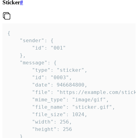
Sticker
#
{

	"sender": {

		"id": "001"

	},

	"message": {

		"type": "sticker",

		"id": "0003",

		"date": 946684800,

		"file": "https://example.com/sticker.gif",

		"mime_type": "image/gif",

		"file_name": "sticker.gif",

		"file_size": 1024,

		"width": 256,

		"height": 256

	}
