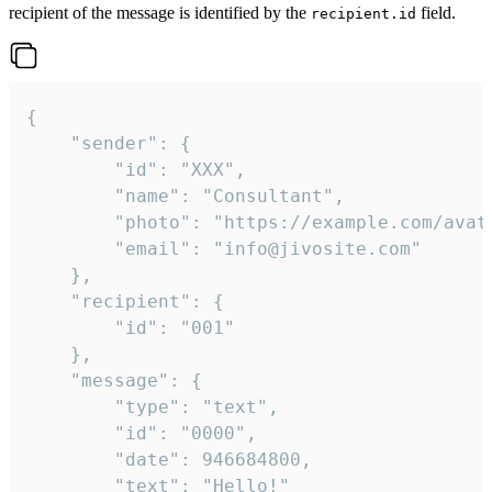
recipient of the message is identified by the
field.
recipient.id
{

	"sender": {

		"id": "XXX",

		"name": "Consultant",

		"photo": "https://example.com/avatar.png",

		"email": "info@jivosite.com"

	},

	"recipient": {

		"id": "001"

	},

	"message": {

		"type": "text",

		"id": "0000",

		"date": 946684800,

		"text": "Hello!"
