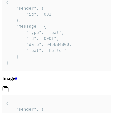
{

	"sender": {

		"id": "001"

	},

	"message": {

		"type": "text",

		"id": "0001",

		"date": 946684800,

		"text": "Hello!"

	}

}
Image
#
{

	"sender": {
