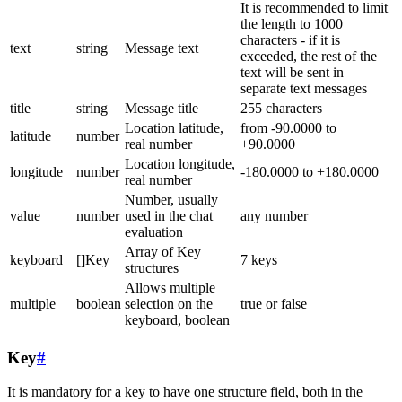
It is recommended to limit
the length to 1000
characters - if it is
text
string
Message text
exceeded, the rest of the
text will be sent in
separate text messages
title
string
Message title
255 characters
Location latitude,
from -90.0000 to
latitude
number
real number
+90.0000
Location longitude,
longitude
number
-180.0000 to +180.0000
real number
Number, usually
value
number
used in the chat
any number
evaluation
Array of Key
keyboard
[]Key
7 keys
structures
Allows multiple
multiple
boolean
selection on the
true or false
keyboard, boolean
Key
#
It is mandatory for a key to have one structure field, both in the