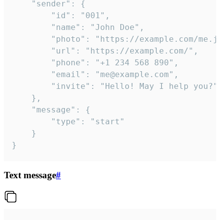
	"sender": {

		"id": "001",

		"name": "John Doe",

		"photo": "https://example.com/me.jpg",

		"url": "https://example.com/",

		"phone": "+1 234 568 890",

		"email": "me@example.com",

		"invite": "Hello! May I help you?"

	},

	"message": {

		"type": "start"

	}

}
Text message
#