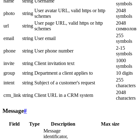
name
string
Username
symbols
User avatar URL, valid https or http
2048
photo
string
schemes
symbols
User page URL, valid https or http
2048
url
string
schemes
символов
255
email
string
User email
symbols
2-15
phone
string
User phone number
symbols
1000
invite
string
Client invitation text
symbols
group
string
Department a client applies to
10 digits
255
intent
string
Subject of a customer's request
characters
2048
crm_link
string
Client URL in a CRM system
characters
Message
#
Field
Type
Description
Max size
Message
identificator,