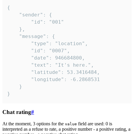
{

	"sender": {

		"id": "001"

	},

	"message": {

		"type": "location",

		"id": "0007",

		"date": 946684800,

		"text": "It's here.",

		"latitude": 53.3416484,

		"longitude": -6.2868531

	}

}
Chat rating
#
At the moment, 3 options for the
field are used: 0 is
value
interpreted as a refuse to rate, a positive number - a positive rating, a