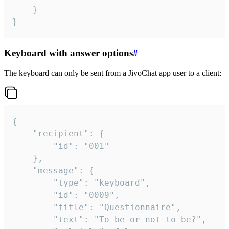
	}

}
Keyboard with answer options
#
The keyboard can only be sent from a JivoChat app user to a client:
{

	"recipient": {

		"id": "001"

	},

	"message": {

		"type": "keyboard",

		"id": "0009",

		"title": "Questionnaire",

		"text": "To be or not to be?",
