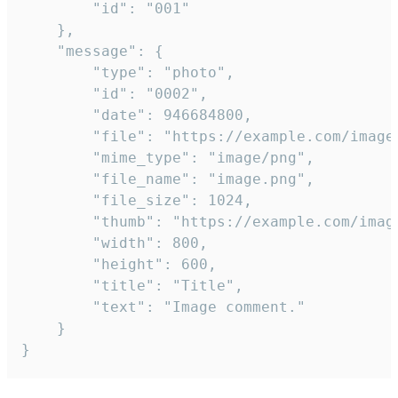
		"id": "001"

	},

	"message": {

		"type": "photo",

		"id": "0002",

		"date": 946684800,

		"file": "https://example.com/image.png",

		"mime_type": "image/png",

		"file_name": "image.png",

		"file_size": 1024,

		"thumb": "https://example.com/image_thumb.png",

		"width": 800,

		"height": 600,

		"title": "Title",

		"text": "Image comment."

	}

}