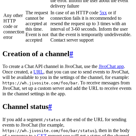
the error. Inform the user about the event
delivery failure
The request
In case of an HTTP code
5xx
or if
Any other
cannot be
connection fails it is recommended to
HTTP
accepted at
resend the request up to 3 times with an
code or
this time.
interval of 3-60 seconds. Inform the user
connection
Event is not
that the event is temporarily undeliverable.
error
accepted
Contact server support
Creation of a channel
#
To create a Chat API channel in JivoChat, use the
JivoChat app
.
Once created, a
URL
, that you can use to send events to JivoChat,
will be available to you in the settings of the channel, for example:
. To receive messages from
https://wh.jivosite.com/foo/bar
JivoChat, set up a custom server and add the URL to receive events
in the channel settings in the app.
Channel status
#
If you add a segment
at the end of the URL for sending
/status
events to JivoChat (for example,
), then in the body
https://wh.jivosite.com/foo/bar/status
of a response to a
GET
-request you will get a status of the channel,