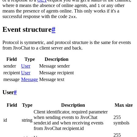
where
means the absence of online agents, and
or any other
0
1
means the presence of agents online. This only works if it's a
successful response with the code
.
2xx
Event structure
#
Protocol is symmetric, and protocol structure is the same for events
from JivoChat to a client server and back.
Field
Type
Description
sender
User
Message sender
recipient
User
Message recipient
message
Message
Message text
User
#
Field
Type
Description
Max size
Client identificator, required parameter
when sending events to JivoChat
255
id
string
sender.id and when receiving events
symbols
from JivoChat recipient.id
255