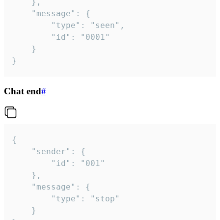
	},

	"message": {

		"type": "seen",

		"id": "0001"

	}

}
Chat end
#
{

	"sender": {

		"id": "001"

	},

	"message": {

		"type": "stop"

	}
