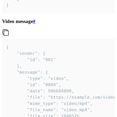
}
Video message
#
{

	"sender": {

		"id": "001"

	},

	"message": {

		"type": "video",

		"id": "0004",

		"date": 946684800,

		"file": "https://example.com/video.mp4",

		"mime_type": "video/mp4",

		"file_name": "video.mp4",

		"file_size": 1048576,
