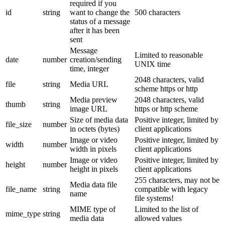
required if you
id
string
want to change the
500 characters
status of a message
after it has been
sent
Message
Limited to reasonable
date
number
creation/sending
UNIX time
time, integer
2048 characters, valid
file
string
Media URL
scheme https or http
Media preview
2048 characters, valid
thumb
string
image URL
https or http scheme
Size of media data
Positive integer, limited by
file_size
number
in octets (bytes)
client applications
Image or video
Positive integer, limited by
width
number
width in pixels
client applications
Image or video
Positive integer, limited by
height
number
height in pixels
client applications
255 characters, may not be
Media data file
file_name
string
compatible with legacy
name
file systems!
MIME type of
Limited to the list of
mime_type
string
media data
allowed values