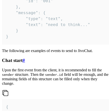
		"id": "001"

	},

	"message": {

		"type": "text",

		"text": "need to think..."

	}

}
The following are examples of events to send to JivoChat.
Chat start
#
Upon the first event from the client, it is recommended to fill the
structure. Then the
field will be enough, and the
sender
sender.id
remaining fields of this structure can be filled only when they
change.
{
