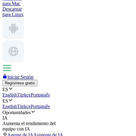
para Mac
Descargar
para Linux
Iniciar Sesión
Regístrese gratis
ES
English
Türkçe
Português
ES
English
Türkçe
Português
Oportunidades
IA
Aumenta el rendimiento del
equipo con IA
Agente de IA
Asistente de IA