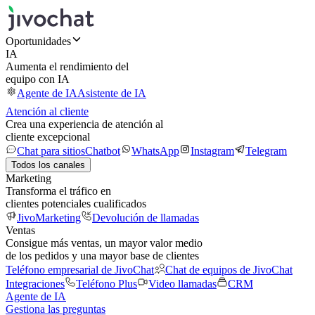
Oportunidades
IA
Aumenta el rendimiento del
equipo con IA
Agente de IA
Asistente de IA
Atención al cliente
Crea una experiencia de atención al
cliente excepcional
Chat para sitios
Chatbot
WhatsApp
Instagram
Telegram
Todos los canales
Marketing
Transforma el tráfico en
clientes potenciales cualificados
JivoMarketing
Devolución de llamadas
Ventas
Consigue más ventas, un mayor valor medio
de los pedidos y una mayor base de clientes
Teléfono empresarial de JivoChat
Chat de equipos de JivoChat
Integraciones
Teléfono Plus
Video llamadas
CRM
Agente de IA
Gestiona las preguntas