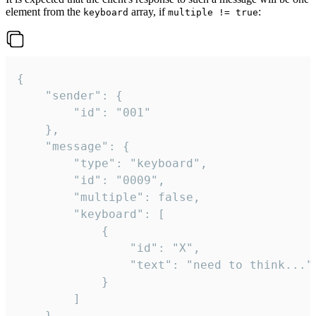
element from the
array, if
:
keyboard
multiple != true
{

	"sender": {

		"id": "001"

	},

	"message": {

		"type": "keyboard",

		"id": "0009",

		"multiple": false,

		"keyboard": [

			{

				"id": "X",

				"text": "need to think..."

			}

		]

	}
