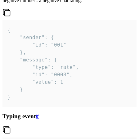
negative number - a negative chat rating.
{

	"sender": {

		"id": "001"

	},

	"message": {

		"type": "rate",

		"id": "0008",

		"value": 1

	}

}
Typing event
#