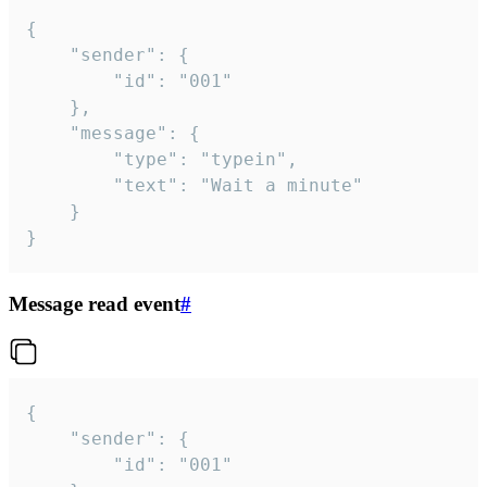
{

	"sender": {

		"id": "001"

	},

	"message": {

		"type": "typein",

		"text": "Wait a minute"

	}

}
Message read event
#
{

	"sender": {

		"id": "001"
