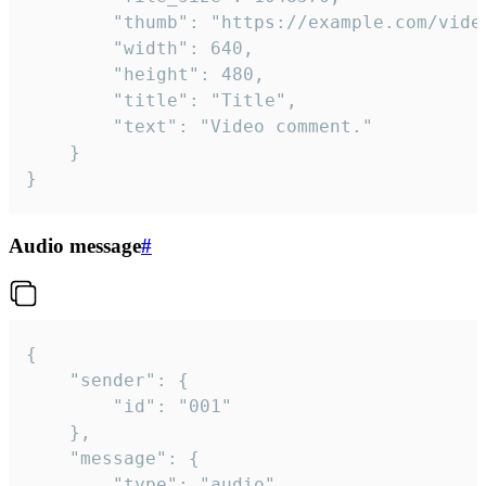
		"thumb": "https://example.com/video_thumb.png",

		"width": 640,

		"height": 480,

		"title": "Title",

		"text": "Video comment."

	}

}
Audio message
#
{

	"sender": {

		"id": "001"

	},

	"message": {

		"type": "audio",
