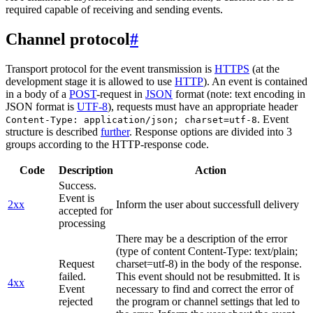
required capable of receiving and sending events.
Channel protocol
#
Transport protocol for the event transmission is
HTTPS
(at the
development stage it is allowed to use
HTTP
). An event is contained
in a body of a
POST
-request in
JSON
format (note: text encoding in
JSON format is
UTF-8
), requests must have an appropriate header
. Event
Content-Type: application/json; charset=utf-8
structure is described
further
. Response options are divided into 3
groups according to the HTTP-response code.
Code
Description
Action
Success.
Event is
2xx
Inform the user about successfull delivery
accepted for
processing
There may be a description of the error
(type of content Content-Type: text/plain;
Request
charset=utf-8) in the body of the response.
failed.
This event should not be resubmitted. It is
4xx
Event
necessary to find and correct the error of
rejected
the program or channel settings that led to