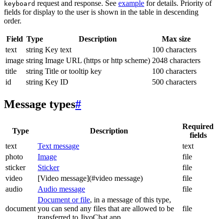
request and response. See
example
for details. Priority of
keyboard
fields for display to the user is shown in the table in descending
order.
Field
Type
Description
Max size
text
string
Key text
100 characters
image
string
Image URL (https or http scheme)
2048 characters
title
string
Title or tooltip key
100 characters
id
string
Key ID
500 characters
Message types
#
Required
Type
Description
fields
text
Text message
text
photo
Image
file
sticker
Sticker
file
video
[Video message](#video message)
file
audio
Audio message
file
Document or file
, in a message of this type,
document
you can send any files that are allowed to be
file
transferred to JivoChat app