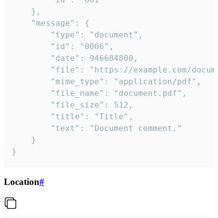
	},

	"message": {

		"type": "document",

		"id": "0006",

		"date": 946684800,

		"file": "https://example.com/document.pdf",

		"mime_type": "application/pdf",

		"file_name": "document.pdf",

		"file_size": 512,

		"title": "Title",

		"text": "Document comment."

	}

}
Location
#