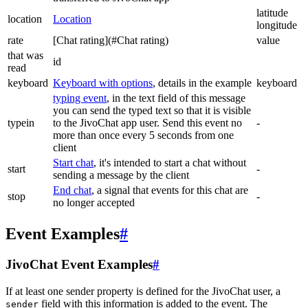
latitude
location
Location
longitude
rate
[Chat rating](#Chat rating)
value
that was
id
read
keyboard
Keyboard with options
, details in the example
keyboard
typing event
, in the text field of this message
you can send the typed text so that it is visible
typein
to the JivoChat app user. Send this event no
-
more than once every 5 seconds from one
client
Start chat
, it's intended to start a chat without
start
-
sending a message by the client
End chat
, a signal that events for this chat are
stop
-
no longer accepted
Event Examples
#
JivoChat Event Examples
#
If at least one sender property is defined for the JivoChat user, a
field with this information is added to the event. The
sender