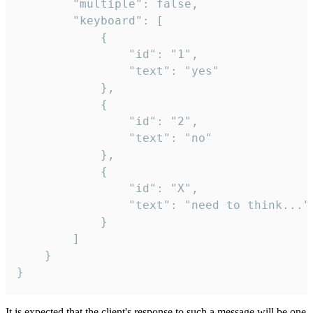
		"multiple": false,

		"keyboard": [

			{

				"id": "1",

				"text": "yes"

			},

			{

				"id": "2",

				"text": "no"

			},

			{

				"id": "X",

				"text": "need to think..."

			}

		]

	}

}
It is expected that the client's response to such a message will be one