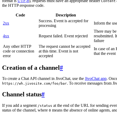
format is
UTF-8
), requests must have an appropriate header
Content
the HTTP-response code.
Code
Description
Success. Event is accepted for
2xx
Inform the use
processing
There may be a
4xx
Request failed. Event rejected
resubmitted. I
failure
Any other HTTP
The request cannot be accepted
In case of a
code or connection
at this time. Event is not
that the event
error
accepted
Creation of a channel
#
To create a Chat API channel in JivoChat, use the
JivoChat app
. Once
. To receive messages from Jiv
https://wh.jivosite.com/foo/bar
Channel status
#
If you add a segment
at the end of the URL for sending even
/status
status of the channel, where
means the absence of online agents, a
0