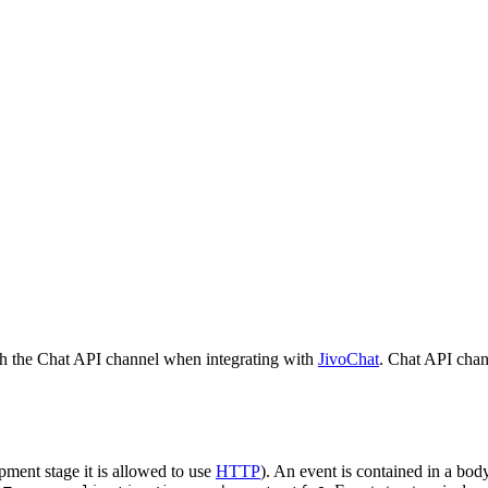
h the Chat API channel when integrating with
JivoChat
. Chat API chan
pment stage it is allowed to use
HTTP
). An event is contained in a bod