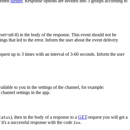
cribed
further
. Response options are divided into 3 groups according to
rset=utf-8) in the body of the response. This event should not be
ings that led to the error. Inform the user about the event delivery
equest up to 3 times with an interval of 3-60 seconds. Inform the user
vailable to you in the settings of the channel, for example:
channel settings in the app.
), then in the body of a response to a
GET
-request you will get a
tatus
 it's a successful response with the code
.
2xx