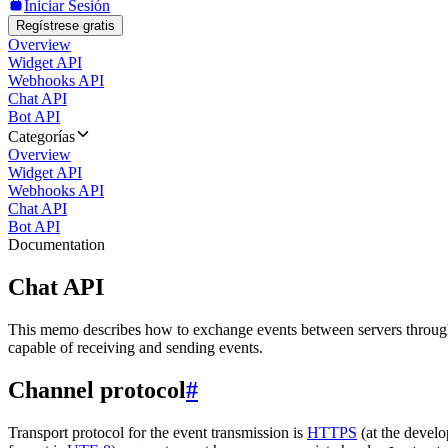
Iniciar Sesión
Regístrese gratis
Overview
Widget API
Webhooks API
Chat API
Bot API
Categorías
Overview
Widget API
Webhooks API
Chat API
Bot API
Documentation
Chat API
This memo describes how to exchange events between servers throug
capable of receiving and sending events.
Channel protocol
#
Transport protocol for the event transmission is
HTTPS
(at the develo