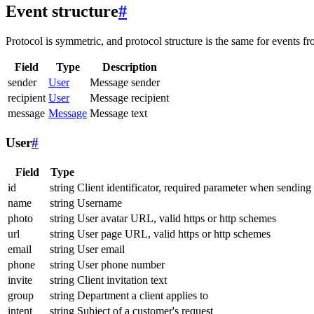
Event structure
#
Protocol is symmetric, and protocol structure is the same for events fr
Field
Type
Description
sender
User
Message sender
recipient
User
Message recipient
message
Message
Message text
User
#
Field
Type
id
string
Client identificator, required parameter when sending
name
string
Username
photo
string
User avatar URL, valid https or http schemes
url
string
User page URL, valid https or http schemes
email
string
User email
phone
string
User phone number
invite
string
Client invitation text
group
string
Department a client applies to
intent
string
Subject of a customer's request