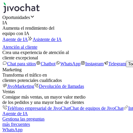
Oportunidades
IA
Aumenta el rendimiento del
equipo con IA
Agente de IA
Asistente de IA
Atención al cliente
Crea una experiencia de atención al
cliente excepcional
Chat para sitios
Chatbot
WhatsApp
Instagram
Telegram
To
Marketing
Transforma el tráfico en
clientes potenciales cualificados
JivoMarketing
Devolución de llamadas
Ventas
Consigue más ventas, un mayor valor medio
de los pedidos y una mayor base de clientes
Teléfono empresarial de JivoChat
Chat de equipos de JivoChat
In
Agente de IA
Gestiona las preguntas
más frecuentes
WhatsApp