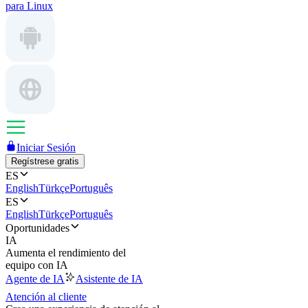
para Linux
Iniciar Sesión
Regístrese gratis
ES
English
Türkçe
Português
ES
English
Türkçe
Português
Oportunidades
IA
Aumenta el rendimiento del
equipo con IA
Agente de IA
Asistente de IA
Atención al cliente