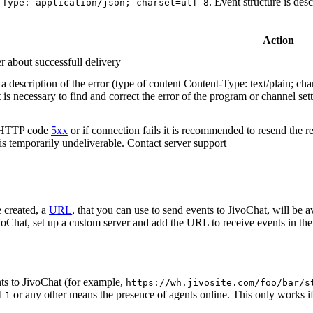
. Event structure is des
-Type: application/json; charset=utf-8
Action
r about successfull delivery
 description of the error (type of content Content-Type: text/plain; cha
t is necessary to find and correct the error of the program or channel sett
n HTTP code
5xx
or if connection fails it is recommended to resend the r
 is temporarily undeliverable. Contact server support
 created, a
URL
, that you can use to send events to JivoChat, will be a
oChat, set up a custom server and add the URL to receive events in the 
ts to JivoChat (for example,
https://wh.jivosite.com/foo/bar/s
nd
or any other means the presence of agents online. This only works if
1