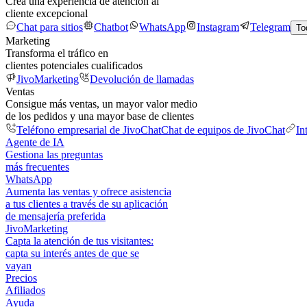
Crea una experiencia de atención al
cliente excepcional
Chat para sitios
Chatbot
WhatsApp
Instagram
Telegram
To
Marketing
Transforma el tráfico en
clientes potenciales cualificados
JivoMarketing
Devolución de llamadas
Ventas
Consigue más ventas, un mayor valor medio
de los pedidos y una mayor base de clientes
Teléfono empresarial de JivoChat
Chat de equipos de JivoChat
In
Agente de IA
Gestiona las preguntas
más frecuentes
WhatsApp
Aumenta las ventas y ofrece asistencia
a tus clientes a través de su aplicación
de mensajería preferida
JivoMarketing
Capta la atención de tus visitantes:
capta su interés antes de que se
vayan
Precios
Afiliados
Ayuda