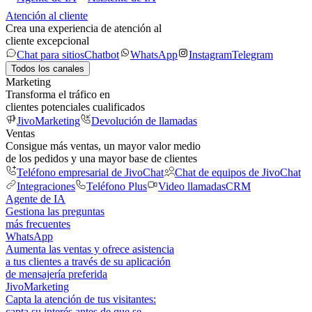
Atención al cliente
Crea una experiencia de atención al
cliente excepcional
Chat para sitios
Chatbot
WhatsApp
Instagram
Telegram
Todos los canales
Marketing
Transforma el tráfico en
clientes potenciales cualificados
JivoMarketing
Devolución de llamadas
Ventas
Consigue más ventas, un mayor valor medio
de los pedidos y una mayor base de clientes
Teléfono empresarial de JivoChat
Chat de equipos de JivoChat
Integraciones
Teléfono Plus
Video llamadas
CRM
Agente de IA
Gestiona las preguntas
más frecuentes
WhatsApp
Aumenta las ventas y ofrece asistencia
a tus clientes a través de su aplicación
de mensajería preferida
JivoMarketing
Capta la atención de tus visitantes:
capta su interés antes de que se