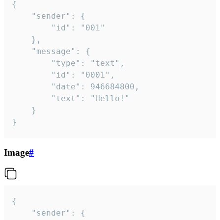
{

	"sender": {

		"id": "001"

	},

	"message": {

		"type": "text",

		"id": "0001",

		"date": 946684800,

		"text": "Hello!"

	}

}
Image
#
{

	"sender": {
