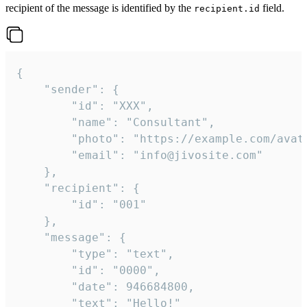
recipient of the message is identified by the
field.
recipient.id
{

	"sender": {

		"id": "XXX",

		"name": "Consultant",

		"photo": "https://example.com/avatar.png",

		"email": "info@jivosite.com"

	},

	"recipient": {

		"id": "001"

	},

	"message": {

		"type": "text",

		"id": "0000",

		"date": 946684800,

		"text": "Hello!"
