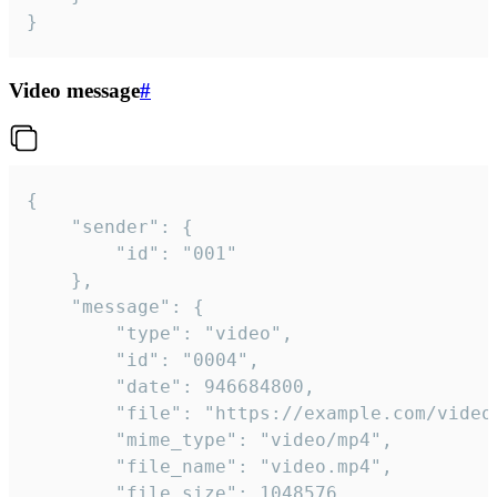
}
Video message
#
{

	"sender": {

		"id": "001"

	},

	"message": {

		"type": "video",

		"id": "0004",

		"date": 946684800,

		"file": "https://example.com/video.mp4",

		"mime_type": "video/mp4",

		"file_name": "video.mp4",

		"file_size": 1048576,
