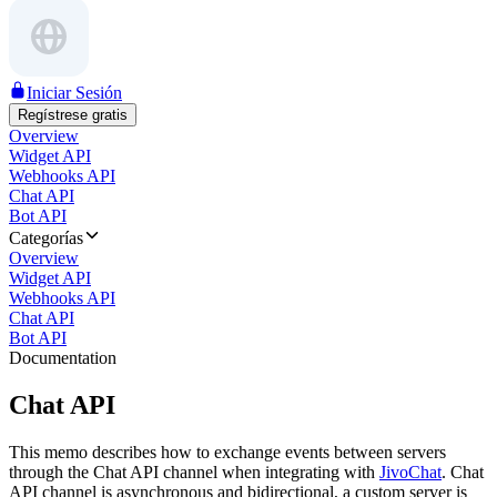
Iniciar Sesión
Regístrese gratis
Overview
Widget API
Webhooks API
Chat API
Bot API
Categorías
Overview
Widget API
Webhooks API
Chat API
Bot API
Documentation
Chat API
This memo describes how to exchange events between servers
through the Chat API channel when integrating with
JivoChat
. Chat
API channel is asynchronous and bidirectional, a custom server is