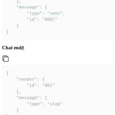
	},

	"message": {

		"type": "seen",

		"id": "0001"

	}

}
Chat end
#
{

	"sender": {

		"id": "001"

	},

	"message": {

		"type": "stop"

	}
