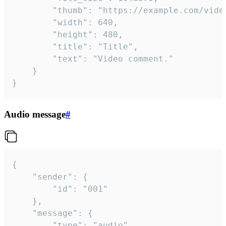
		"thumb": "https://example.com/video_thumb.png",

		"width": 640,

		"height": 480,

		"title": "Title",

		"text": "Video comment."

	}

}
Audio message
#
{

	"sender": {

		"id": "001"

	},

	"message": {

		"type": "audio",
