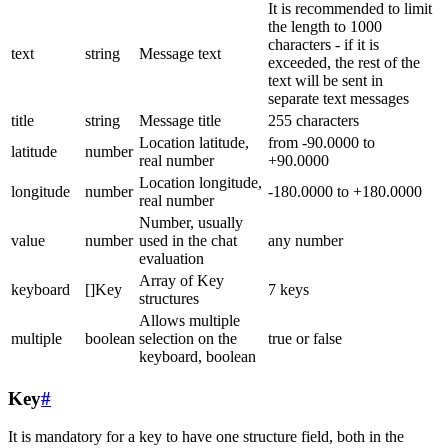
It is recommended to limit
the length to 1000
characters - if it is
text
string
Message text
exceeded, the rest of the
text will be sent in
separate text messages
title
string
Message title
255 characters
Location latitude,
from -90.0000 to
latitude
number
real number
+90.0000
Location longitude,
longitude
number
-180.0000 to +180.0000
real number
Number, usually
value
number
used in the chat
any number
evaluation
Array of Key
keyboard
[]Key
7 keys
structures
Allows multiple
multiple
boolean
selection on the
true or false
keyboard, boolean
Key
#
It is mandatory for a key to have one structure field, both in the