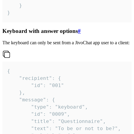
	}

}
Keyboard with answer options
#
The keyboard can only be sent from a JivoChat app user to a client:
{

	"recipient": {

		"id": "001"

	},

	"message": {

		"type": "keyboard",

		"id": "0009",

		"title": "Questionnaire",

		"text": "To be or not to be?",
