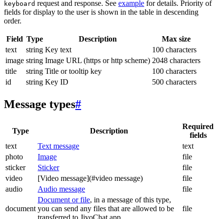
request and response. See
example
for details. Priority of
keyboard
fields for display to the user is shown in the table in descending
order.
Field
Type
Description
Max size
text
string
Key text
100 characters
image
string
Image URL (https or http scheme)
2048 characters
title
string
Title or tooltip key
100 characters
id
string
Key ID
500 characters
Message types
#
Required
Type
Description
fields
text
Text message
text
photo
Image
file
sticker
Sticker
file
video
[Video message](#video message)
file
audio
Audio message
file
Document or file
, in a message of this type,
document
you can send any files that are allowed to be
file
transferred to JivoChat app