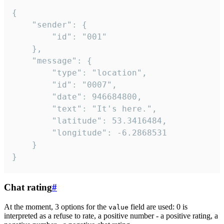
{

	"sender": {

		"id": "001"

	},

	"message": {

		"type": "location",

		"id": "0007",

		"date": 946684800,

		"text": "It's here.",

		"latitude": 53.3416484,

		"longitude": -6.2868531

	}

}
Chat rating
#
At the moment, 3 options for the
field are used: 0 is
value
interpreted as a refuse to rate, a positive number - a positive rating, a