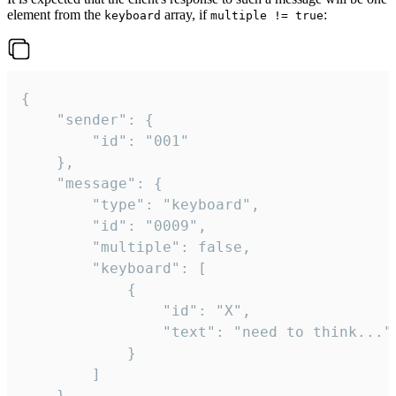
element from the
array, if
:
keyboard
multiple != true
{

	"sender": {

		"id": "001"

	},

	"message": {

		"type": "keyboard",

		"id": "0009",

		"multiple": false,

		"keyboard": [

			{

				"id": "X",

				"text": "need to think..."

			}

		]

	}
