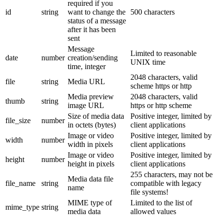
required if you
id
string
want to change the
500 characters
status of a message
after it has been
sent
Message
Limited to reasonable
date
number
creation/sending
UNIX time
time, integer
2048 characters, valid
file
string
Media URL
scheme https or http
Media preview
2048 characters, valid
thumb
string
image URL
https or http scheme
Size of media data
Positive integer, limited by
file_size
number
in octets (bytes)
client applications
Image or video
Positive integer, limited by
width
number
width in pixels
client applications
Image or video
Positive integer, limited by
height
number
height in pixels
client applications
255 characters, may not be
Media data file
file_name
string
compatible with legacy
name
file systems!
MIME type of
Limited to the list of
mime_type
string
media data
allowed values