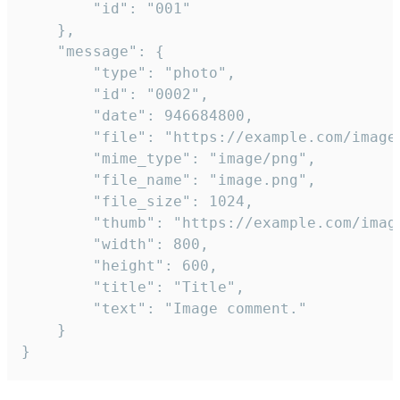
		"id": "001"

	},

	"message": {

		"type": "photo",

		"id": "0002",

		"date": 946684800,

		"file": "https://example.com/image.png",

		"mime_type": "image/png",

		"file_name": "image.png",

		"file_size": 1024,

		"thumb": "https://example.com/image_thumb.png",

		"width": 800,

		"height": 600,

		"title": "Title",

		"text": "Image comment."

	}

}