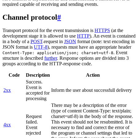
required capable of receiving and sending events.
Channel protocol
#
Transport protocol for the event transmission is
HTTPS
(at the
development stage it is allowed to use
HTTP
). An event is contained
in a body of a
POST
-request in
JSON
format (note: text encoding in
JSON format is
UTF-8
), requests must have an appropriate header
. Event
Content-Type: application/json; charset=utf-8
structure is described
further
. Response options are divided into 3
groups according to the HTTP-response code.
Code
Description
Action
Success.
Event is
2xx
Inform the user about successfull delivery
accepted for
processing
There may be a description of the error
(type of content Content-Type: text/plain;
Request
charset=utf-8) in the body of the response.
failed.
This event should not be resubmitted. It is
4xx
Event
necessary to find and correct the error of
rejected
the program or channel settings that led to