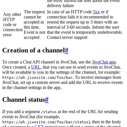
the error. Inform the user about the event
delivery failure
The request
In case of an HTTP code
5xx
or if
Any other
cannot be
connection fails it is recommended to
HTTP
accepted at
resend the request up to 3 times with an
code or
this time.
interval of 3-60 seconds. Inform the user
connection
Event is not
that the event is temporarily undeliverable.
error
accepted
Contact server support
Creation of a channel
#
To create a Chat API channel in JivoChat, use the
JivoChat app
.
Once created, a
URL
, that you can use to send events to JivoChat,
will be available to you in the settings of the channel, for example:
. To receive messages from
https://wh.jivosite.com/foo/bar
JivoChat, set up a custom server and add the URL to receive events
in the channel settings in the app.
Channel status
#
If you add a segment
at the end of the URL for sending
/status
events to JivoChat (for example,
), then in the body
https://wh.jivosite.com/foo/bar/status
of a response to a
GET
-request you will get a status of the channel,