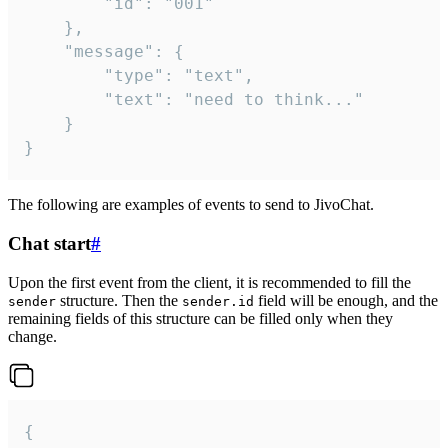
		"id": "001"

	},

	"message": {

		"type": "text",

		"text": "need to think..."

	}

}
The following are examples of events to send to JivoChat.
Chat start
#
Upon the first event from the client, it is recommended to fill the
structure. Then the
field will be enough, and the
sender
sender.id
remaining fields of this structure can be filled only when they
change.
{
