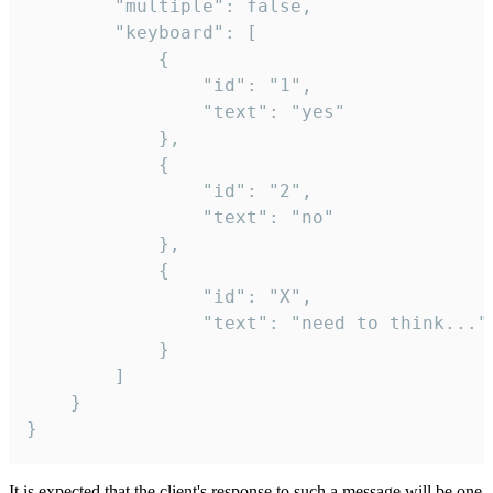
		"multiple": false,

		"keyboard": [

			{

				"id": "1",

				"text": "yes"

			},

			{

				"id": "2",

				"text": "no"

			},

			{

				"id": "X",

				"text": "need to think..."

			}

		]

	}

}
It is expected that the client's response to such a message will be one