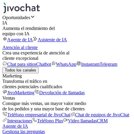
Oportunidades
IA
Aumenta el rendimiento del
equipo con IA
Agente de IA
Asistente de IA
Atención al cliente
Crea una experiencia de atención al
cliente excepcional
Chat para sitios
Chatbot
WhatsApp
Instagram
Telegram
Todos los canales
Marketing
Transforma el tráfico en
clientes potenciales cualificados
JivoMarketing
Devolución de llamadas
Ventas
Consigue más ventas, un mayor valor medio
de los pedidos y una mayor base de clientes
Teléfono empresarial de JivoChat
Chat de equipos de JivoChat
Integraciones
Teléfono Plus
Video llamadas
CRM
Agente de IA
Gestiona las preguntas