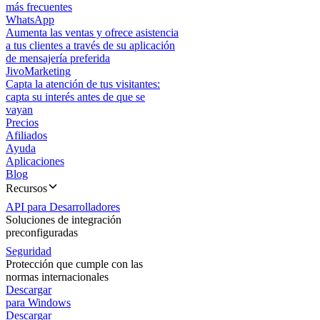
más frecuentes
WhatsApp
Aumenta las ventas y ofrece asistencia
a tus clientes a través de su aplicación
de mensajería preferida
JivoMarketing
Capta la atención de tus visitantes:
capta su interés antes de que se
vayan
Precios
Afiliados
Ayuda
Aplicaciones
Blog
Recursos
API para Desarrolladores
Soluciones de integración
preconfiguradas
Seguridad
Protección que cumple con las
normas internacionales
Descargar
para Windows
Descargar