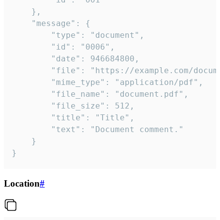
	},

	"message": {

		"type": "document",

		"id": "0006",

		"date": 946684800,

		"file": "https://example.com/document.pdf",

		"mime_type": "application/pdf",

		"file_name": "document.pdf",

		"file_size": 512,

		"title": "Title",

		"text": "Document comment."

	}

}
Location
#