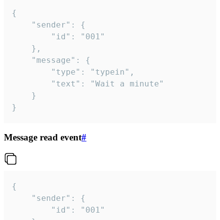
{

	"sender": {

		"id": "001"

	},

	"message": {

		"type": "typein",

		"text": "Wait a minute"

	}

}
Message read event
#
{

	"sender": {

		"id": "001"
