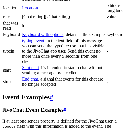
latitude
location
Location
longitude
rate
[Chat rating](#Chat rating)
value
that was
id
read
keyboard
Keyboard with options
, details in the example
keyboard
typing event
, in the text field of this message
you can send the typed text so that it is visible
typein
to the JivoChat app user. Send this event no
-
more than once every 5 seconds from one
client
Start chat
, it's intended to start a chat without
start
-
sending a message by the client
End chat
, a signal that events for this chat are
stop
-
no longer accepted
Event Examples
#
JivoChat Event Examples
#
If at least one sender property is defined for the JivoChat user, a
field with this information is added to the event. The
sender