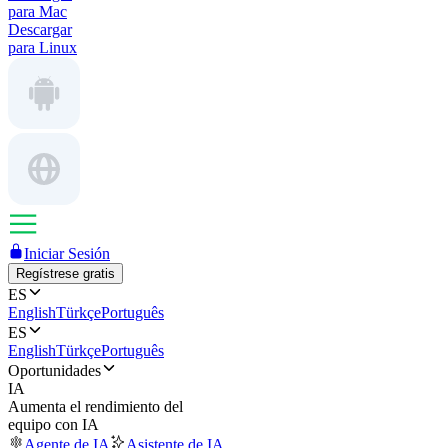
para Mac
Descargar
para Linux
Iniciar Sesión
Regístrese gratis
ES
English
Türkçe
Português
ES
English
Türkçe
Português
Oportunidades
IA
Aumenta el rendimiento del
equipo con IA
Agente de IA
Asistente de IA