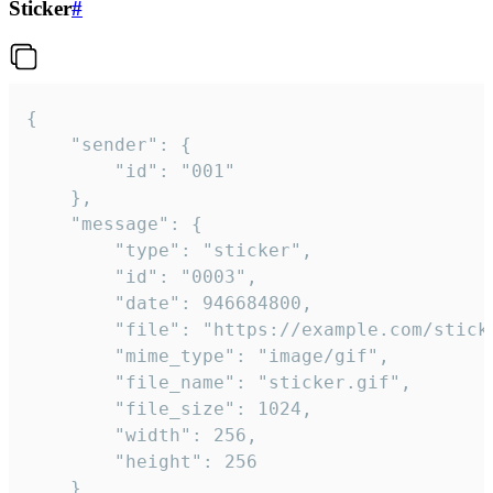
Sticker
#
{

	"sender": {

		"id": "001"

	},

	"message": {

		"type": "sticker",

		"id": "0003",

		"date": 946684800,

		"file": "https://example.com/sticker.gif",

		"mime_type": "image/gif",

		"file_name": "sticker.gif",

		"file_size": 1024,

		"width": 256,

		"height": 256

	}
