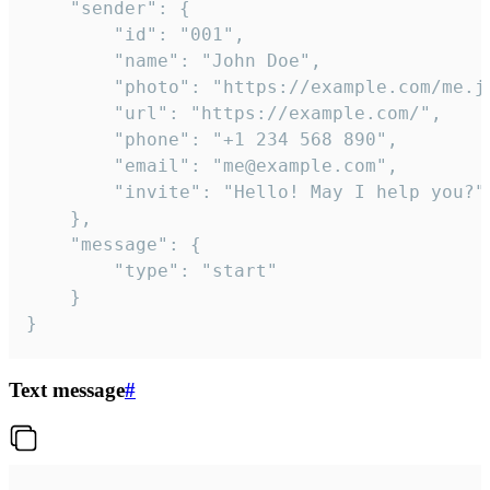
	"sender": {

		"id": "001",

		"name": "John Doe",

		"photo": "https://example.com/me.jpg",

		"url": "https://example.com/",

		"phone": "+1 234 568 890",

		"email": "me@example.com",

		"invite": "Hello! May I help you?"

	},

	"message": {

		"type": "start"

	}

}
Text message
#