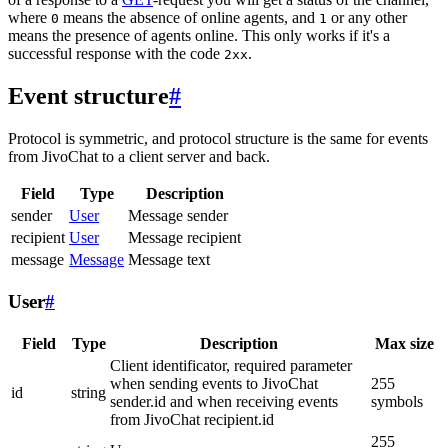
where
means the absence of online agents, and
or any other
0
1
means the presence of agents online. This only works if it's a
successful response with the code
.
2xx
Event structure
#
Protocol is symmetric, and protocol structure is the same for events
from JivoChat to a client server and back.
Field
Type
Description
sender
User
Message sender
recipient
User
Message recipient
message
Message
Message text
User
#
Field
Type
Description
Max size
Client identificator, required parameter
when sending events to JivoChat
255
id
string
sender.id and when receiving events
symbols
from JivoChat recipient.id
255