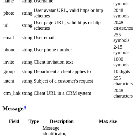
name
string
Username
symbols
User avatar URL, valid https or http
2048
photo
string
schemes
symbols
User page URL, valid https or http
2048
url
string
schemes
символов
255
email
string
User email
symbols
2-15
phone
string
User phone number
symbols
1000
invite
string
Client invitation text
symbols
group
string
Department a client applies to
10 digits
255
intent
string
Subject of a customer's request
characters
2048
crm_link
string
Client URL in a CRM system
characters
Message
#
Field
Type
Description
Max size
Message
identificator,