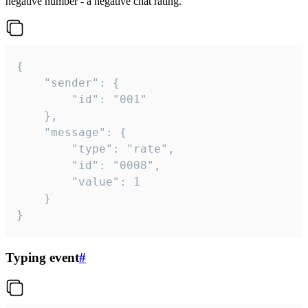
negative number - a negative chat rating.
{

	"sender": {

		"id": "001"

	},

	"message": {

		"type": "rate",

		"id": "0008",

		"value": 1

	}

}
Typing event
#