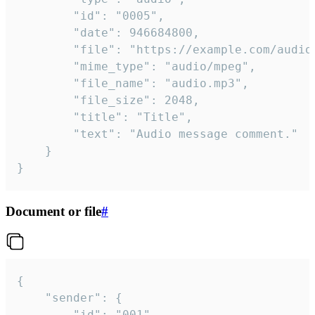
		"id": "0005",

		"date": 946684800,

		"file": "https://example.com/audio.mp3",

		"mime_type": "audio/mpeg",

		"file_name": "audio.mp3",

		"file_size": 2048,

		"title": "Title",

		"text": "Audio message comment."

	}

}
Document or file
#
{

	"sender": {

		"id": "001"
