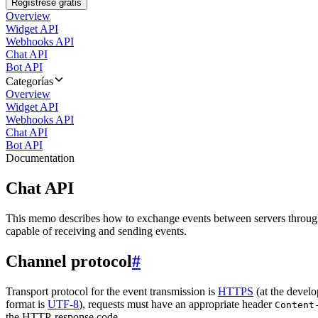
Regístrese gratis
Overview
Widget API
Webhooks API
Chat API
Bot API
Categorías
Overview
Widget API
Webhooks API
Chat API
Bot API
Documentation
Chat API
This memo describes how to exchange events between servers throug
capable of receiving and sending events.
Channel protocol
#
Transport protocol for the event transmission is
HTTPS
(at the develo
format is
UTF-8
), requests must have an appropriate header
Content
the HTTP-response code.