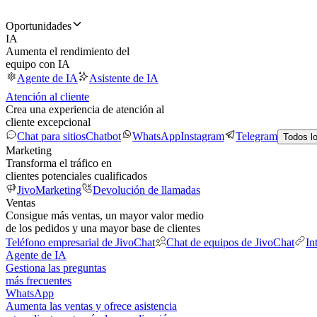
Oportunidades
IA
Aumenta el rendimiento del
equipo con IA
Agente de IA
Asistente de IA
Atención al cliente
Crea una experiencia de atención al
cliente excepcional
Chat para sitios
Chatbot
WhatsApp
Instagram
Telegram
Todos l
Marketing
Transforma el tráfico en
clientes potenciales cualificados
JivoMarketing
Devolución de llamadas
Ventas
Consigue más ventas, un mayor valor medio
de los pedidos y una mayor base de clientes
Teléfono empresarial de JivoChat
Chat de equipos de JivoChat
In
Agente de IA
Gestiona las preguntas
más frecuentes
WhatsApp
Aumenta las ventas y ofrece asistencia