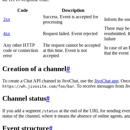
Code
Description
Success. Event is accepted for
2xx
Inform the use
processing
There may be a
4xx
Request failed. Event rejected
resubmitted. I
failure
Any other HTTP
The request cannot be accepted
In case of a
code or connection
at this time. Event is not
that the event
error
accepted
Creation of a channel
#
To create a Chat API channel in JivoChat, use the
JivoChat app
. Once
. To receive messages from Jiv
https://wh.jivosite.com/foo/bar
Channel status
#
If you add a segment
at the end of the URL for sending even
/status
status of the channel, where
means the absence of online agents, a
0
Event structure
#