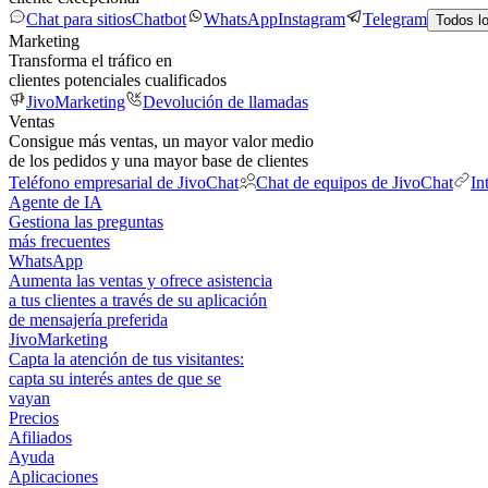
Chat para sitios
Chatbot
WhatsApp
Instagram
Telegram
Todos l
Marketing
Transforma el tráfico en
clientes potenciales cualificados
JivoMarketing
Devolución de llamadas
Ventas
Consigue más ventas, un mayor valor medio
de los pedidos y una mayor base de clientes
Teléfono empresarial de JivoChat
Chat de equipos de JivoChat
In
Agente de IA
Gestiona las preguntas
más frecuentes
WhatsApp
Aumenta las ventas y ofrece asistencia
a tus clientes a través de su aplicación
de mensajería preferida
JivoMarketing
Capta la atención de tus visitantes:
capta su interés antes de que se
vayan
Precios
Afiliados
Ayuda
Aplicaciones