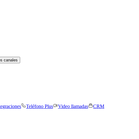
os canales
tegraciones
Teléfono Plus
Video llamadas
CRM