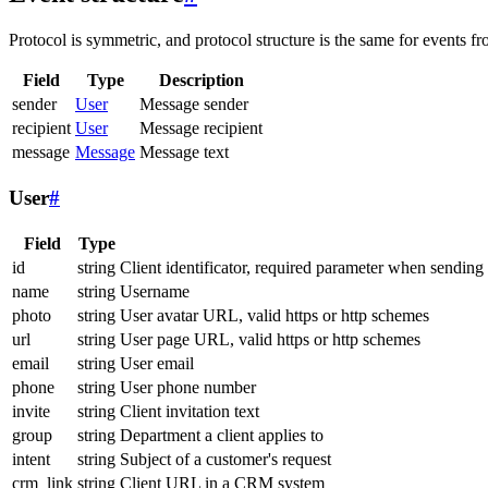
Protocol is symmetric, and protocol structure is the same for events fr
Field
Type
Description
sender
User
Message sender
recipient
User
Message recipient
message
Message
Message text
User
#
Field
Type
id
string
Client identificator, required parameter when sending
name
string
Username
photo
string
User avatar URL, valid https or http schemes
url
string
User page URL, valid https or http schemes
email
string
User email
phone
string
User phone number
invite
string
Client invitation text
group
string
Department a client applies to
intent
string
Subject of a customer's request
crm_link
string
Client URL in a CRM system