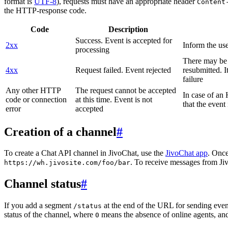
format is
UTF-8
), requests must have an appropriate header
Content
the HTTP-response code.
Code
Description
Success. Event is accepted for
2xx
Inform the use
processing
There may be a
4xx
Request failed. Event rejected
resubmitted. I
failure
Any other HTTP
The request cannot be accepted
In case of a
code or connection
at this time. Event is not
that the event
error
accepted
Creation of a channel
#
To create a Chat API channel in JivoChat, use the
JivoChat app
. Once
. To receive messages from Jiv
https://wh.jivosite.com/foo/bar
Channel status
#
If you add a segment
at the end of the URL for sending even
/status
status of the channel, where
means the absence of online agents, a
0