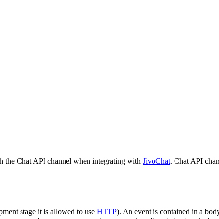
h the Chat API channel when integrating with
JivoChat
. Chat API chan
pment stage it is allowed to use
HTTP
). An event is contained in a bod