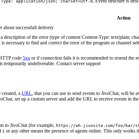
. Event structure is des
-Type: application/json; charset=utf-8
Action
r about successfull delivery
 description of the error (type of content Content-Type: text/plain; cha
t is necessary to find and correct the error of the program or channel sett
n HTTP code
5xx
or if connection fails it is recommended to resend the r
 is temporarily undeliverable. Contact server support
 created, a
URL
, that you can use to send events to JivoChat, will be a
oChat, set up a custom server and add the URL to receive events in the 
ts to JivoChat (for example,
https://wh.jivosite.com/foo/bar/s
nd
or any other means the presence of agents online. This only works if
1