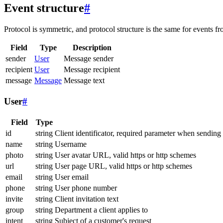
Event structure
#
Protocol is symmetric, and protocol structure is the same for events fr
Field
Type
Description
sender
User
Message sender
recipient
User
Message recipient
message
Message
Message text
User
#
Field
Type
id
string
Client identificator, required parameter when sending
name
string
Username
photo
string
User avatar URL, valid https or http schemes
url
string
User page URL, valid https or http schemes
email
string
User email
phone
string
User phone number
invite
string
Client invitation text
group
string
Department a client applies to
intent
string
Subject of a customer's request