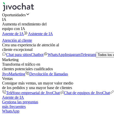
Oportunidades
IA
Aumenta el rendimiento del
equipo con IA
Agente de IA
Asistente de IA
Atención al cliente
Crea una experiencia de atención al
cliente excepcional
Chat para sitios
Chatbot
WhatsApp
Instagram
Telegram
Todos los 
Marketing
Transforma el tráfico en
clientes potenciales cualificados
JivoMarketing
Devolución de llamadas
Ventas
Consigue más ventas, un mayor valor medio
de los pedidos y una mayor base de clientes
Teléfono empresarial de JivoChat
Chat de equipos de JivoChat
Agente de IA
Gestiona las preguntas
más frecuentes
WhatsApp