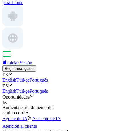
para Linux
Iniciar Sesión
Regístrese gratis
ES
English
Türkçe
Português
ES
English
Türkçe
Português
Oportunidades
IA
Aumenta el rendimiento del
equipo con IA
Agente de IA
Asistente de IA
Atención al cliente