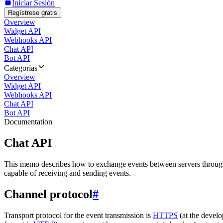
Iniciar Sesión
Regístrese gratis
Overview
Widget API
Webhooks API
Chat API
Bot API
Categorías
Overview
Widget API
Webhooks API
Chat API
Bot API
Documentation
Chat API
This memo describes how to exchange events between servers throug
capable of receiving and sending events.
Channel protocol
#
Transport protocol for the event transmission is
HTTPS
(at the develo