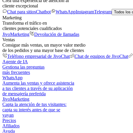
Crea una experiencia de atención al
cliente excepcional
Chat para sitios
Chatbot
WhatsApp
Instagram
Telegram
Todos los 
Marketing
Transforma el tráfico en
clientes potenciales cualificados
JivoMarketing
Devolución de llamadas
Ventas
Consigue más ventas, un mayor valor medio
de los pedidos y una mayor base de clientes
Teléfono empresarial de JivoChat
Chat de equipos de JivoChat
Agente de IA
Gestiona las preguntas
más frecuentes
WhatsApp
Aumenta las ventas y ofrece asistencia
a tus clientes a través de su aplicación
de mensajería preferida
JivoMarketing
Capta la atención de tus visitantes:
capta su interés antes de que se
vayan
Precios
Afiliados
Ayuda