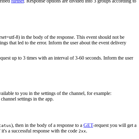
cribed
further
. Response options are divided into 3 groups according to
rset=utf-8) in the body of the response. This event should not be
ings that led to the error. Inform the user about the event delivery
equest up to 3 times with an interval of 3-60 seconds. Inform the user
vailable to you in the settings of the channel, for example:
channel settings in the app.
), then in the body of a response to a
GET
-request you will get a
tatus
 it's a successful response with the code
.
2xx