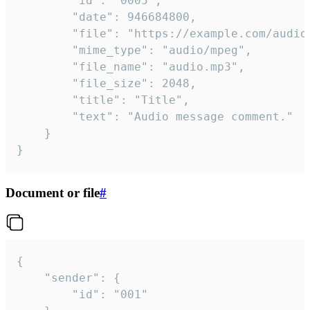
		"id": "0005",

		"date": 946684800,

		"file": "https://example.com/audio.mp3",

		"mime_type": "audio/mpeg",

		"file_name": "audio.mp3",

		"file_size": 2048,

		"title": "Title",

		"text": "Audio message comment."

	}

}
Document or file
#
{

	"sender": {

		"id": "001"
