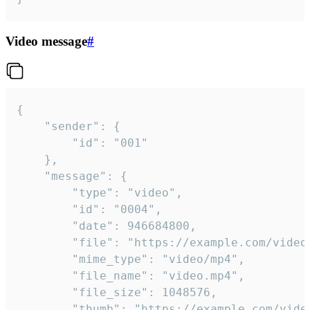
Video message
#
{

	"sender": {

		"id": "001"

	},

	"message": {

		"type": "video",

		"id": "0004",

		"date": 946684800,

		"file": "https://example.com/video.mp4",

		"mime_type": "video/mp4",

		"file_name": "video.mp4",

		"file_size": 1048576,

		"thumb": "https://example.com/video_thumb.png",
