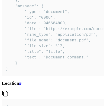
	},

	"message": {

		"type": "document",

		"id": "0006",

		"date": 946684800,

		"file": "https://example.com/document.pdf",

		"mime_type": "application/pdf",

		"file_name": "document.pdf",

		"file_size": 512,

		"title": "Title",

		"text": "Document comment."

	}

}
Location
#