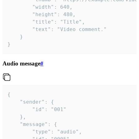
		"width": 640,

		"height": 480,

		"title": "Title",

		"text": "Video comment."

	}

}
Audio message
#
{

	"sender": {

		"id": "001"

	},

	"message": {

		"type": "audio",
