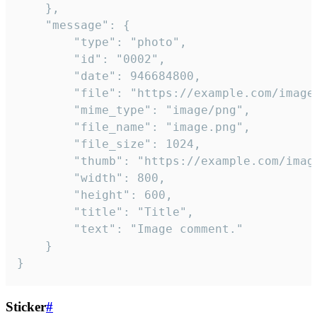
	},

	"message": {

		"type": "photo",

		"id": "0002",

		"date": 946684800,

		"file": "https://example.com/image.png",

		"mime_type": "image/png",

		"file_name": "image.png",

		"file_size": 1024,

		"thumb": "https://example.com/image_thumb.png",

		"width": 800,

		"height": 600,

		"title": "Title",

		"text": "Image comment."

	}

}
Sticker
#