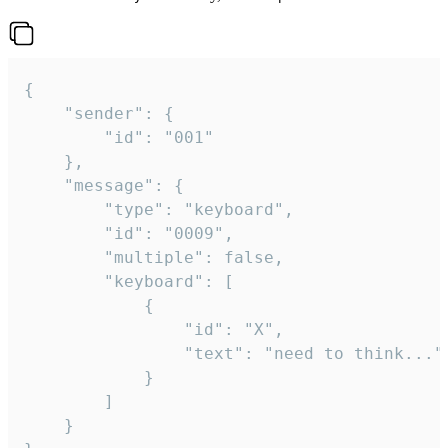
{

	"sender": {

		"id": "001"

	},

	"message": {

		"type": "keyboard",

		"id": "0009",

		"multiple": false,

		"keyboard": [

			{

				"id": "X",

				"text": "need to think..."

			}

		]

	}
