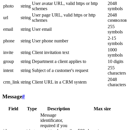
User avatar URL, valid https or http
2048
photo
string
schemes
symbols
User page URL, valid https or http
2048
url
string
schemes
символов
255
email
string
User email
symbols
2-15
phone
string
User phone number
symbols
1000
invite
string
Client invitation text
symbols
group
string
Department a client applies to
10 digits
255
intent
string
Subject of a customer's request
characters
2048
crm_link
string
Client URL in a CRM system
characters
Message
#
Field
Type
Description
Max size
Message
identificator,
required if you