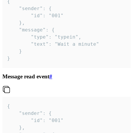
{

	"sender": {

		"id": "001"

	},

	"message": {

		"type": "typein",

		"text": "Wait a minute"

	}

}
Message read event
#
{

	"sender": {

		"id": "001"

	},
