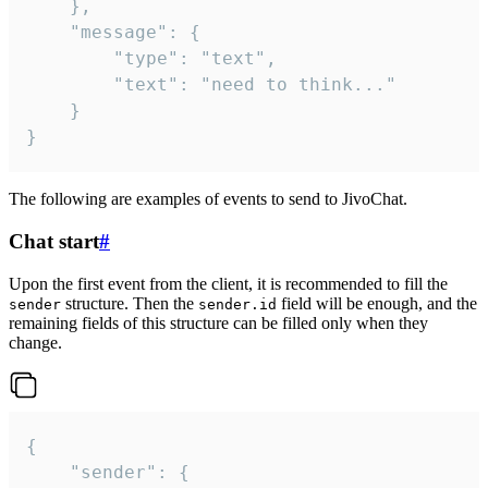
	},

	"message": {

		"type": "text",

		"text": "need to think..."

	}

}
The following are examples of events to send to JivoChat.
Chat start
#
Upon the first event from the client, it is recommended to fill the
structure. Then the
field will be enough, and the
sender
sender.id
remaining fields of this structure can be filled only when they
change.
{

	"sender": {
