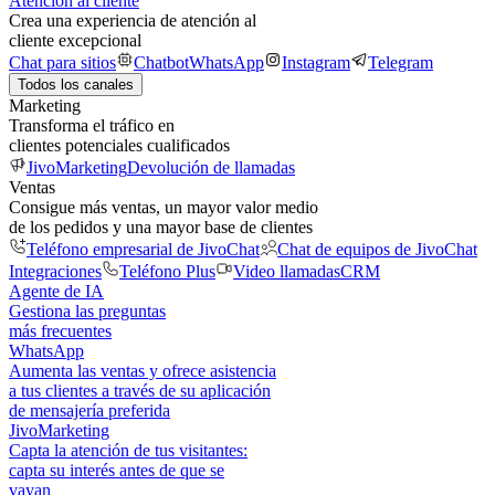
Atención al cliente
Crea una experiencia de atención al
cliente excepcional
Chat para sitios
Chatbot
WhatsApp
Instagram
Telegram
Todos los canales
Marketing
Transforma el tráfico en
clientes potenciales cualificados
JivoMarketing
Devolución de llamadas
Ventas
Consigue más ventas, un mayor valor medio
de los pedidos y una mayor base de clientes
Teléfono empresarial de JivoChat
Chat de equipos de JivoChat
Integraciones
Teléfono Plus
Video llamadas
CRM
Agente de IA
Gestiona las preguntas
más frecuentes
WhatsApp
Aumenta las ventas y ofrece asistencia
a tus clientes a través de su aplicación
de mensajería preferida
JivoMarketing
Capta la atención de tus visitantes:
capta su interés antes de que se
vayan