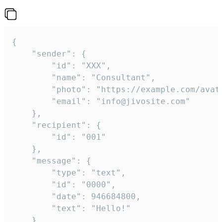
{

	"sender": {

		"id": "XXX",

		"name": "Consultant",

		"photo": "https://example.com/avatar.png",

		"email": "info@jivosite.com"

	},

	"recipient": {

		"id": "001"

	},

	"message": {

		"type": "text",

		"id": "0000",

		"date": 946684800,

		"text": "Hello!"

	}
