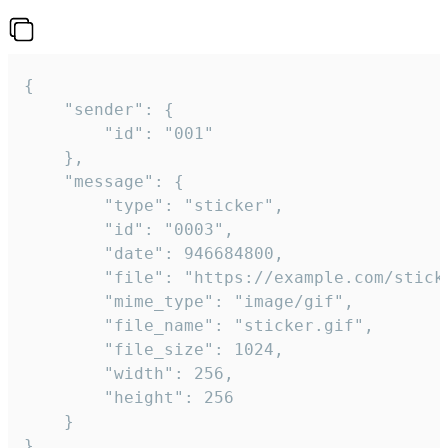
{

	"sender": {

		"id": "001"

	},

	"message": {

		"type": "sticker",

		"id": "0003",

		"date": 946684800,

		"file": "https://example.com/sticker.gif",

		"mime_type": "image/gif",

		"file_name": "sticker.gif",

		"file_size": 1024,

		"width": 256,

		"height": 256

	}

}