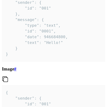
	"sender": {

		"id": "001"

	},

	"message": {

		"type": "text",

		"id": "0001",

		"date": 946684800,

		"text": "Hello!"

	}

}
Image
#
{

	"sender": {

		"id": "001"
