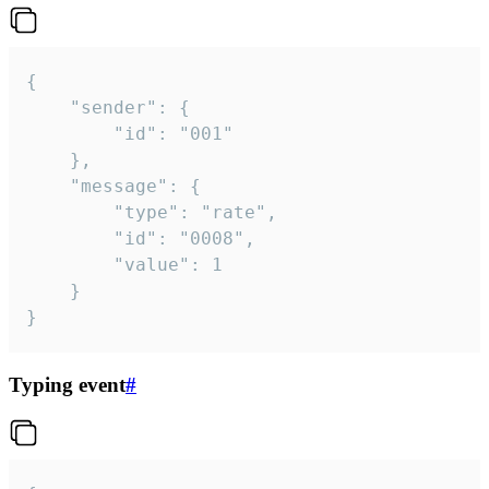
{

	"sender": {

		"id": "001"

	},

	"message": {

		"type": "rate",

		"id": "0008",

		"value": 1

	}

}
Typing event
#