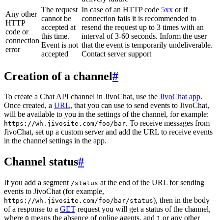
The request
In case of an HTTP code
5xx
or if
Any other
cannot be
connection fails it is recommended to
HTTP
accepted at
resend the request up to 3 times with an
code or
this time.
interval of 3-60 seconds. Inform the user
connection
Event is not
that the event is temporarily undeliverable.
error
accepted
Contact server support
Creation of a channel
#
To create a Chat API channel in JivoChat, use the
JivoChat app
.
Once created, a
URL
, that you can use to send events to JivoChat,
will be available to you in the settings of the channel, for example:
. To receive messages from
https://wh.jivosite.com/foo/bar
JivoChat, set up a custom server and add the URL to receive events
in the channel settings in the app.
Channel status
#
If you add a segment
at the end of the URL for sending
/status
events to JivoChat (for example,
), then in the body
https://wh.jivosite.com/foo/bar/status
of a response to a
GET
-request you will get a status of the channel,
where
means the absence of online agents, and
or any other
0
1