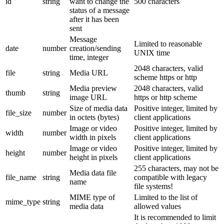
id
string
want to change the
500 characters
status of a message
after it has been
sent
Message
Limited to reasonable
date
number
creation/sending
UNIX time
time, integer
2048 characters, valid
file
string
Media URL
scheme https or http
Media preview
2048 characters, valid
thumb
string
image URL
https or http scheme
Size of media data
Positive integer, limited by
file_size
number
in octets (bytes)
client applications
Image or video
Positive integer, limited by
width
number
width in pixels
client applications
Image or video
Positive integer, limited by
height
number
height in pixels
client applications
255 characters, may not be
Media data file
file_name
string
compatible with legacy
name
file systems!
MIME type of
Limited to the list of
mime_type
string
media data
allowed values
It is recommended to limit