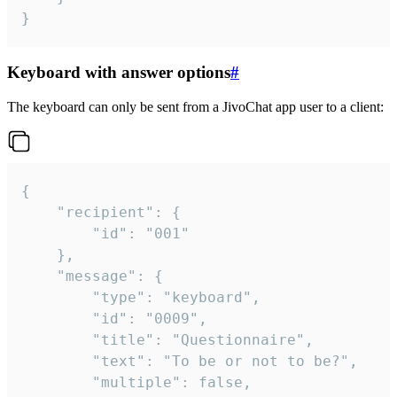
}
Keyboard with answer options
#
The keyboard can only be sent from a JivoChat app user to a client:
{

	"recipient": {

		"id": "001"

	},

	"message": {

		"type": "keyboard",

		"id": "0009",

		"title": "Questionnaire",

		"text": "To be or not to be?",

		"multiple": false,
