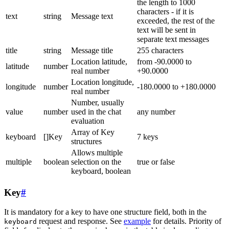
the length to 1000
characters - if it is
text
string
Message text
exceeded, the rest of the
text will be sent in
separate text messages
title
string
Message title
255 characters
Location latitude,
from -90.0000 to
latitude
number
real number
+90.0000
Location longitude,
longitude
number
-180.0000 to +180.0000
real number
Number, usually
value
number
used in the chat
any number
evaluation
Array of Key
keyboard
[]Key
7 keys
structures
Allows multiple
multiple
boolean
selection on the
true or false
keyboard, boolean
Key
#
It is mandatory for a key to have one structure field, both in the
request and response. See
example
for details. Priority of
keyboard