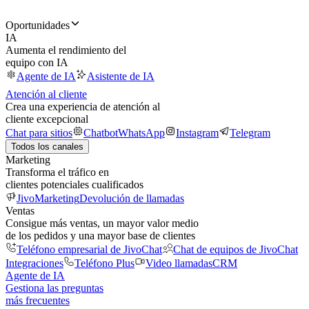
Oportunidades
IA
Aumenta el rendimiento del
equipo con IA
Agente de IA
Asistente de IA
Atención al cliente
Crea una experiencia de atención al
cliente excepcional
Chat para sitios
Chatbot
WhatsApp
Instagram
Telegram
Todos los canales
Marketing
Transforma el tráfico en
clientes potenciales cualificados
JivoMarketing
Devolución de llamadas
Ventas
Consigue más ventas, un mayor valor medio
de los pedidos y una mayor base de clientes
Teléfono empresarial de JivoChat
Chat de equipos de JivoChat
Integraciones
Teléfono Plus
Video llamadas
CRM
Agente de IA
Gestiona las preguntas
más frecuentes