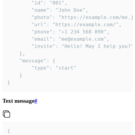
		"id": "001",

		"name": "John Doe",

		"photo": "https://example.com/me.jpg",

		"url": "https://example.com/",

		"phone": "+1 234 568 890",

		"email": "me@example.com",

		"invite": "Hello! May I help you?"

	},

	"message": {

		"type": "start"

	}

}
Text message
#
{
