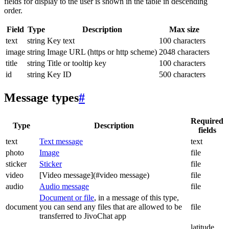
fields for display to the user is shown in the table in descending
order.
Field
Type
Description
Max size
text
string
Key text
100 characters
image
string
Image URL (https or http scheme)
2048 characters
title
string
Title or tooltip key
100 characters
id
string
Key ID
500 characters
Message types
#
Required
Type
Description
fields
text
Text message
text
photo
Image
file
sticker
Sticker
file
video
[Video message](#video message)
file
audio
Audio message
file
Document or file
, in a message of this type,
document
you can send any files that are allowed to be
file
transferred to JivoChat app
latitude