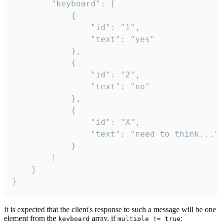
		"keyboard": [

			{

				"id": "1",

				"text": "yes"

			},

			{

				"id": "2",

				"text": "no"

			},

			{

				"id": "X",

				"text": "need to think..."

			}

		]

	}

}
It is expected that the client's response to such a message will be one
element from the
array, if
:
keyboard
multiple != true