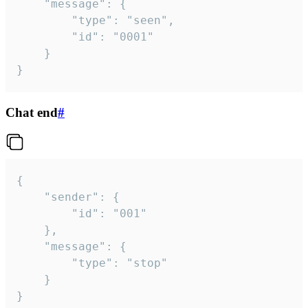
	"message": {

		"type": "seen",

		"id": "0001"

	}

}
Chat end
#
{

	"sender": {

		"id": "001"

	},

	"message": {

		"type": "stop"

	}

}