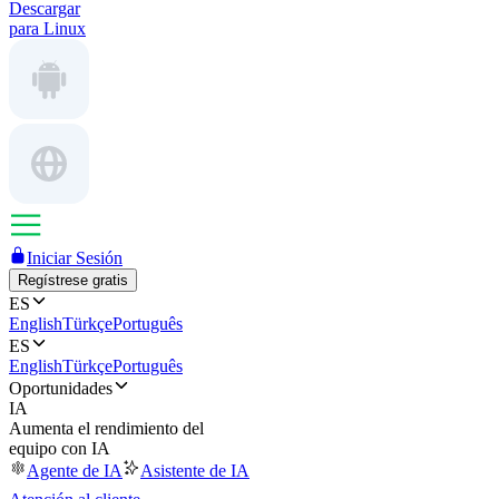
Descargar
para Linux
Iniciar Sesión
Regístrese gratis
ES
English
Türkçe
Português
ES
English
Türkçe
Português
Oportunidades
IA
Aumenta el rendimiento del
equipo con IA
Agente de IA
Asistente de IA