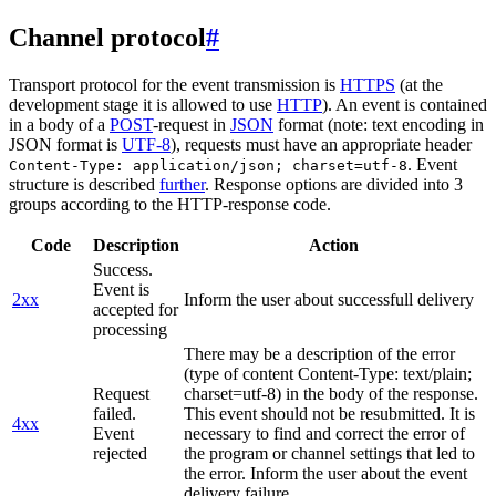
Channel protocol
#
Transport protocol for the event transmission is
HTTPS
(at the
development stage it is allowed to use
HTTP
). An event is contained
in a body of a
POST
-request in
JSON
format (note: text encoding in
JSON format is
UTF-8
), requests must have an appropriate header
. Event
Content-Type: application/json; charset=utf-8
structure is described
further
. Response options are divided into 3
groups according to the HTTP-response code.
Code
Description
Action
Success.
Event is
2xx
Inform the user about successfull delivery
accepted for
processing
There may be a description of the error
(type of content Content-Type: text/plain;
Request
charset=utf-8) in the body of the response.
failed.
This event should not be resubmitted. It is
4xx
Event
necessary to find and correct the error of
rejected
the program or channel settings that led to
the error. Inform the user about the event
delivery failure