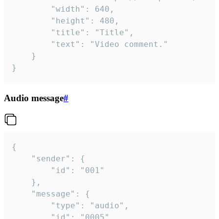
		"width": 640,

		"height": 480,

		"title": "Title",

		"text": "Video comment."

	}

}
Audio message
#
{

	"sender": {

		"id": "001"

	},

	"message": {

		"type": "audio",

		"id": "0005",
