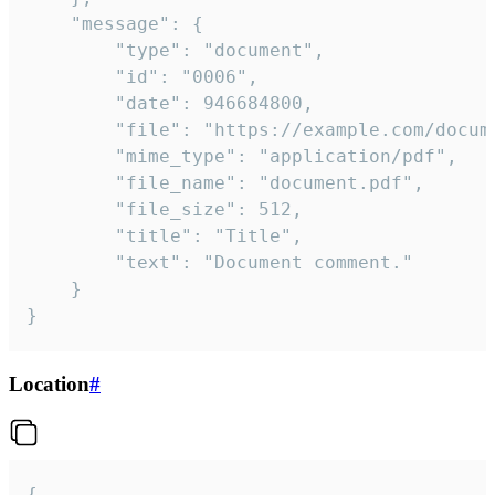
	"message": {

		"type": "document",

		"id": "0006",

		"date": 946684800,

		"file": "https://example.com/document.pdf",

		"mime_type": "application/pdf",

		"file_name": "document.pdf",

		"file_size": 512,

		"title": "Title",

		"text": "Document comment."

	}

}
Location
#
{
