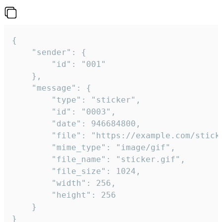
{

	"sender": {

		"id": "001"

	},

	"message": {

		"type": "sticker",

		"id": "0003",

		"date": 946684800,

		"file": "https://example.com/sticker.gif",

		"mime_type": "image/gif",

		"file_name": "sticker.gif",

		"file_size": 1024,

		"width": 256,

		"height": 256

	}

}