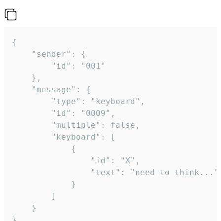
{

	"sender": {

		"id": "001"

	},

	"message": {

		"type": "keyboard",

		"id": "0009",

		"multiple": false,

		"keyboard": [

			{

				"id": "X",

				"text": "need to think..."

			}

		]

	}

}