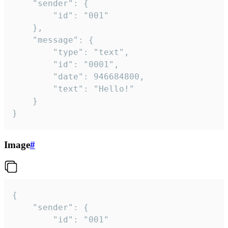
	"sender": {

		"id": "001"

	},

	"message": {

		"type": "text",

		"id": "0001",

		"date": 946684800,

		"text": "Hello!"

	}

}
Image
#
{

	"sender": {

		"id": "001"
