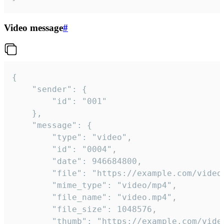
Video message
#
{

	"sender": {

		"id": "001"

	},

	"message": {

		"type": "video",

		"id": "0004",

		"date": 946684800,

		"file": "https://example.com/video.mp4",

		"mime_type": "video/mp4",

		"file_name": "video.mp4",

		"file_size": 1048576,

		"thumb": "https://example.com/video_thumb.png",
