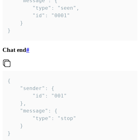
	"message": {

		"type": "seen",

		"id": "0001"

	}

}
Chat end
#
{

	"sender": {

		"id": "001"

	},

	"message": {

		"type": "stop"

	}

}