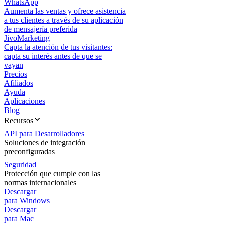
WhatsApp
Aumenta las ventas y ofrece asistencia
a tus clientes a través de su aplicación
de mensajería preferida
JivoMarketing
Capta la atención de tus visitantes:
capta su interés antes de que se
vayan
Precios
Afiliados
Ayuda
Aplicaciones
Blog
Recursos
API para Desarrolladores
Soluciones de integración
preconfiguradas
Seguridad
Protección que cumple con las
normas internacionales
Descargar
para Windows
Descargar
para Mac