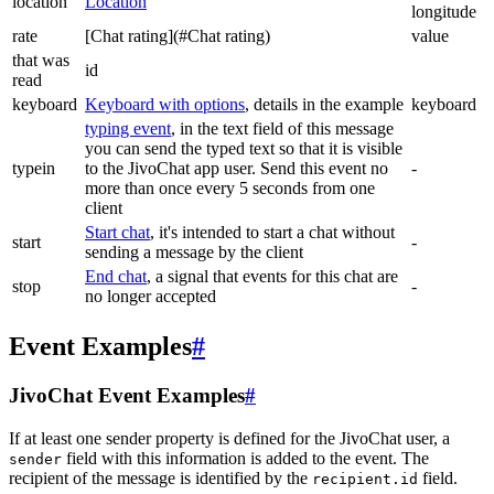
location
Location
longitude
rate
[Chat rating](#Chat rating)
value
that was
id
read
keyboard
Keyboard with options
, details in the example
keyboard
typing event
, in the text field of this message
you can send the typed text so that it is visible
typein
to the JivoChat app user. Send this event no
-
more than once every 5 seconds from one
client
Start chat
, it's intended to start a chat without
start
-
sending a message by the client
End chat
, a signal that events for this chat are
stop
-
no longer accepted
Event Examples
#
JivoChat Event Examples
#
If at least one sender property is defined for the JivoChat user, a
field with this information is added to the event. The
sender
recipient of the message is identified by the
field.
recipient.id