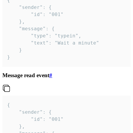
{

	"sender": {

		"id": "001"

	},

	"message": {

		"type": "typein",

		"text": "Wait a minute"

	}

}
Message read event
#
{

	"sender": {

		"id": "001"

	},
