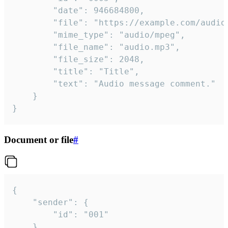
		"date": 946684800,

		"file": "https://example.com/audio.mp3",

		"mime_type": "audio/mpeg",

		"file_name": "audio.mp3",

		"file_size": 2048,

		"title": "Title",

		"text": "Audio message comment."

	}

}
Document or file
#
{

	"sender": {

		"id": "001"

	},
