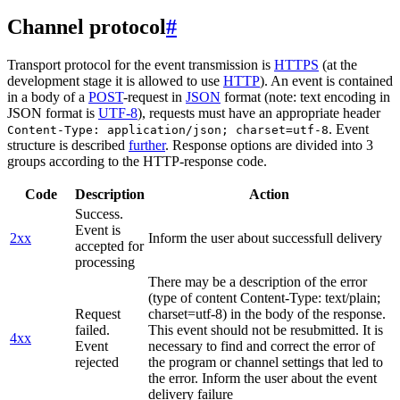
Channel protocol
#
Transport protocol for the event transmission is
HTTPS
(at the
development stage it is allowed to use
HTTP
). An event is contained
in a body of a
POST
-request in
JSON
format (note: text encoding in
JSON format is
UTF-8
), requests must have an appropriate header
. Event
Content-Type: application/json; charset=utf-8
structure is described
further
. Response options are divided into 3
groups according to the HTTP-response code.
Code
Description
Action
Success.
Event is
2xx
Inform the user about successfull delivery
accepted for
processing
There may be a description of the error
(type of content Content-Type: text/plain;
Request
charset=utf-8) in the body of the response.
failed.
This event should not be resubmitted. It is
4xx
Event
necessary to find and correct the error of
rejected
the program or channel settings that led to
the error. Inform the user about the event
delivery failure