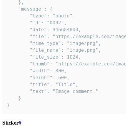
	},

	"message": {

		"type": "photo",

		"id": "0002",

		"date": 946684800,

		"file": "https://example.com/image.png",

		"mime_type": "image/png",

		"file_name": "image.png",

		"file_size": 1024,

		"thumb": "https://example.com/image_thumb.png",

		"width": 800,

		"height": 600,

		"title": "Title",

		"text": "Image comment."

	}

}
Sticker
#