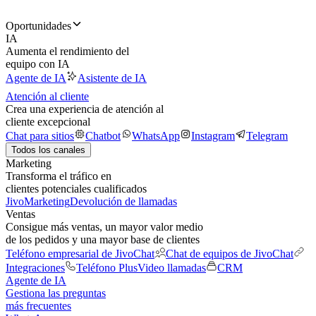
Oportunidades
IA
Aumenta el rendimiento del
equipo con IA
Agente de IA
Asistente de IA
Atención al cliente
Crea una experiencia de atención al
cliente excepcional
Chat para sitios
Chatbot
WhatsApp
Instagram
Telegram
Todos los canales
Marketing
Transforma el tráfico en
clientes potenciales cualificados
JivoMarketing
Devolución de llamadas
Ventas
Consigue más ventas, un mayor valor medio
de los pedidos y una mayor base de clientes
Teléfono empresarial de JivoChat
Chat de equipos de JivoChat
Integraciones
Teléfono Plus
Video llamadas
CRM
Agente de IA
Gestiona las preguntas
más frecuentes