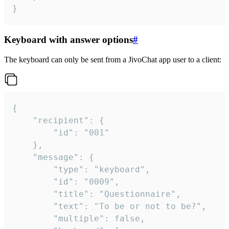
}
Keyboard with answer options
#
The keyboard can only be sent from a JivoChat app user to a client:
{

	"recipient": {

		"id": "001"

	},

	"message": {

		"type": "keyboard",

		"id": "0009",

		"title": "Questionnaire",

		"text": "To be or not to be?",

		"multiple": false,
