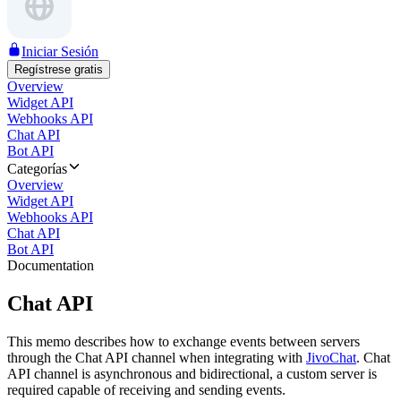
Iniciar Sesión
Regístrese gratis
Overview
Widget API
Webhooks API
Chat API
Bot API
Categorías
Overview
Widget API
Webhooks API
Chat API
Bot API
Documentation
Chat API
This memo describes how to exchange events between servers
through the Chat API channel when integrating with
JivoChat
. Chat
API channel is asynchronous and bidirectional, a custom server is
required capable of receiving and sending events.