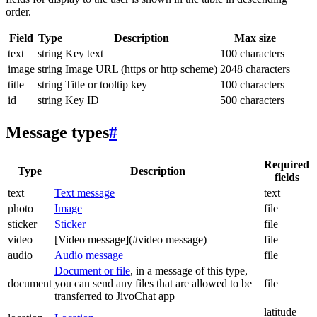
order.
Field
Type
Description
Max size
text
string
Key text
100 characters
image
string
Image URL (https or http scheme)
2048 characters
title
string
Title or tooltip key
100 characters
id
string
Key ID
500 characters
Message types
#
Required
Type
Description
fields
text
Text message
text
photo
Image
file
sticker
Sticker
file
video
[Video message](#video message)
file
audio
Audio message
file
Document or file
, in a message of this type,
document
you can send any files that are allowed to be
file
transferred to JivoChat app
latitude