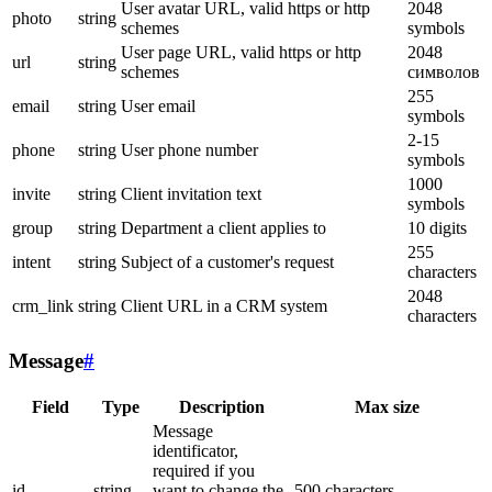
User avatar URL, valid https or http
2048
photo
string
schemes
symbols
User page URL, valid https or http
2048
url
string
schemes
символов
255
email
string
User email
symbols
2-15
phone
string
User phone number
symbols
1000
invite
string
Client invitation text
symbols
group
string
Department a client applies to
10 digits
255
intent
string
Subject of a customer's request
characters
2048
crm_link
string
Client URL in a CRM system
characters
Message
#
Field
Type
Description
Max size
Message
identificator,
required if you
id
string
want to change the
500 characters