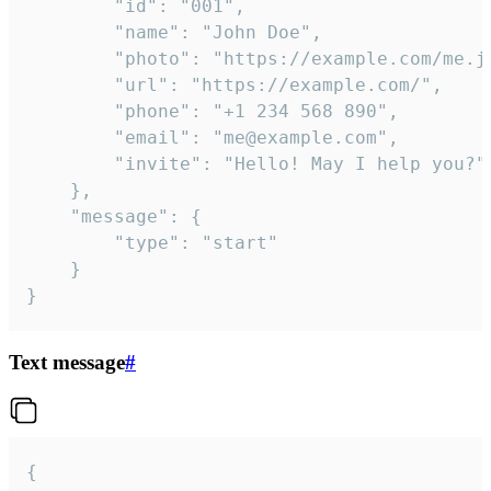
		"id": "001",

		"name": "John Doe",

		"photo": "https://example.com/me.jpg",

		"url": "https://example.com/",

		"phone": "+1 234 568 890",

		"email": "me@example.com",

		"invite": "Hello! May I help you?"

	},

	"message": {

		"type": "start"

	}

}
Text message
#
{
