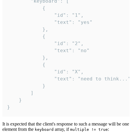
		"keyboard": [

			{

				"id": "1",

				"text": "yes"

			},

			{

				"id": "2",

				"text": "no"

			},

			{

				"id": "X",

				"text": "need to think..."

			}

		]

	}

}
It is expected that the client's response to such a message will be one
element from the
array, if
:
keyboard
multiple != true