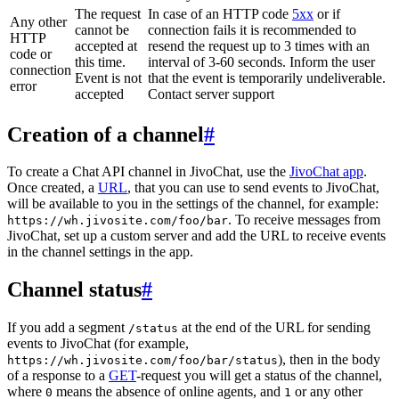
The request
In case of an HTTP code
5xx
or if
Any other
cannot be
connection fails it is recommended to
HTTP
accepted at
resend the request up to 3 times with an
code or
this time.
interval of 3-60 seconds. Inform the user
connection
Event is not
that the event is temporarily undeliverable.
error
accepted
Contact server support
Creation of a channel
#
To create a Chat API channel in JivoChat, use the
JivoChat app
.
Once created, a
URL
, that you can use to send events to JivoChat,
will be available to you in the settings of the channel, for example:
. To receive messages from
https://wh.jivosite.com/foo/bar
JivoChat, set up a custom server and add the URL to receive events
in the channel settings in the app.
Channel status
#
If you add a segment
at the end of the URL for sending
/status
events to JivoChat (for example,
), then in the body
https://wh.jivosite.com/foo/bar/status
of a response to a
GET
-request you will get a status of the channel,
where
means the absence of online agents, and
or any other
0
1