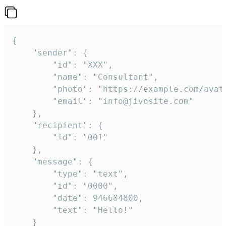
{

	"sender": {

		"id": "XXX",

		"name": "Consultant",

		"photo": "https://example.com/avatar.png",

		"email": "info@jivosite.com"

	},

	"recipient": {

		"id": "001"

	},

	"message": {

		"type": "text",

		"id": "0000",

		"date": 946684800,

		"text": "Hello!"

	}
