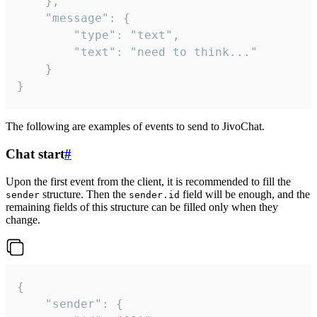
	},

	"message": {

		"type": "text",

		"text": "need to think..."

	}

}
The following are examples of events to send to JivoChat.
Chat start
#
Upon the first event from the client, it is recommended to fill the
structure. Then the
field will be enough, and the
sender
sender.id
remaining fields of this structure can be filled only when they
change.
{

	"sender": {
