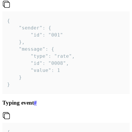
{

	"sender": {

		"id": "001"

	},

	"message": {

		"type": "rate",

		"id": "0008",

		"value": 1

	}

}
Typing event
#