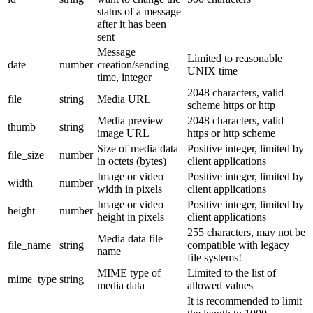
status of a message
after it has been
sent
Message
Limited to reasonable
date
number
creation/sending
UNIX time
time, integer
2048 characters, valid
file
string
Media URL
scheme https or http
Media preview
2048 characters, valid
thumb
string
image URL
https or http scheme
Size of media data
Positive integer, limited by
file_size
number
in octets (bytes)
client applications
Image or video
Positive integer, limited by
width
number
width in pixels
client applications
Image or video
Positive integer, limited by
height
number
height in pixels
client applications
255 characters, may not be
Media data file
file_name
string
compatible with legacy
name
file systems!
MIME type of
Limited to the list of
mime_type
string
media data
allowed values
It is recommended to limit