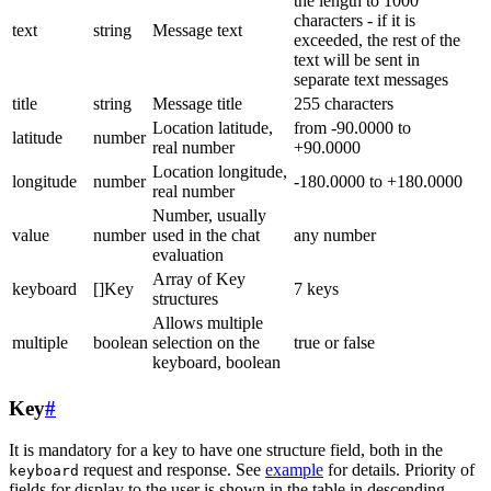
the length to 1000
characters - if it is
text
string
Message text
exceeded, the rest of the
text will be sent in
separate text messages
title
string
Message title
255 characters
Location latitude,
from -90.0000 to
latitude
number
real number
+90.0000
Location longitude,
longitude
number
-180.0000 to +180.0000
real number
Number, usually
value
number
used in the chat
any number
evaluation
Array of Key
keyboard
[]Key
7 keys
structures
Allows multiple
multiple
boolean
selection on the
true or false
keyboard, boolean
Key
#
It is mandatory for a key to have one structure field, both in the
request and response. See
example
for details. Priority of
keyboard
fields for display to the user is shown in the table in descending