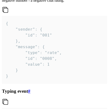
negative number - a negative chat rating.
{

	"sender": {

		"id": "001"

	},

	"message": {

		"type": "rate",

		"id": "0008",

		"value": 1

	}

}
Typing event
#