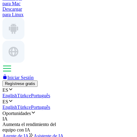
para Mac
Descargar
para Linux
Iniciar Sesión
Regístrese gratis
ES
English
Türkçe
Português
ES
English
Türkçe
Português
Oportunidades
IA
Aumenta el rendimiento del
equipo con IA
Agente de IA
Asistente de IA