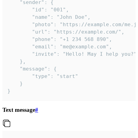
	"sender": {

		"id": "001",

		"name": "John Doe",

		"photo": "https://example.com/me.jpg",

		"url": "https://example.com/",

		"phone": "+1 234 568 890",

		"email": "me@example.com",

		"invite": "Hello! May I help you?"

	},

	"message": {

		"type": "start"

	}

}
Text message
#