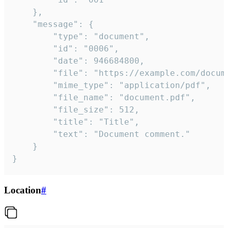
	},

	"message": {

		"type": "document",

		"id": "0006",

		"date": 946684800,

		"file": "https://example.com/document.pdf",

		"mime_type": "application/pdf",

		"file_name": "document.pdf",

		"file_size": 512,

		"title": "Title",

		"text": "Document comment."

	}

}
Location
#