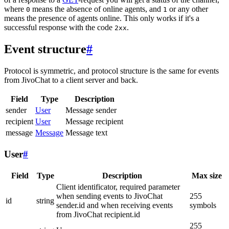
where
means the absence of online agents, and
or any other
0
1
means the presence of agents online. This only works if it's a
successful response with the code
.
2xx
Event structure
#
Protocol is symmetric, and protocol structure is the same for events
from JivoChat to a client server and back.
Field
Type
Description
sender
User
Message sender
recipient
User
Message recipient
message
Message
Message text
User
#
Field
Type
Description
Max size
Client identificator, required parameter
when sending events to JivoChat
255
id
string
sender.id and when receiving events
symbols
from JivoChat recipient.id
255