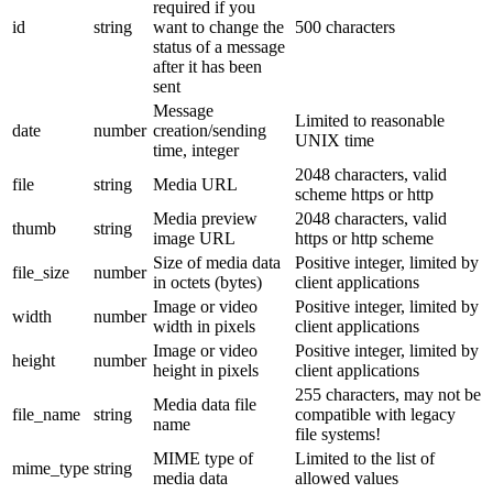
required if you
id
string
want to change the
500 characters
status of a message
after it has been
sent
Message
Limited to reasonable
date
number
creation/sending
UNIX time
time, integer
2048 characters, valid
file
string
Media URL
scheme https or http
Media preview
2048 characters, valid
thumb
string
image URL
https or http scheme
Size of media data
Positive integer, limited by
file_size
number
in octets (bytes)
client applications
Image or video
Positive integer, limited by
width
number
width in pixels
client applications
Image or video
Positive integer, limited by
height
number
height in pixels
client applications
255 characters, may not be
Media data file
file_name
string
compatible with legacy
name
file systems!
MIME type of
Limited to the list of
mime_type
string
media data
allowed values