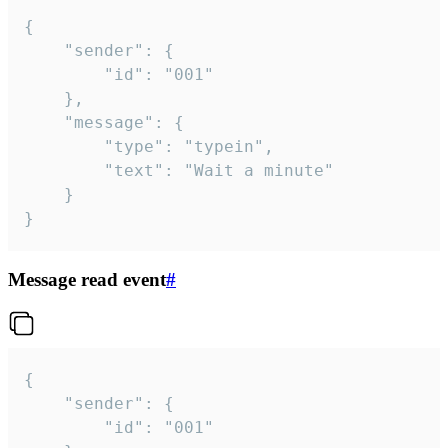
{

	"sender": {

		"id": "001"

	},

	"message": {

		"type": "typein",

		"text": "Wait a minute"

	}

}
Message read event
#
{

	"sender": {

		"id": "001"
