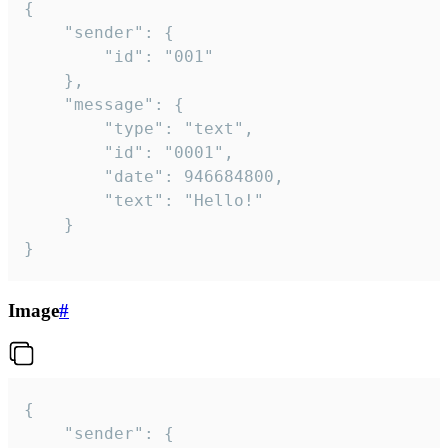
{

	"sender": {

		"id": "001"

	},

	"message": {

		"type": "text",

		"id": "0001",

		"date": 946684800,

		"text": "Hello!"

	}

}
Image
#
{

	"sender": {
