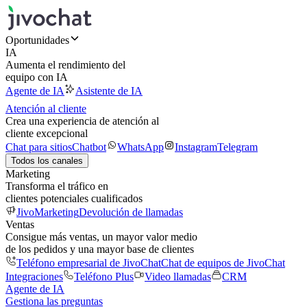
Oportunidades
IA
Aumenta el rendimiento del
equipo con IA
Agente de IA
Asistente de IA
Atención al cliente
Crea una experiencia de atención al
cliente excepcional
Chat para sitios
Chatbot
WhatsApp
Instagram
Telegram
Todos los canales
Marketing
Transforma el tráfico en
clientes potenciales cualificados
JivoMarketing
Devolución de llamadas
Ventas
Consigue más ventas, un mayor valor medio
de los pedidos y una mayor base de clientes
Teléfono empresarial de JivoChat
Chat de equipos de JivoChat
Integraciones
Teléfono Plus
Video llamadas
CRM
Agente de IA
Gestiona las preguntas