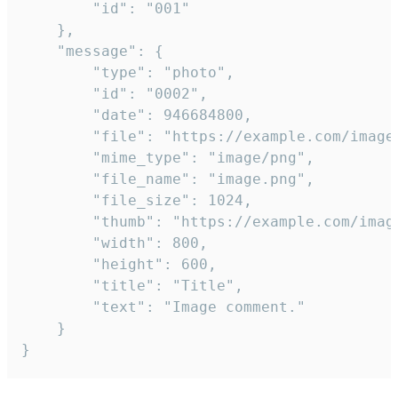
		"id": "001"

	},

	"message": {

		"type": "photo",

		"id": "0002",

		"date": 946684800,

		"file": "https://example.com/image.png",

		"mime_type": "image/png",

		"file_name": "image.png",

		"file_size": 1024,

		"thumb": "https://example.com/image_thumb.png",

		"width": 800,

		"height": 600,

		"title": "Title",

		"text": "Image comment."

	}

}