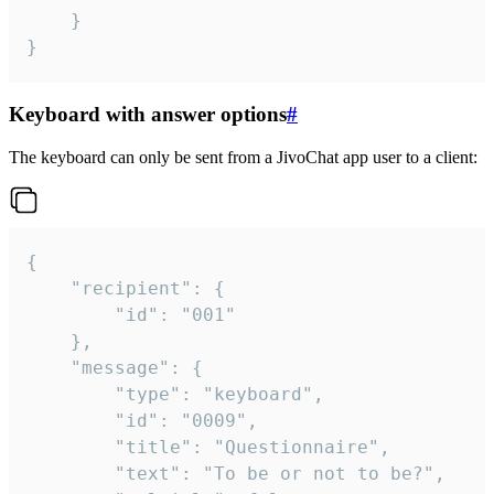
	}

}
Keyboard with answer options
#
The keyboard can only be sent from a JivoChat app user to a client:
{

	"recipient": {

		"id": "001"

	},

	"message": {

		"type": "keyboard",

		"id": "0009",

		"title": "Questionnaire",

		"text": "To be or not to be?",
