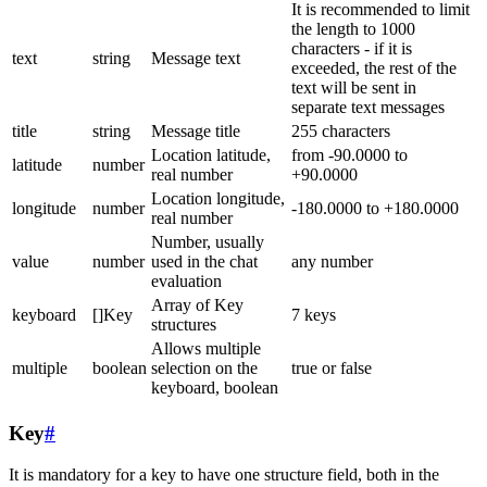
It is recommended to limit
the length to 1000
characters - if it is
text
string
Message text
exceeded, the rest of the
text will be sent in
separate text messages
title
string
Message title
255 characters
Location latitude,
from -90.0000 to
latitude
number
real number
+90.0000
Location longitude,
longitude
number
-180.0000 to +180.0000
real number
Number, usually
value
number
used in the chat
any number
evaluation
Array of Key
keyboard
[]Key
7 keys
structures
Allows multiple
multiple
boolean
selection on the
true or false
keyboard, boolean
Key
#
It is mandatory for a key to have one structure field, both in the