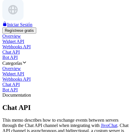
Iniciar Sesión
Regístrese gratis
Overview
Widget API
Webhooks API
Chat API
Bot API
Categorías
Overview
Widget API
Webhooks API
Chat API
Bot API
Documentation
Chat API
This memo describes how to exchange events between servers
through the Chat API channel when integrating with
JivoChat
. Chat
API channel is asynchronous and bidirectional, a custom server is