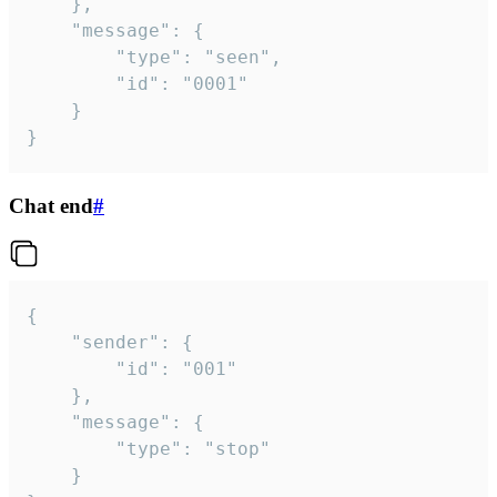
	},

	"message": {

		"type": "seen",

		"id": "0001"

	}

}
Chat end
#
{

	"sender": {

		"id": "001"

	},

	"message": {

		"type": "stop"

	}
