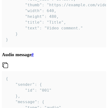
		"thumb": "https://example.com/video_thumb.png",

		"width": 640,

		"height": 480,

		"title": "Title",

		"text": "Video comment."

	}

}
Audio message
#
{

	"sender": {

		"id": "001"

	},

	"message": {

		"type": "audio",
