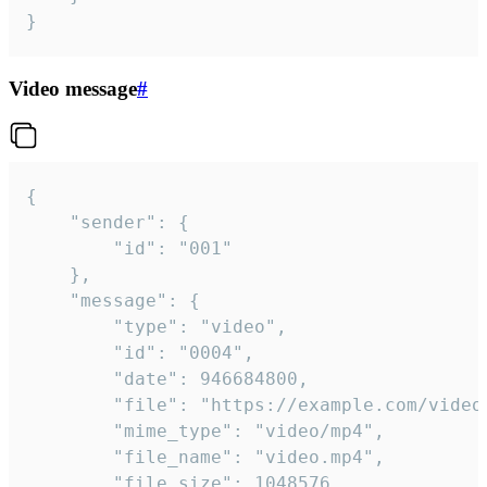
}
Video message
#
{

	"sender": {

		"id": "001"

	},

	"message": {

		"type": "video",

		"id": "0004",

		"date": 946684800,

		"file": "https://example.com/video.mp4",

		"mime_type": "video/mp4",

		"file_name": "video.mp4",

		"file_size": 1048576,
