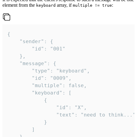
element from the
array, if
:
keyboard
multiple != true
{

	"sender": {

		"id": "001"

	},

	"message": {

		"type": "keyboard",

		"id": "0009",

		"multiple": false,

		"keyboard": [

			{

				"id": "X",

				"text": "need to think..."

			}

		]

	}
