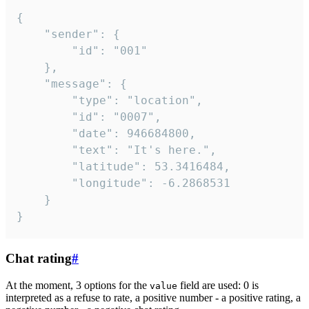
{

	"sender": {

		"id": "001"

	},

	"message": {

		"type": "location",

		"id": "0007",

		"date": 946684800,

		"text": "It's here.",

		"latitude": 53.3416484,

		"longitude": -6.2868531

	}

}
Chat rating
#
At the moment, 3 options for the
field are used: 0 is
value
interpreted as a refuse to rate, a positive number - a positive rating, a