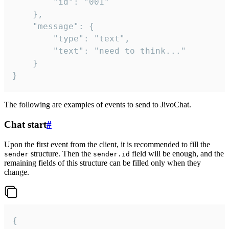
		"id": "001"

	},

	"message": {

		"type": "text",

		"text": "need to think..."

	}

}
The following are examples of events to send to JivoChat.
Chat start
#
Upon the first event from the client, it is recommended to fill the
structure. Then the
field will be enough, and the
sender
sender.id
remaining fields of this structure can be filled only when they
change.
{
