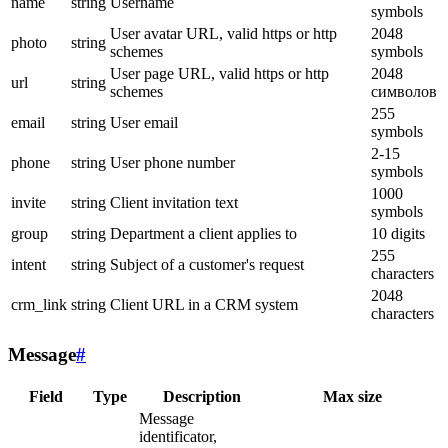
name
string
Username
symbols
User avatar URL, valid https or http
2048
photo
string
schemes
symbols
User page URL, valid https or http
2048
url
string
schemes
символов
255
email
string
User email
symbols
2-15
phone
string
User phone number
symbols
1000
invite
string
Client invitation text
symbols
group
string
Department a client applies to
10 digits
255
intent
string
Subject of a customer's request
characters
2048
crm_link
string
Client URL in a CRM system
characters
Message
#
Field
Type
Description
Max size
Message
identificator,