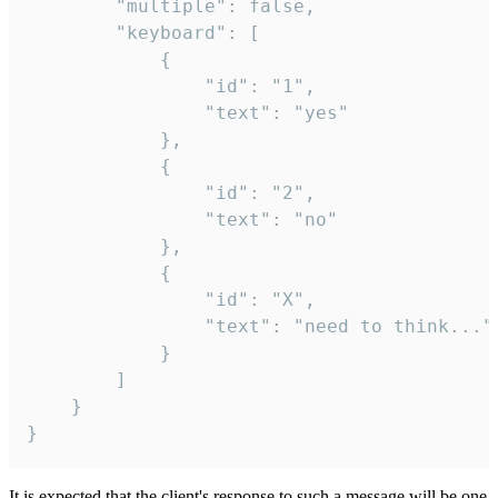
		"multiple": false,

		"keyboard": [

			{

				"id": "1",

				"text": "yes"

			},

			{

				"id": "2",

				"text": "no"

			},

			{

				"id": "X",

				"text": "need to think..."

			}

		]

	}

}
It is expected that the client's response to such a message will be one