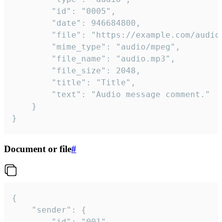
		"id": "0005",

		"date": 946684800,

		"file": "https://example.com/audio.mp3",

		"mime_type": "audio/mpeg",

		"file_name": "audio.mp3",

		"file_size": 2048,

		"title": "Title",

		"text": "Audio message comment."

	}

}
Document or file
#
{

	"sender": {

		"id": "001"
