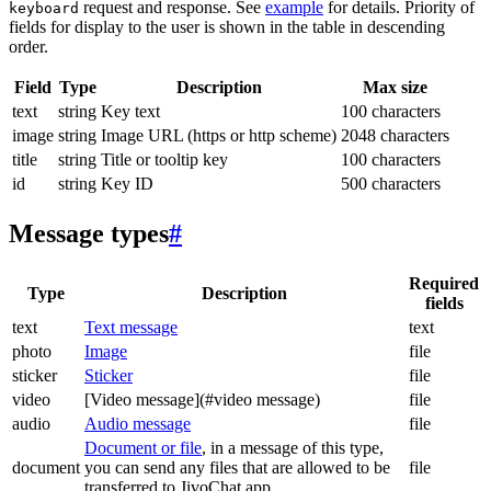
request and response. See
example
for details. Priority of
keyboard
fields for display to the user is shown in the table in descending
order.
Field
Type
Description
Max size
text
string
Key text
100 characters
image
string
Image URL (https or http scheme)
2048 characters
title
string
Title or tooltip key
100 characters
id
string
Key ID
500 characters
Message types
#
Required
Type
Description
fields
text
Text message
text
photo
Image
file
sticker
Sticker
file
video
[Video message](#video message)
file
audio
Audio message
file
Document or file
, in a message of this type,
document
you can send any files that are allowed to be
file
transferred to JivoChat app