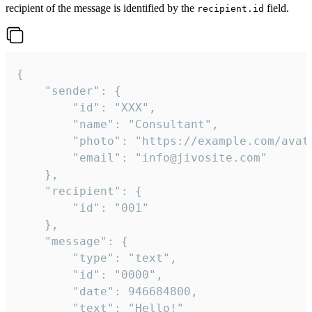
recipient of the message is identified by the
field.
recipient.id
{

	"sender": {

		"id": "XXX",

		"name": "Consultant",

		"photo": "https://example.com/avatar.png",

		"email": "info@jivosite.com"

	},

	"recipient": {

		"id": "001"

	},

	"message": {

		"type": "text",

		"id": "0000",

		"date": 946684800,

		"text": "Hello!"
