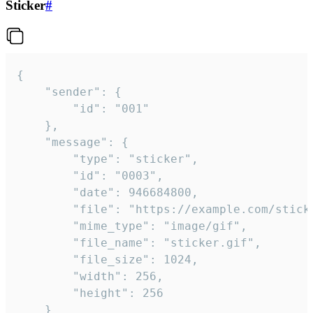
Sticker
#
{

	"sender": {

		"id": "001"

	},

	"message": {

		"type": "sticker",

		"id": "0003",

		"date": 946684800,

		"file": "https://example.com/sticker.gif",

		"mime_type": "image/gif",

		"file_name": "sticker.gif",

		"file_size": 1024,

		"width": 256,

		"height": 256

	}
