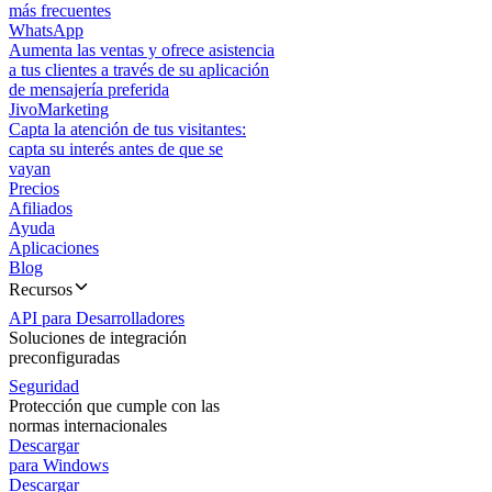
más frecuentes
WhatsApp
Aumenta las ventas y ofrece asistencia
a tus clientes a través de su aplicación
de mensajería preferida
JivoMarketing
Capta la atención de tus visitantes:
capta su interés antes de que se
vayan
Precios
Afiliados
Ayuda
Aplicaciones
Blog
Recursos
API para Desarrolladores
Soluciones de integración
preconfiguradas
Seguridad
Protección que cumple con las
normas internacionales
Descargar
para Windows
Descargar