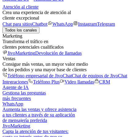
Atención al cliente
Crea una experiencia de atención al
cliente excepcional
Chat para sitios
Chatbot
WhatsApp
Instagram
Telegram
Todos los canales
Marketing
Transforma el tráfico en
clientes potenciales cualificados
JivoMarketing
Devolución de llamadas
Ventas
Consigue más ventas, un mayor valor medio
de los pedidos y una mayor base de clientes
Teléfono empresarial de JivoChat
Chat de equipos de JivoChat
Integraciones
Teléfono Plus
Video llamadas
CRM
Agente de IA
Gestiona las preguntas
más frecuentes
WhatsApp
Aumenta las ventas y ofrece asistencia
a tus clientes a través de su aplicación
de mensajería preferida
JivoMarketing
Capta la atención de tus visitantes:
capta su interés antes de que se