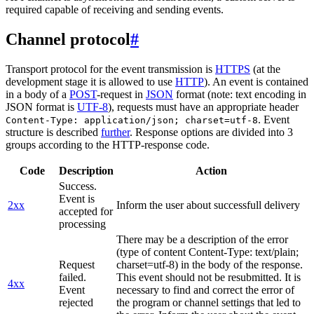
required capable of receiving and sending events.
Channel protocol
#
Transport protocol for the event transmission is
HTTPS
(at the
development stage it is allowed to use
HTTP
). An event is contained
in a body of a
POST
-request in
JSON
format (note: text encoding in
JSON format is
UTF-8
), requests must have an appropriate header
. Event
Content-Type: application/json; charset=utf-8
structure is described
further
. Response options are divided into 3
groups according to the HTTP-response code.
Code
Description
Action
Success.
Event is
2xx
Inform the user about successfull delivery
accepted for
processing
There may be a description of the error
(type of content Content-Type: text/plain;
Request
charset=utf-8) in the body of the response.
failed.
This event should not be resubmitted. It is
4xx
Event
necessary to find and correct the error of
rejected
the program or channel settings that led to