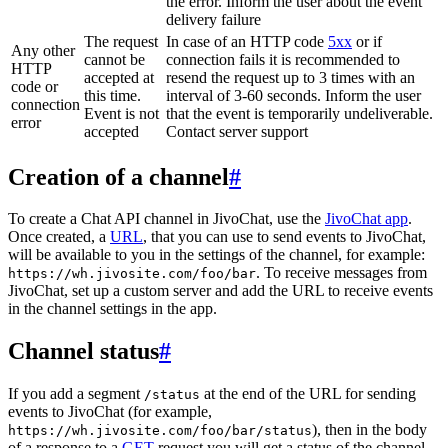
the error. Inform the user about the event
delivery failure
The request
In case of an HTTP code
5xx
or if
Any other
cannot be
connection fails it is recommended to
HTTP
accepted at
resend the request up to 3 times with an
code or
this time.
interval of 3-60 seconds. Inform the user
connection
Event is not
that the event is temporarily undeliverable.
error
accepted
Contact server support
Creation of a channel
#
To create a Chat API channel in JivoChat, use the
JivoChat app
.
Once created, a
URL
, that you can use to send events to JivoChat,
will be available to you in the settings of the channel, for example:
. To receive messages from
https://wh.jivosite.com/foo/bar
JivoChat, set up a custom server and add the URL to receive events
in the channel settings in the app.
Channel status
#
If you add a segment
at the end of the URL for sending
/status
events to JivoChat (for example,
), then in the body
https://wh.jivosite.com/foo/bar/status
of a response to a
GET
-request you will get a status of the channel,